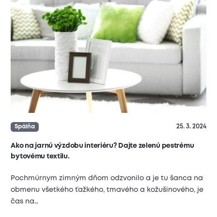
25. 3. 2024
Spálňa
Ako na jarnú výzdobu interiéru? Dajte zelenú pestrému
bytovému textilu.
Pochmúrnym zimným dňom odzvonilo a je tu šanca na
obmenu všetkého ťažkého, tmavého a kožušinového, je
čas na…