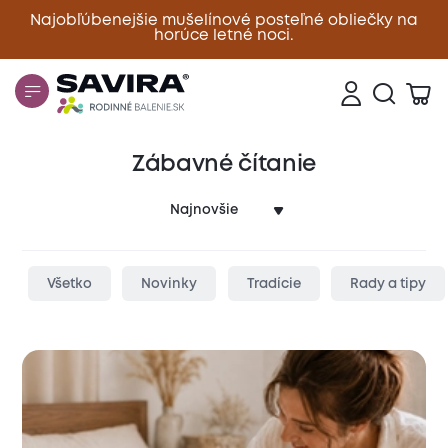
Najobľúbenejšie mušelínové posteľné obliečky na
horúce letné noci.
Zavrieť
Zábavné čítanie
Všetko
Novinky
Tradície
Rady a tipy