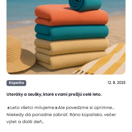
12. 8. 2025
Kúpelňa
Uteráky a osušky, ktoré s vami prežijú celé leto.
☀️Leto všetci milujeme☀️Ale povedzme si úprimne…
Niekedy dá poriadne zabrať. Ráno kúpalisko, večer
výlet a ďalší deň…