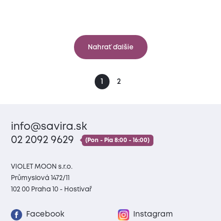
Nahrať ďalšie
1
2
info@savira.sk
02 2092 9629
(Pon - Pia 8:00 - 16:00)
VIOLET MOON s.r.o.
Průmyslová 1472/11
102 00 Praha 10 - Hostivař
Facebook
Instagram