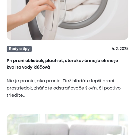
4. 2. 2025
Rady a tipy
Pri praní obliečok, plachiet, uterákov či inej bielizne je
kvalita vody kľúčová
Nie je pranie, ako pranie. Tiež hľadáte lepší prací
prostriedok, zháňate odstraňovače škvŕn, či poctivo
triedite…