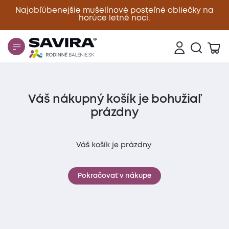
Najobľúbenejšie mušelínové posteľné obliečky na
horúce letné noci.
Zavrieť
Tvoj nákupný košík
Váš nákupný košík je bohužiaľ
prázdny
Váš košík je prázdny
Pokračovať v nákupe