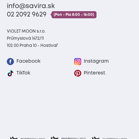
info@savira.sk
02 2092 9629
(Pon - Pia 8:00 - 16:00)
VIOLET MOON s.r.o.
Průmyslová 1472/11
102 00 Praha 10 - Hostivař
Facebook
Instagram
TikTok
Pinterest