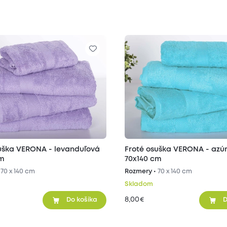
uška VERONA - levanduľová
Froté osuška VERONA - azú
cm
70x140 cm
•
70 x 140 cm
Rozmery •
70 x 140 cm
Skladom
8,00
€
Do košíka
D