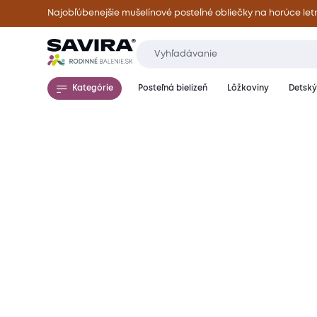
Najobľúbenejšie mušelínové posteľné obliečky na horúce let
Kategórie
Posteľná bielizeň
Lôžkoviny
Detský 