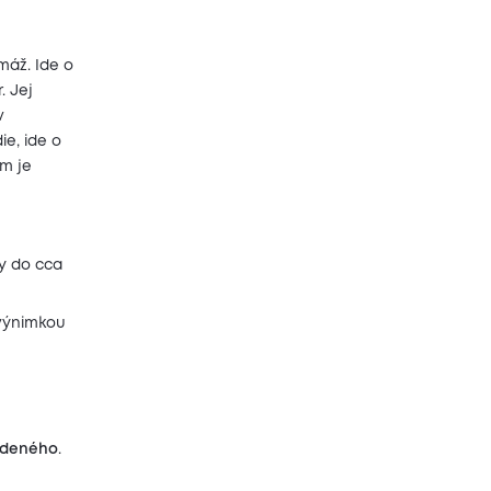
máž. Ide o
. Jej
v
e, ide o
ým je
ky do cca
 výnimkou
edeného
.