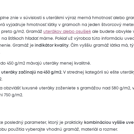
plne znie v súvislosti s uterákmi výraz merná hmotnosť alebo gra
torá vyjadruje hmotnosť látky v gramoch na jeden štvorcový meter
e preto g/m2. Gramáž
uterákov alebo osušiek
ale budete obvykle 
a štítkoch hľadať márne. Pokiaľ už výrobca túto informáciu uvedi
enie. Gramáž je
indikátor kvality
. Čím vyššiu gramáž látka má, t
.
do 450 g/m2 mávajú uteráky menej kvalitné.
é uteráky
začínajú na 450 g/m2.
V strednej kategórii sú ešte uterá
2.
 a obzvlášť luxusné uteráky zoženiete s gramážou nad 580 g/m2,
ni 750 g/m2.
e posledný parameter, ktorý je prakticky
kombináciou vyššie uv
obu použitia vyberajte vhodnú gramáž, materiál a rozmer.