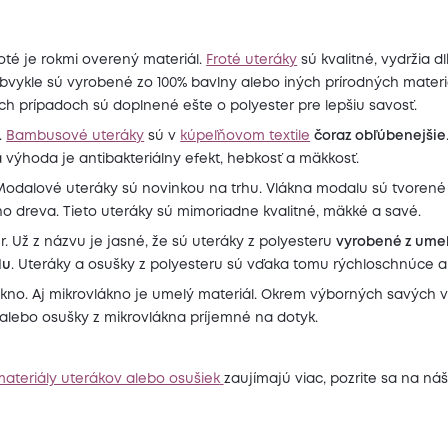
oté je rokmi overený materiál.
Froté uteráky
sú kvalitné, vydržia d
bvykle sú vyrobené zo 100% bavlny alebo iných prírodných materi
ch prípadoch sú doplnené ešte o polyester pre lepšiu savosť.
.
Bambusové uteráky
sú v
kúpeľňovom textile
čoraz obľúbenejšie
výhoda je antibakteriálny efekt, hebkosť a mäkkosť.
Modalové uteráky sú novinkou na trhu. Vlákna modalu sú tvorené 
o dreva. Tieto uteráky sú mimoriadne kvalitné, mäkké a savé.
r. Už z názvu je jasné, že sú uteráky z polyesteru
vyrobené z ume
lu
. Uteráky a osušky z polyesteru sú vďaka tomu rýchloschnúce a
kno. Aj mikrovlákno je umelý materiál. Okrem výborných savých v
alebo osušky z mikrovlákna príjemné na dotyk.
ateriály uterákov alebo osušiek
zaujímajú viac, pozrite sa na náš