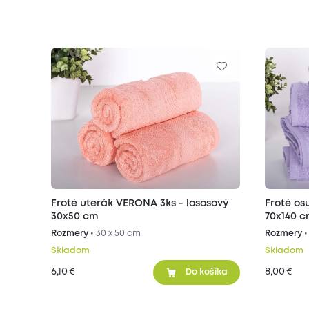
Froté uterák VERONA 3ks - lososový
Froté os
30x50 cm
70x140 
Rozmery •
30 x 50 cm
Rozmery 
Skladom
Skladom
6,10
8,00
€
€
Do košíka