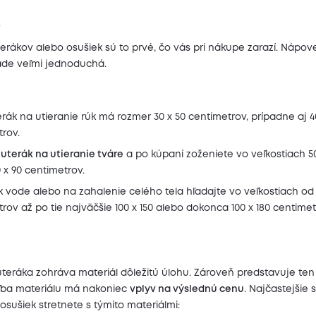
y
rákov alebo osušiek sú to prvé, čo vás pri nákupe zarazí. Nápov
ade veľmi jednoduchá.
rák na utieranie rúk má rozmer 30 x 50 centimetrov, prípadne aj 4
rov.
ý
uterák na utieranie tváre
a po kúpaní zoženiete vo veľkostiach 50
 x 90 centimetrov.
 vode alebo na zahalenie celého tela hľadajte vo veľkostiach od 
rov až po tie najväčšie 100 x 150 alebo dokonca 100 x 180 centimet
uteráka zohráva materiál dôležitú úlohu. Zároveň predstavuje ten
oľba materiálu má nakoniec
vplyv na výslednú cenu
. Najčastejšie 
osušiek stretnete s týmito materiálmi: