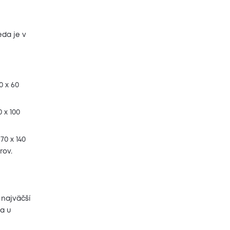
eda je v
0 x 60
 x 100
70 x 140
rov.
 najväčší
sa u