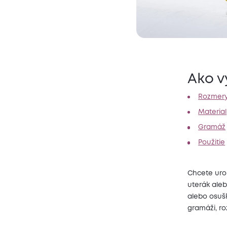
Ako v
Rozmer
Material
Gramáž
Použitie
Chcete uro
uterák aleb
alebo osušk
gramáži, ro