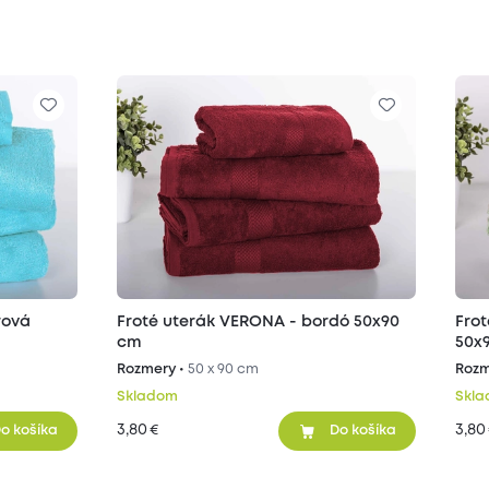
rová
Froté uterák VERONA - bordó 50x90
Frot
cm
50x
Rozmery •
50 x 90 cm
Rozm
Skladom
Skl
3,80
3,80
€
o košíka
Do košíka