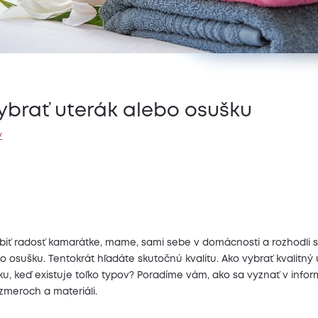
ybrať uterák alebo osušku
y
biť radosť kamarátke, mame, sami sebe v domácnosti a rozhodli s
o osušku. Tentokrát hľadáte skutočnú kvalitu. Ako vybrať kvalitný 
u, keď existuje toľko typov? Poradíme vám, ako sa vyznať v info
zmeroch a materiáli.