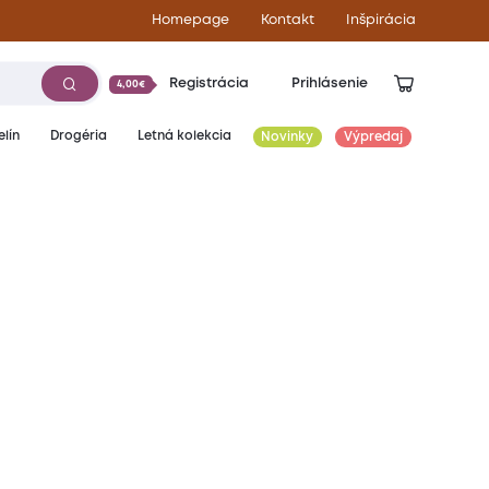
Homepage
Kontakt
Inšpirácia
Registrácia
Prihlásenie
4,00€
lín
Drogéria
Letná kolekcia
Novinky
Výpredaj