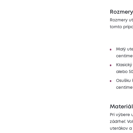
Rozmer
Rozmery ute
tomto príp
Malý ute
centimet
Klasick
alebo 50
Osušku k
centimet
Materiál
Pri výbere 
zádrheľ. V
uterákov a 