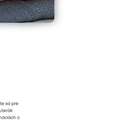
te sa pre
uterák
rmáciách o