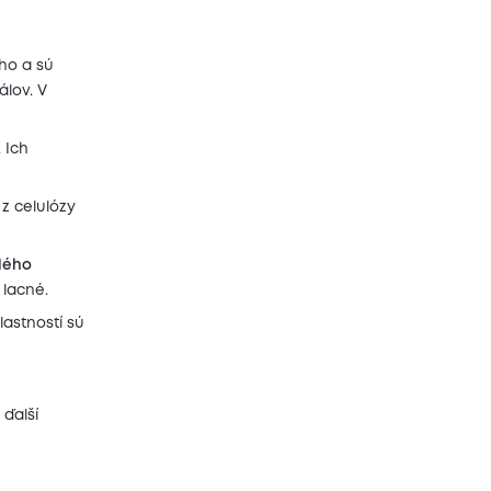
lho a sú
álov. V
. Ich
z celulózy
lého
 lacné.
lastností sú
 ďalší