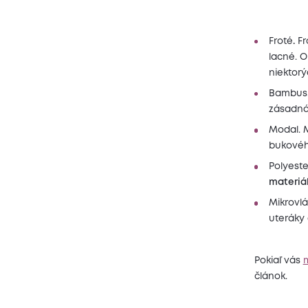
Froté
.
Fr
lacné. O
niektorý
Bambus
zásadná 
Modal. 
bukovéh
Polyeste
materiá
Mikrovlá
uteráky 
Pokiaľ vás
m
článok.