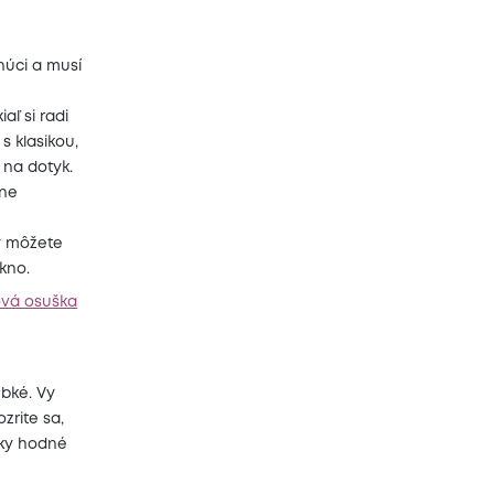
núci a musí
aľ si radi
s klasikou,
 na dotyk.
lne
rý môžete
kno.
ová osuška
bké. Vy
zrite sa,
sky hodné