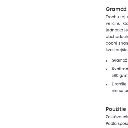
Gramáž
Trochu taju
veličinu, k
jednotka j
obchodoch n
dobré znam
kvalitnejšia
Gramáž 
Kvalitn
580 g/m
Drahšie
nie sú a
Použitie
Zostáva ešt
Podľa spôs