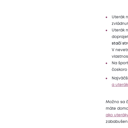
Uterák n
zvládnuť
Uterák n
doprajet
stačí st
V nevetr
vlastnost
Na šport
čoskoro 
Najväčší
a uterá
Možno sa č
máte doma p
ako uteráky
zababušeni