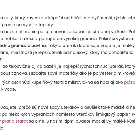
a ruky, ktorý zavesíte v kúpeľni na háčik, má byť menší, rýchlosch
 pranie na vysoké teploty.
a bežné utieranie po sprchovaní a kúpaní je strednej veľkosti. Poki
e hebkosť a luxus, pátrajte po vysokej gramáži. Pokiaľ si vystačíte 
redná gramáž a bavlna.
Takýto uterák dobre saje vodu a je mäkký
anej miestnosti je lepší uterák bambusový, ktorý má antibakteriá
i.
, do telocvične aj na bazén je najlepší rýchloschnúci uterák, kto
použiť znova. Hľadajte savé materiály ako je polyester a mikrovlá
 rýchloschnúci kúpeľňový textil z mikrovlákna sa hodí aj ako
pláž
k
k vode.
udujete, prečo sú nové sady uterákov a osušiek také mäkké a he
o niekoľkých vypraniach namiesto uterákov šmirgľový papier. Po
 prať a starať
sa o ne. S našimi tipmi budete mať aj vy mäkké kú
a.