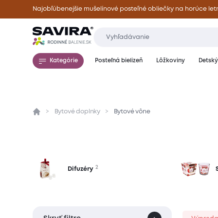
Najobľúbenejšie mušelínové posteľné obliečky na horúce let
Kategórie
Posteľná bielizeň
Lôžkoviny
Detský 
Bytové doplnky
Bytové vône
2
Difuzéry