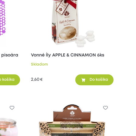
 pisoára
Vonné Íly APPLE & CINNAMON 6ks
Skladom
2,60
€
o košíka
Do košíka