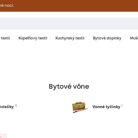
né noci.
textil
Kúpeľňový textil
Kuchynský textil
Bytové doplnky
Muše
Bytové vône
9
1
Sviečky
Vonné tyčinky