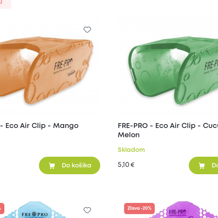
j
- Eco Air Clip - Mango
FRE-PRO - Eco Air Clip - C
Melon
Skladom
5,10
€
Do košíka
D
%
Zľava -20%