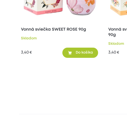
Vonná sviečka SWEET ROSE 90g
Vonná s
90g
Skladom
Skladom
3,40
3,40
€
€
Do košíka