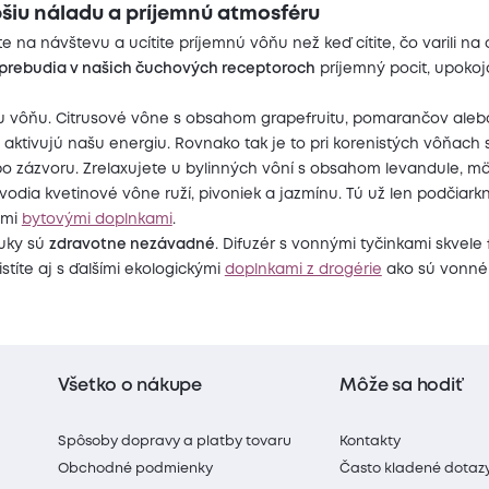
pšiu náladu a príjemnú atmosféru
ete na návštevu a ucítite príjemnú vôňu než keď cítite, čo varili n
prebudia v našich čuchových receptoroch
príjemný pocit, upokoj
vnu vôňu. Citrusové vône s obsahom grapefruitu, pomarančov ale
 aktivujú našu energiu. Rovnako tak je to pri korenistých vôňach
o zázvoru. Zrelaxujete u bylinných vôní s obsahom levandule, mä
dia kvetinové vône ruží, pivoniek a jazmínu. Tú už len podčiar
ími
bytovými doplnkami
.
uky sú
zdravotne nezávadné
. Difuzér s vonnými tyčinkami skvele
istíte aj s ďalšími ekologickými
doplnkami z drogérie
ako sú vonné 
Všetko o nákupe
Môže sa hodiť
Spôsoby dopravy a platby tovaru
Kontakty
Obchodné podmienky
Často kladené dotaz