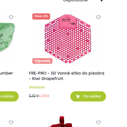
Zľava -22%
Výpredaj
ucumber
FRE-PRO - 3D Vonné sítko do pisoára
- Kiwi Grapefruit
Skladom
5,10
4,00
€
€
o košíka
Do košíka