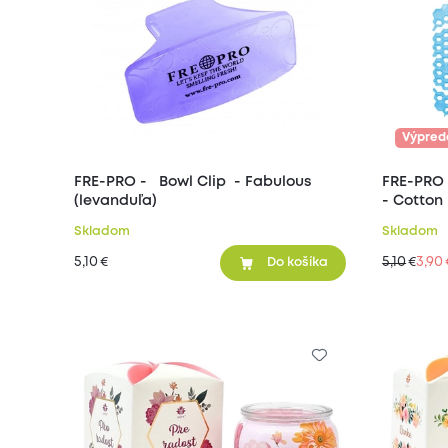
Výpred
FRE-PRO - Bowl Clip - Fabulous
FRE-PRO - 3D Vonné sítko do p
(levanduľa)
- Cotton
Skladom
Skladom
5,10
5,10
3,90
€
€
Do košíka