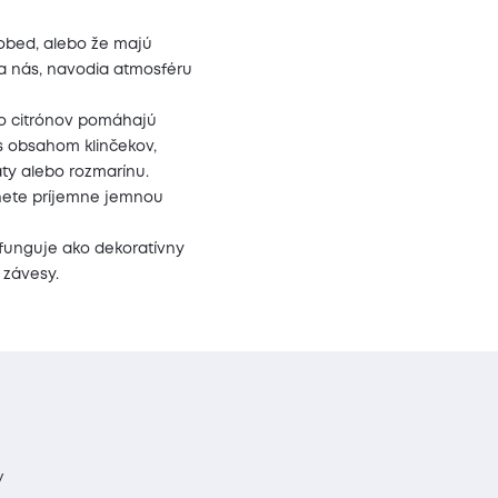
a obed, alebo že majú
a nás, navodia atmosféru
bo citrónov pomáhajú
 s obsahom klinčekov,
ty alebo rozmarínu.
knete príjemne jemnou
 funguje ako dekoratívny
závesy.
y