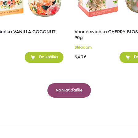
viečka VANILLA COCONUT
Vonná sviečka CHERRY BL
90g
Skladom
3,40
€
Do košíka
D
Nahrať ďalšie