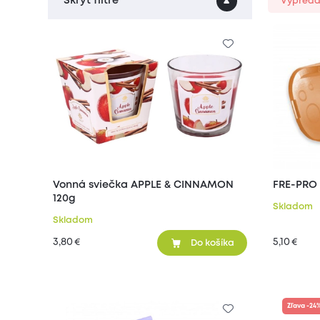
Skryť filtre
Výpreda
Vonná sviečka APPLE & CINNAMON
FRE-PRO 
120g
Skladom
Skladom
3,80
5,10
€
€
Do košíka
Zľava -24