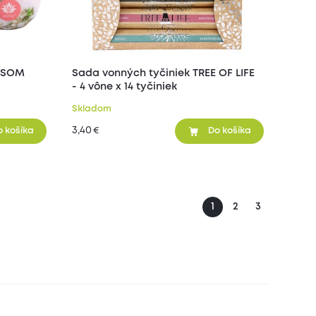
OSSOM
Sada vonných tyčiniek TREE OF LIFE
- 4 vône x 14 tyčiniek
Skladom
3,40
€
o košíka
Do košíka
1
2
3