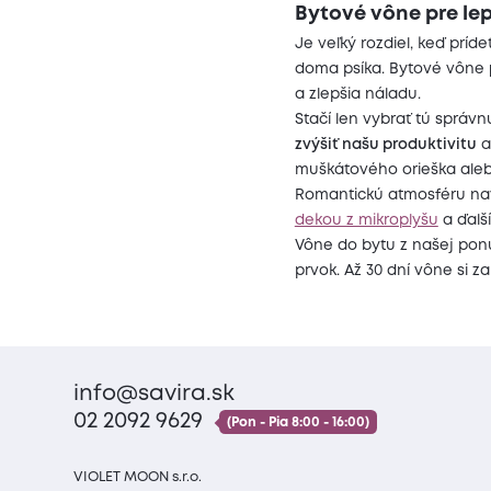
Bytové vône pre le
Je veľký rozdiel, keď príd
doma psíka. Bytové vône
a zlepšia náladu.
Stačí len vybrať tú sprá
zvýšiť našu produktivitu
a
muškátového orieška aleb
Romantickú atmosféru navo
dekou z mikroplyšu
a ďalš
Vône do bytu z našej pon
prvok. Až 30 dní vône si za
info@savira.sk
02 2092 9629
(Pon - Pia 8:00 - 16:00)
VIOLET MOON s.r.o.