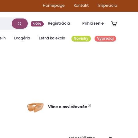
Homepage
Kontakt
Inšpirácia
Registrácia
Prihlásenie
4,00€
lín
Drogéria
Letná kolekcia
Novinky
Výpredaj
21
Vône a osviežovače