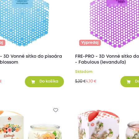
aj
Výpredaj
isoára
FRE-PRO - 3D Vonné sítko do
 blossom
- Fabulous (levanduľa)
Skladom
5,10
4,10
€
€
€
Do košíka
D