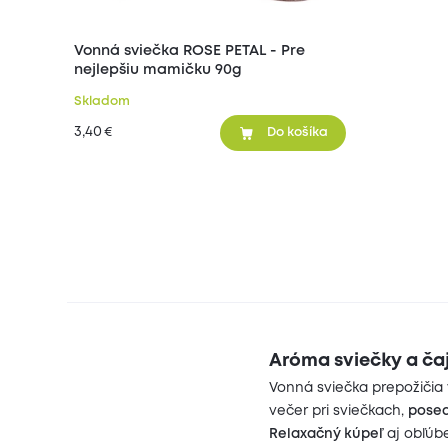
Vonná sviečka ROSE PETAL - Pre
nejlepšiu mamičku 90g
Skladom
3,40
€
Do košíka
Aróma sviečky a ča
Vonná sviečka prepožičia
večer pri sviečkach,
posed
Relaxačný kúpeľ
aj obľúbe