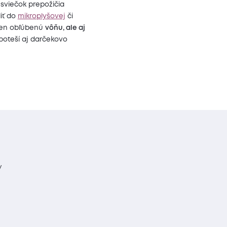
 sviečok prepožičia
iť do
mikroplyšovej
či
elen obľúbenú
vôňu, ale aj
 poteší aj darčekovo
y