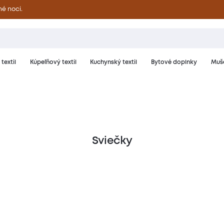
né noci.
textil
Kúpeľňový textil
Kuchynský textil
Bytové doplnky
Muše
Sviečky