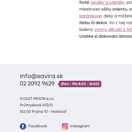
froté
osušky a uteráky
, p
miestnosti
vôňu orientu, o
baránkovej
deky a môžete 
farbu či dekor
, čo z nej ro
balený
vonný difuzér s ty
Urobte si dokonalú atmos
info@savira.sk
02 2092 9629
(Pon - Pia 8:00 - 16:00)
VIOLET MOON s.r.o.
Průmyslová 1472/11
102 00 Praha 10 - Hostivař
Facebook
Instagram