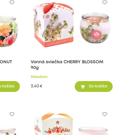
CONUT
Vonná sviečka CHERRY BLOSSOM
90g
Skladom
3,40
€
o košíka
Do košíka