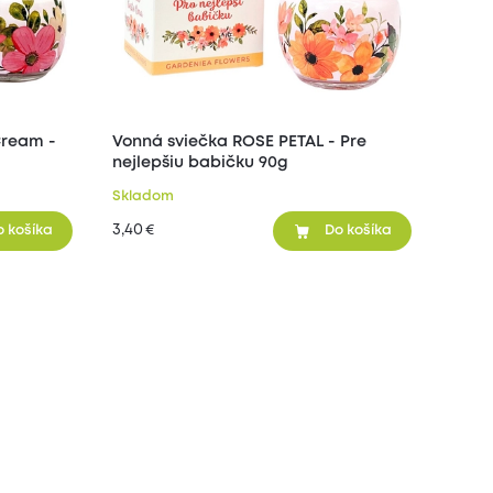
Cream -
Vonná sviečka ROSE PETAL - Pre
nejlepšiu babičku 90g
Skladom
3,40
€
o košíka
Do košíka