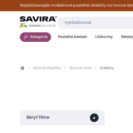
Najobľúbenejšie mušelínové posteľné obliečky na horúce let
Kategórie
Posteľná bielizeň
Lôžkoviny
Detský 
Bytové doplnky
Bytové vône
Sviečky
Skryť filtre