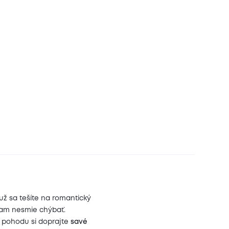
ž sa tešíte na romantický
 tam nesmie chýbať.
ú pohodu si doprajte
savé