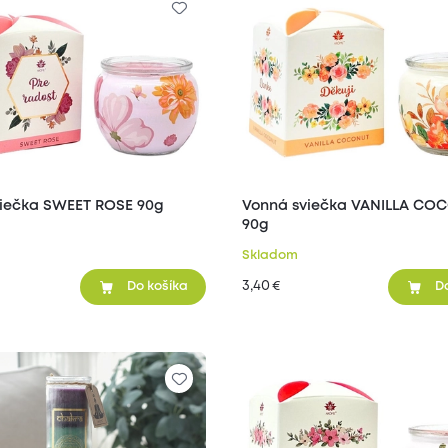
iečka SWEET ROSE 90g
Vonná sviečka VANILLA CO
90g
Skladom
3,40
€
Do košíka
D