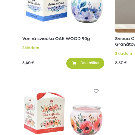
Vonná sviečka OAK WOOD 90g
Svieca C
Granátov
Skladom
Skladom
3,40
8,50
€
€
Do košíka