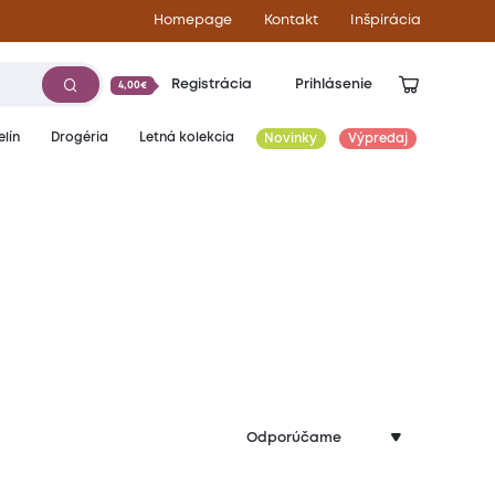
Homepage
Kontakt
Inšpirácia
Registrácia
Prihlásenie
4,00€
lín
Drogéria
Letná kolekcia
Novinky
Výpredaj