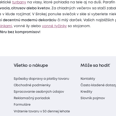
raktické
turbany
na vlasy, ktoré pohladia na tele aj na duši. Parafín
vocia, citrusov alebo kvetov.
Za chladných večerov sa stačí zabal
v kľude rozjímať. V širokej ponuke sviečok v skle si vyberiete ni
bí
decentnú modernú dekoráciu
či milý darček. Vašich najbližších
činkami
, vonné íly alebo
vonné tyčinky
so stojanom.
féru bez kompromisov!
Všetko o nákupe
Môže sa hodiť
Spôsoby dopravy a platby tovaru
Kontakty
Obchodné podmienky
Často kladené dotaz
Spracovanie osobných údajov
Kredity
Reklamačný poriadok
Slovník pojmov
Formuláre
Vrátenie tovaru v 50 dennej lehote