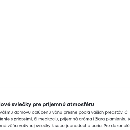
jové sviečky pre príjemnú atmosféru
 vášmu domovu obľúbenú vôňu presne podľa vašich predstáv. Či u
enie s priateľmi
, či meditáciu, príjemná aróma i žiara plamienku
ná vôňa votívnej sviečky k sebe jednoducho paria. Pre dokonal