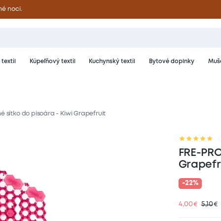
né noci.
textil
Kúpeľňový textil
Kuchynský textil
Bytové doplnky
Muše
 sítko do pisoára - Kiwi Grapefruit
notenie
FRE-PRO 
Grapefr
-22%
4,00
5,10
€
€