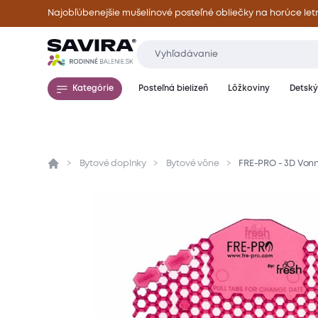
Najobľúbenejšie mušelínové posteľné obliečky na horúce let
Kategórie
Posteľná bielizeň
Lôžkoviny
Detský 
Bytové doplnky
Bytové vône
FRE-PRO - 3D Vonné
Prehľad
Parametre
Popis produktu
Hod