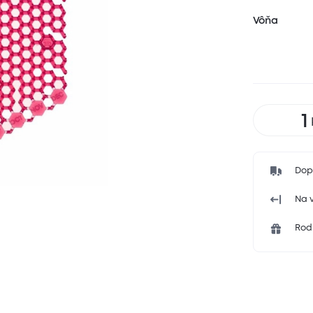
Vôňa
Dop
Na v
Rodi