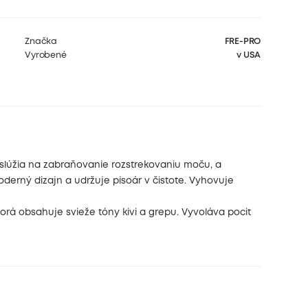
Značka
FRE-PRO
Vyrobené
v USA
y slúžia na zabraňovanie rozstrekovaniu moču, a
derný dizajn a udržuje pisoár v čistote. Vyhovuje
orá obsahuje svieže tóny kivi a grepu. Vyvoláva pocit