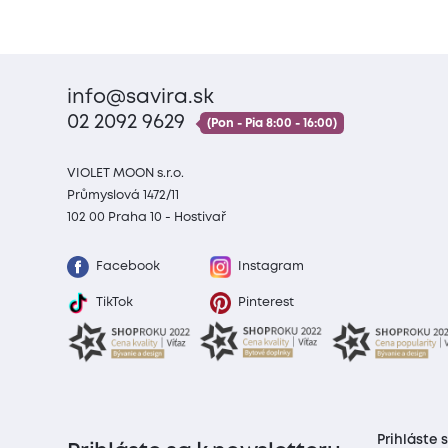
info@savira.sk
02 2092 9629
(Pon - Pia 8:00 - 16:00)
VIOLET MOON s.r.o.
Průmyslová 1472/11
102 00 Praha 10 - Hostivař
Facebook
Instagram
TikTok
Pinterest
Prihláste 