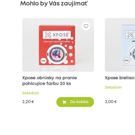
Mohlo by Vás zaujímať
Xpose obrúsky na pranie
Xpose bieliac
pohlcujíce farbu 20 ks
Skladom
Skladom
2,20
3,00
€
€
Do košíka