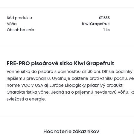
Kód produktu
011635
Vôňa
Kiwi Grapefruit
Obsah balenia
1 ks
FRE-PRO pisoárové sitko Kiwi Grapefruit
Vonné sitko do pisoára s účinnosťou až 30 dní. Dlhšie bodlink
lepšiemu prevoňaniu. Uvoľňuje baktérie proti vzniku pachu. Mo
norme VOC v USA aj Európe Ekologicky priaznivý produkt.
Charakteristika vône: Jedná sa o príjemnú nevtieravú vôňu, kt
sviežosti a energie.
Hodnotenie zákazníkov