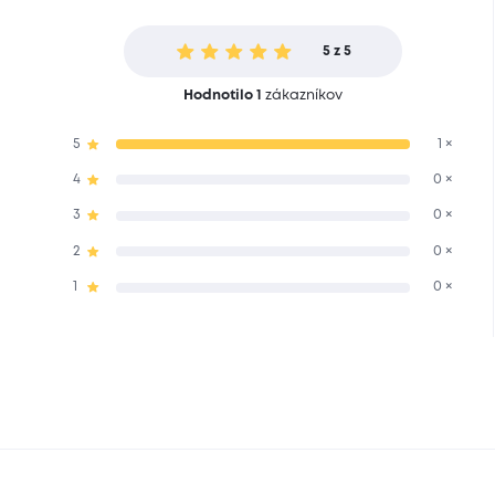
5 z 5
Hodnotilo 1
zákazníkov
5
1 ×
4
0 ×
3
0 ×
2
0 ×
1
0 ×