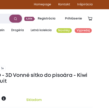
Homepage
Kontakt
Inšpirácia
Registrácia
Prihlásenie
4,00€
lín
Drogéria
Letná kolekcia
Novinky
Výpredaj
4,00
€
5,10€
1×
- 3D Vonné sítko do pisoára - Kiwi
uit
Skladom