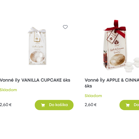
Vonné íly VANILLA CUPCAKE 6ks
Vonné Íly APPLE & CIN
6ks
Skladom
Skladom
2,60
2,60
€
€
Do košíka
Do