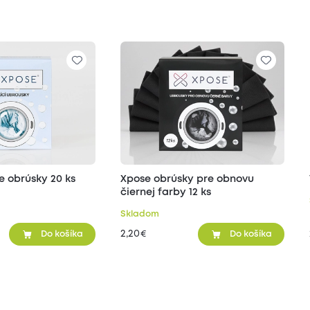
e obrúsky 20 ks
Xpose obrúsky pre obnovu
čiernej farby 12 ks
Skladom
2,20
€
Do košíka
Do košíka