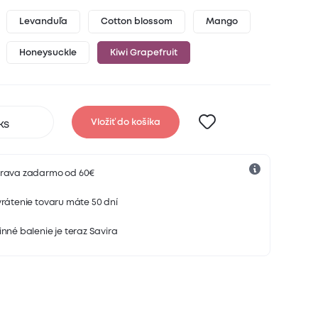
Levanduľa
Cotton blossom
Mango
Honeysuckle
Kiwi Grapefruit
Vložiť do košíka
rava zadarmo od 60€
rátenie tovaru máte 50 dní
nné balenie je teraz Savira