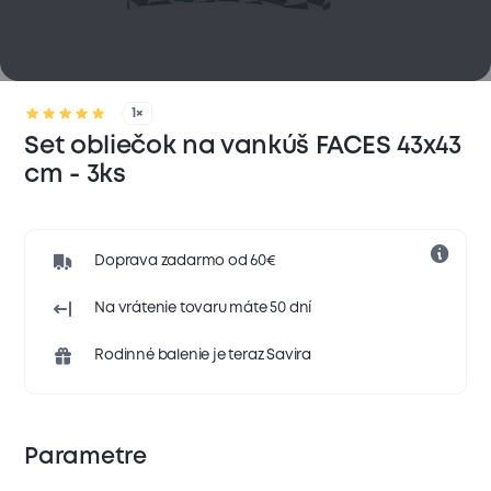
1×
Set obliečok na vankúš FACES 43x43
cm - 3ks
Doprava zadarmo od 60€
Na vrátenie tovaru máte 50 dní
Rodinné balenie je teraz Savira
Parametre