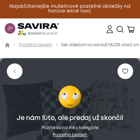
Najobľúbenejšie mušelínové posteľné obliečky na
horúce letné noci.
Zavrieť
Posteľná bielizeň
Set obliečok na vankúš FACES 43x43 cm 
Prehľad
Parametre
Popis produktu
Materiál
Je nám ľúto, ale predaj už skončil
Pozrite sa na iné z kategórie
Posteľná bielizeň