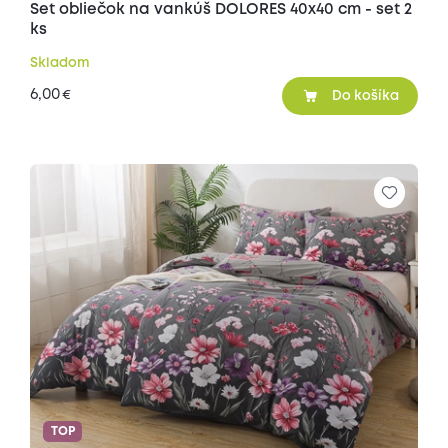
Set obliečok na vankúš DOLORES 40x40 cm - set 2
ks
Skladom
6,00
€
Do košíka
TOP