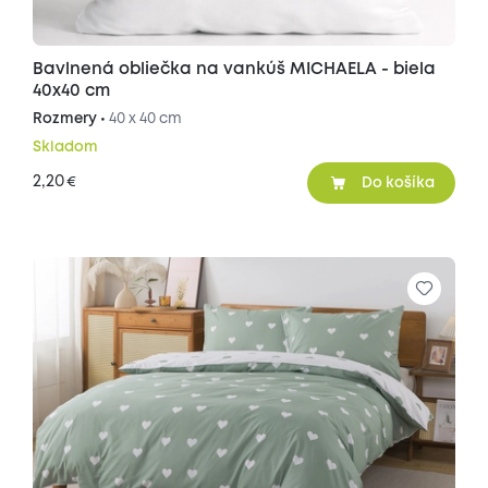
Bavlnená obliečka na vankúš MICHAELA - biela
40x40 cm
Rozmery •
40 x 40 cm
Skladom
2,20
€
Do košíka