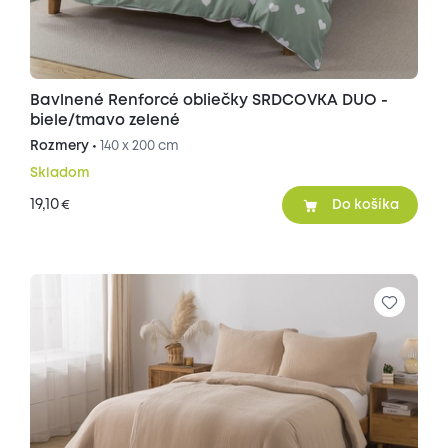
Bavlnené Renforcé obliečky SRDCOVKA DUO -
biele/tmavo zelené
Rozmery •
140 x 200 cm
Skladom
19,10
€
Do košíka