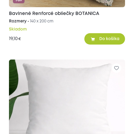
TOP
Bavlnené Renforcé obliečky BOTANICA
Rozmery •
140 x 200 cm
Skladom
19,10
€
Do košíka