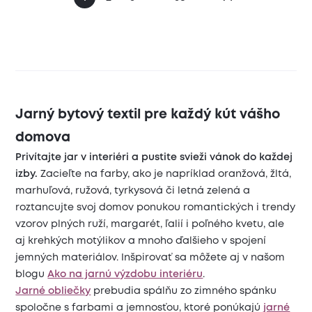
Jarný bytový textil pre každý kút vášho
domova
Privítajte jar v interiéri a pustite svieži vánok do každej
izby.
Zacieľte na farby, ako je napríklad oranžová, žltá,
marhuľová, ružová, tyrkysová či letná zelená a
roztancujte svoj domov ponukou romantických i trendy
vzorov plných ruží, margarét, ľalií i poľného kvetu, ale
aj krehkých motýlikov a mnoho ďalšieho v spojení
jemných materiálov. Inšpirovať sa môžete aj v našom
blogu
Ako na jarnú výzdobu interiéru
.
Jarné obliečky
prebudia spálňu zo zimného spánku
spoločne s farbami a jemnosťou, ktoré ponúkajú
jarné