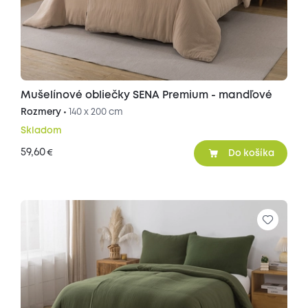
Mušelínové obliečky SENA Premium - mandľové
Rozmery •
140 x 200 cm
Skladom
59,60
€
Do košíka