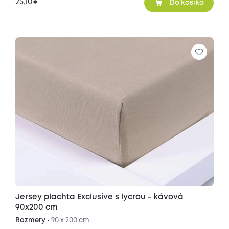
25,10
€
Do košíka
Jersey plachta Exclusive s lycrou - kávová
90x200 cm
Rozmery •
90 x 200 cm