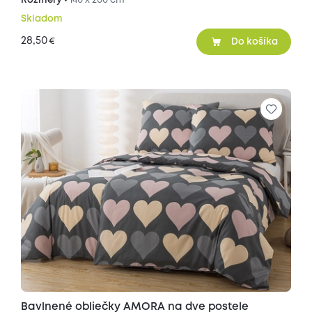
Rozmery •
140 x 200 cm
Skladom
28,50
€
Do košíka
Bavlnené obliečky AMORA na dve postele