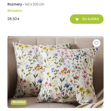
Rozmery •
140 x 200 cm
Skladom
28,50
€
Do košíka
Novinka