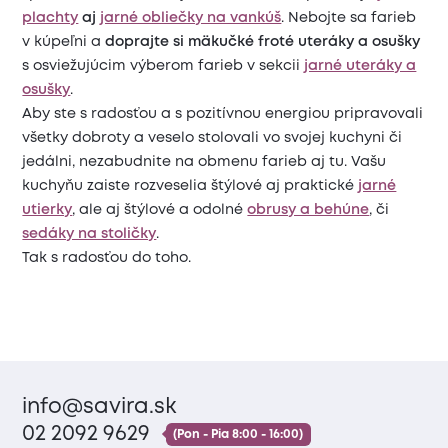
plachty
aj
jarné obliečky na vankúš
. Nebojte sa farieb
v kúpeľni a
doprajte si mäkučké froté uteráky a osušky
s osviežujúcim výberom farieb v sekcii
jarné uteráky a
osušky
.
Aby ste s radosťou a s pozitívnou energiou pripravovali
všetky dobroty a veselo stolovali vo svojej kuchyni či
jedálni, nezabudnite na obmenu farieb aj tu. Vašu
kuchyňu zaiste rozveselia štýlové aj praktické
jarné
utierky
, ale aj štýlové a odolné
obrusy a behúne
, či
sedáky na stoličky
.
Tak s radosťou do toho.
info@savira.sk
02 2092 9629
(Pon - Pia 8:00 - 16:00)