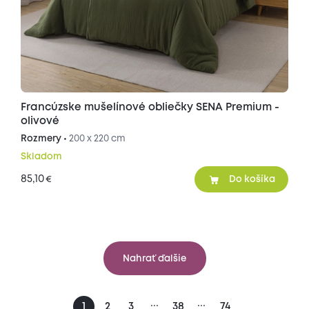
Francúzske mušelínové obliečky SENA Premium -
olivové
Rozmery •
200 x 220 cm
Skladom
85,10
€
Do košíka
Nahrať ďalšie
...
...
1
2
3
38
74