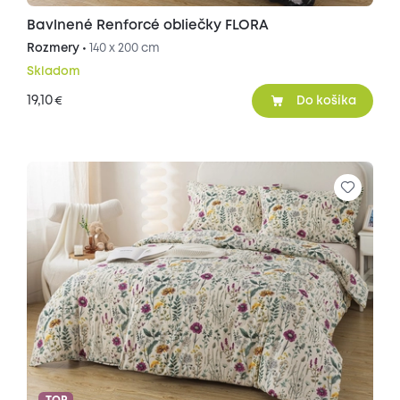
Bavlnené Renforcé obliečky FLORA
Rozmery •
140 x 200 cm
Skladom
19,10
€
Do košíka