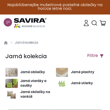
Najobľúbenejšie mušelínové posteľné obliečky na
horúce letné noci.
Zavrieť
Jarná kolekcia
Jarná kolekcia
Filtre
Jarné obliečky
Jarné plachty
Jarné uteráky a
Jarné utierky
osušky
Jarné obliečky na
vankúš