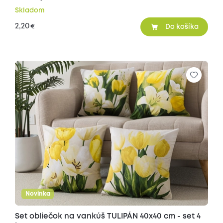
Skladom
2,20
€
Do košíka
Novinka
Set obliečok na vankúš TULIPÁN 40x40 cm - set 4