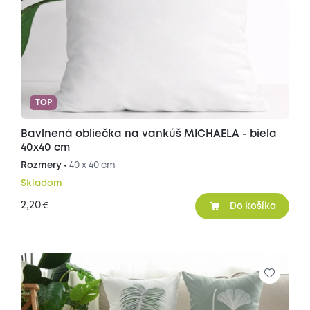
TOP
Bavlnená obliečka na vankúš MICHAELA - biela
40x40 cm
Rozmery •
40 x 40 cm
Skladom
2,20
€
Do košíka