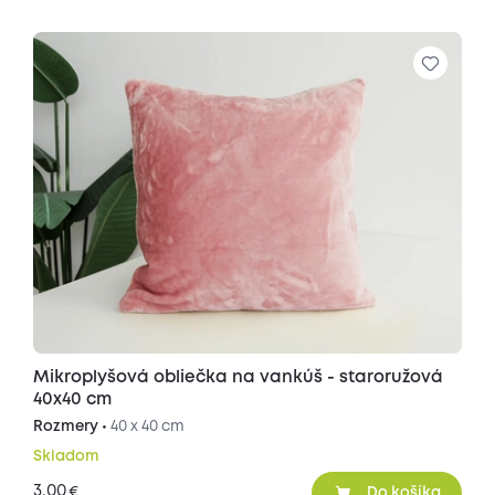
Mikroplyšová obliečka na vankúš - staroružová
40x40 cm
Rozmery •
40 x 40 cm
Skladom
3,00
€
Do košíka