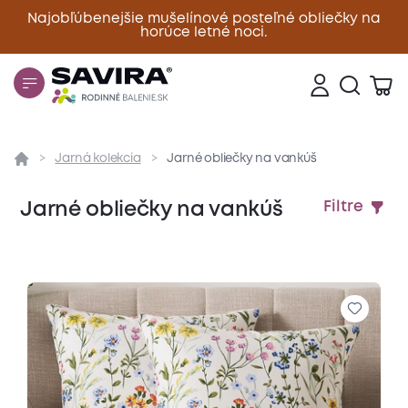
Najobľúbenejšie mušelínové posteľné obliečky na
horúce letné noci.
Zavrieť
Jarná kolekcia
Jarné obliečky na vankúš
Jarné obliečky na vankúš
Filtre