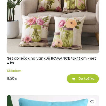
Set obliečok na vankúš ROMANCE 43x43 cm - set
4 ks
Skladom
8,50
€
Do košíka