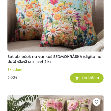
Set obliečok na vankúš SEDMOKRÁSKA (digitálna
tlač) 43x43 cm - set 2 ks
Skladom
6,00
€
Do košíka