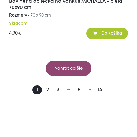
Bavlnená obliečka na vankúš MICHAELA - biela
70x90 cm
Rozmery •
70 x 90 cm
Skladom
4,90
€
Do košíka
Nahrať ďalšie
...
...
1
2
3
8
14