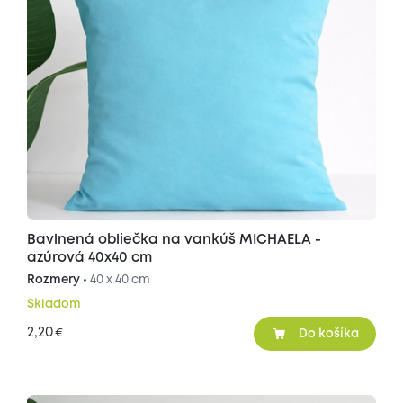
Bavlnená obliečka na vankúš MICHAELA -
azúrová 40x40 cm
Rozmery •
40 x 40 cm
Skladom
2,20
€
Do košíka