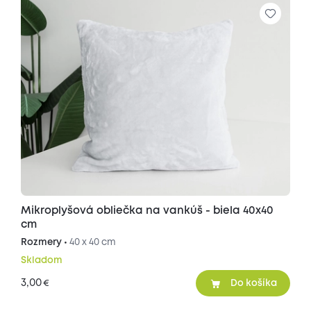
Mikroplyšová obliečka na vankúš - biela 40x40
cm
Rozmery •
40 x 40 cm
Skladom
3,00
€
Do košíka