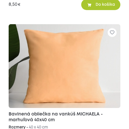
8,50
€
Do košíka
Bavlnená obliečka na vankúš MICHAELA -
marhuľová 40x40 cm
Rozmery •
40 x 40 cm