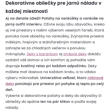
Dekoratívne obliečky pre jarnú náladu v
každej miestnosti
Aj na detaile záleží! Poťahy na vankúšiky a vankúše na
jarný outfit interiéru.
Oživte svoju izbu obývačku, kreslo
aj iné priestory s našim výberom veselých farieb, ktorá
ponúka nové obliečky na vankúšiky. Zvýraznite priestor
mäkkým, hrejivým a stálofarebným materiálom a
zahrejte sa za chladných večerov s ponukou
mikroplyšu.
Deky s baránkom
aj
plyšové deky
dokážu
ozdobiť váš domov a ich komfort aj pohodlie vám
dopraje
kvalitný relax pri každom odpočinku
. Deky
môžete mať doslova na každom kroku, a to vďaka
výberu mikinodiek.
Univerzálna veľkosť, ktorú
mikinové
deky
ponúkajú pre priestor pri pohybe aj teplo po celý
deň.
Vyberte si dekoratívne poťahy a deky do obývačky či
obliečky do spálne
len na pár klikov
a podľa svojej
nálady.