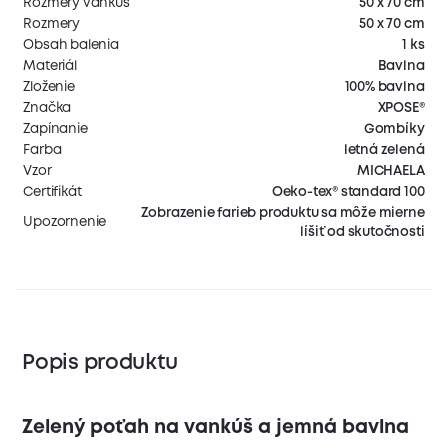
Rozmery vankúš
50 x 70 cm
Rozmery
50 x 70 cm
Obsah balenia
1 ks
Materiál
Bavlna
Zloženie
100% bavlna
Značka
XPOSE®
Zapínanie
Gombíky
Farba
letná zelená
Vzor
MICHAELA
Certifikát
Oeko-tex® standard 100
Zobrazenie farieb produktu sa môže mierne
Upozornenie
líšiť od skutočnosti
Popis produktu
Zelený poťah na vankúš a jemná bavlna