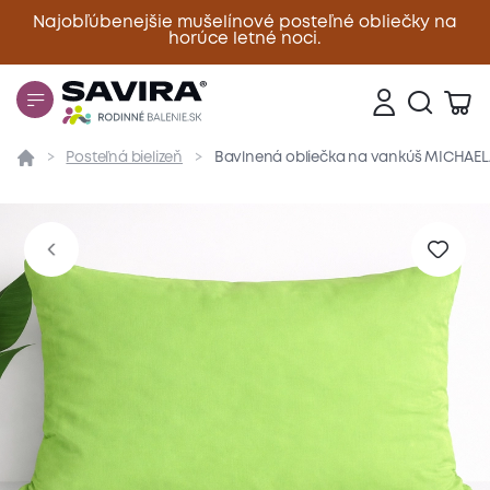
Najobľúbenejšie mušelínové posteľné obliečky na
horúce letné noci.
Zavrieť
Posteľná bielizeň
Bavlnená obliečka na vankúš MICHAELA
Prehľad
Parametre
Popis produktu
Materiál