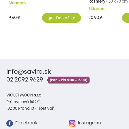
50x70 cm
Rozmery •
50 x 70 cm
Skladom
Skladom
9,40
20,90
€
€
Do košíka
info@savira.sk
02 2092 9629
(Pon - Pia 8:00 - 16:00)
VIOLET MOON s.r.o.
Průmyslová 1472/11
102 00 Praha 10 - Hostivař
Facebook
Instagram