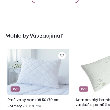
Mohlo by Vás zaujímať
TOP
TOP
Prešívaný vankúš 50x70 cm
Anatomický bam
vankúš s pamäťo
Rozmery •
50 x 70 cm