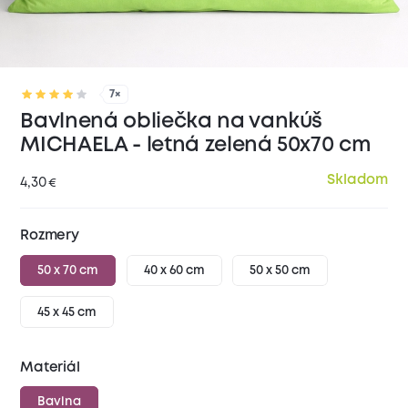
7×
Bavlnená obliečka na vankúš
MICHAELA - letná zelená 50x70 cm
Skladom
4,30
€
Rozmery
50 x 70 cm
40 x 60 cm
50 x 50 cm
45 x 45 cm
Materiál
Bavlna