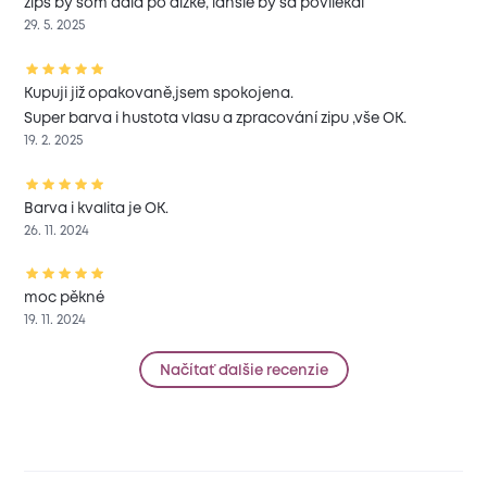
zips by som dala po dĺžke, ľahšie by sa povliekal
29. 5. 2025
Kupuji již opakovaně,jsem spokojena.
Super barva i hustota vlasu a zpracování zipu ,vše OK.
19. 2. 2025
Barva i kvalita je OK.
26. 11. 2024
moc pěkné
19. 11. 2024
Načítať ďalšie recenzie