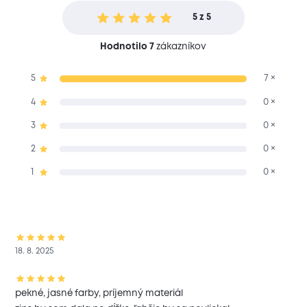
5 z 5
Hodnotilo 7
zákazníkov
5
7 ×
4
0 ×
3
0 ×
2
0 ×
1
0 ×
18. 8. 2025
pekné, jasné farby, príjemný materiál