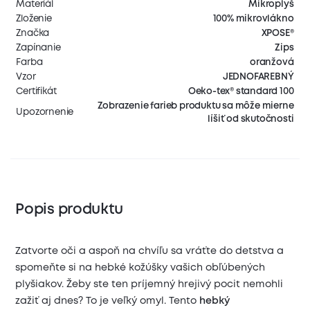
Materiál
Mikroplyš
Zloženie
100% mikrovlákno
Značka
XPOSE®
Zapínanie
Zips
Farba
oranžová
Vzor
JEDNOFAREBNÝ
Certifikát
Oeko-tex® standard 100
Zobrazenie farieb produktu sa môže mierne
Upozornenie
líšiť od skutočnosti
Popis produktu
Zatvorte oči a aspoň na chvíľu sa vráťte do detstva a
spomeňte si na hebké kožúšky vašich obľúbených
plyšiakov. Žeby ste ten príjemný hrejivý pocit nemohli
zažiť aj dnes? To je veľký omyl. Tento
hebký