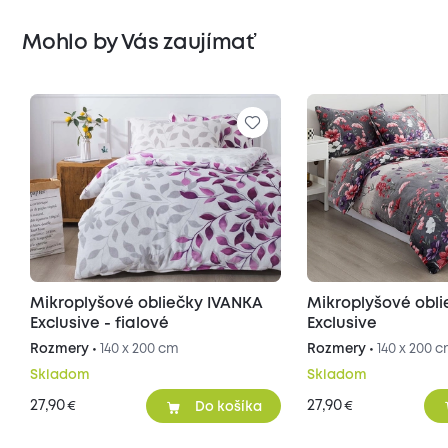
Mohlo by Vás zaujímať
Mikroplyšové obliečky IVANKA
Mikroplyšové obl
Exclusive - fialové
Exclusive
Rozmery •
140 x 200 cm
Rozmery •
140 x 200 
Skladom
Skladom
27,90
27,90
€
€
Do košíka