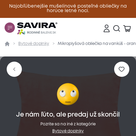
Najobľúbenejšie mušelínové posteľné obliečky na
horúce letné noci.
Zavrieť
Bytové doplnky
Mikroplyšová obliečka na vankúš - ora
Prehľad
Parametre
Popis produktu
Materiál
Je nám ľúto, ale predaj už skončil
Pozrite sa na iné z kategórie
Bytové doplnky