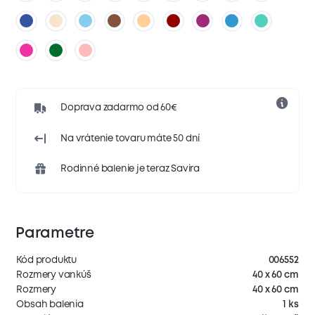
Doprava zadarmo od 60€
Na vrátenie tovaru máte 50 dní
Rodinné balenie je teraz Savira
Parametre
Kód produktu
006552
Rozmery vankúš
40 x 60 cm
Rozmery
40 x 60 cm
Obsah balenia
1 ks