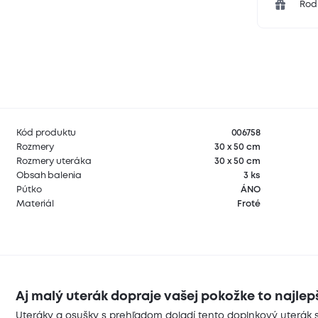
Rodi
Kód produktu
006758
Rozmery
30 x 50 cm
Rozmery uteráka
30 x 50 cm
Obsah balenia
3 ks
Pútko
ÁNO
Materiál
Froté
Aj malý uterák dopraje vašej pokožke to najlep
Uteráky a osušky s prehľadom doladí tento doplnkový uterá