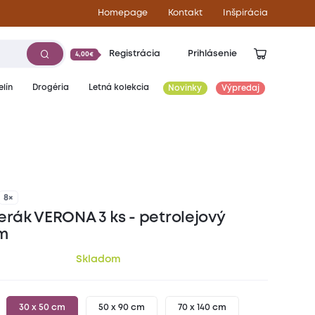
Homepage
Kontakt
Inšpirácia
Registrácia
Prihlásenie
4,00€
lín
Drogéria
Letná kolekcia
Novinky
Výpredaj
6,10
€
8×
erák VERONA 3 ks - petrolejový
m
Skladom
30 x 50 cm
50 x 90 cm
70 x 140 cm