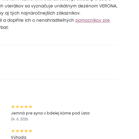
malých uterákov sa vyznačuje unikátnym dezénom VERONA,
y aj tých najnáročnejších zákazníkov.
ili a doplňte ich o nenahraditeľných
pomocníkov pre
ýbať.
Jemná pre syna v bdelej kóme pod ústa
24. 6. 2026
Výhoda