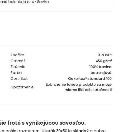
nné balenie je teraz Savira
Značka
XPOSE®
Gramáž
450 g/m²
Zloženie
100% bavlna
Farba
petrolejová
Certifikát
Oeko-tex® standard 100
Zobrazenie farieb produktu sa môže
Upozornenie
mierne líšiť od skutočnosti
šie froté s vynikajúcou savosťou.
k s menším rozmerom.
Uterák 30x50 je skladný
a dobre