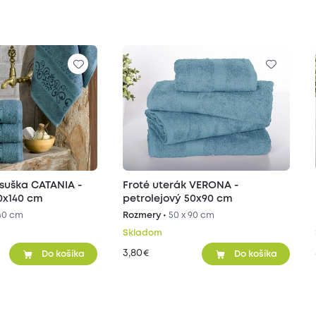
suška CATANIA -
Froté uterák VERONA -
0x140 cm
petrolejový 50x90 cm
140 cm
Rozmery •
50 x 90 cm
Skladom
3,80
€
Do košíka
Do košíka