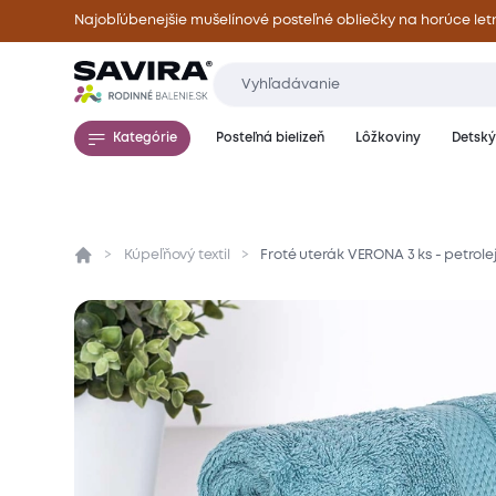
Najobľúbenejšie mušelínové posteľné obliečky na horúce let
Kategórie
Posteľná bielizeň
Lôžkoviny
Detský 
Kúpeľňový textil
Froté uterák VERONA 3 ks - petrol
Prehľad
Parametre
Popis produktu
Mate