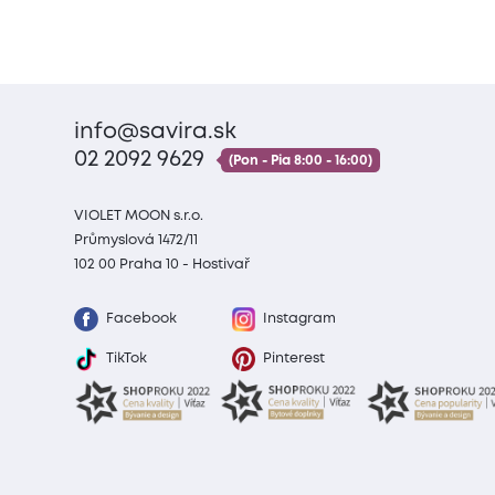
info@savira.sk
02 2092 9629
(Pon - Pia 8:00 - 16:00)
VIOLET MOON s.r.o.
Průmyslová 1472/11
102 00 Praha 10 - Hostivař
Facebook
Instagram
TikTok
Pinterest