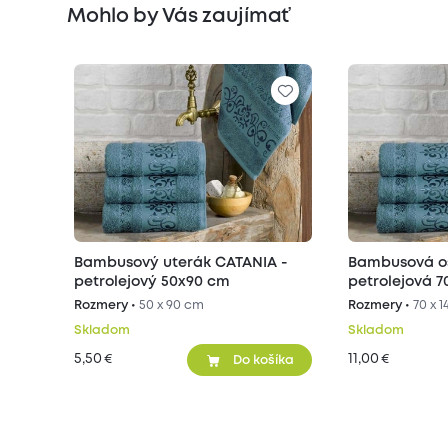
Mohlo by Vás zaujímať
Bambusový uterák CATANIA -
Bambusová o
petrolejový 50x90 cm
petrolejová 7
Rozmery •
50 x 90 cm
Rozmery •
70 x 
Skladom
Skladom
5,50
11,00
€
€
Do košíka