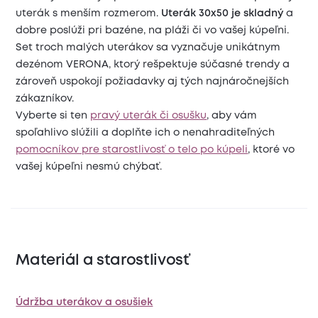
uterák s menším rozmerom.
Uterák 30x50 je skladný
a
dobre poslúži pri bazéne, na pláži či vo vašej kúpeľni.
Set troch malých uterákov sa vyznačuje unikátnym
dezénom VERONA, ktorý rešpektuje súčasné trendy a
zároveň uspokojí požiadavky aj tých najnáročnejších
zákazníkov.
Vyberte si ten
pravý uterák či osušku
, aby vám
spoľahlivo slúžili a doplňte ich o nenahraditeľných
pomocníkov pre starostlivosť o telo po kúpeli
, ktoré vo
vašej kúpeľni nesmú chýbať.
Materiál a starostlivosť
Údržba uterákov a osušiek