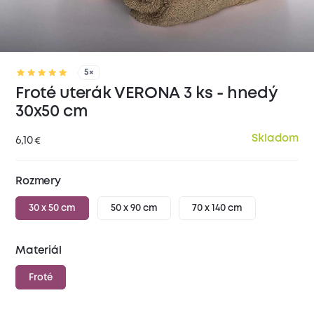
5×
Froté uterák VERONA 3 ks - hnedý
30x50 cm
Skladom
6,10
€
Rozmery
30 x 50 cm
50 x 90 cm
70 x 140 cm
Materiál
Froté