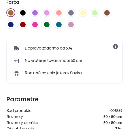
Farba
Doprava zadarmo od 60€
Na vrátenie tovaru máte 50 dní
Rodinné balenie je teraz Savira
Parametre
Kód produktu
006759
Rozmery
30 x 50 cm
Rozmery uteráka
30 x 50 cm
Obsah balenia
3 ks