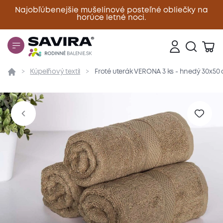
Najobľúbenejšie mušelínové posteľné obliečky na
horúce letné noci.
Zavrieť
Kúpeľňový textil
Froté uterák VERONA 3 ks - hnedý 30x50
Prehľad
Parametre
Popis produktu
Materiál