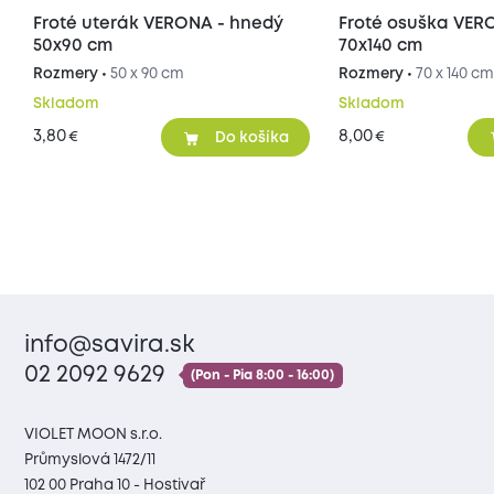
Froté uterák VERONA - hnedý
Froté osuška VER
50x90 cm
70x140 cm
Rozmery •
50 x 90 cm
Rozmery •
70 x 140 c
Skladom
Skladom
3,80
8,00
€
€
Do košíka
info@savira.sk
02 2092 9629
(Pon - Pia 8:00 - 16:00)
VIOLET MOON s.r.o.
Průmyslová 1472/11
102 00 Praha 10 - Hostivař