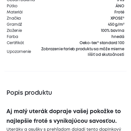
Pútko
ÁNO
Materiál
Froté
Značka
XPOSE®
Gramáž
450 g/m²
Zloženie
100% bavlna
Farba
hnedá
Certifikát
Oeko-tex® standard 100
Zobrazenie farieb produktu sa môže mierne
Upozornenie
líšiť od skutočnosti
Popis produktu
Aj malý uterák dopraje vašej pokožke to
najlepšie froté s vynikajúcou savosťou.
Uteráky a osušky s prehľadom doladí tento doplnkový