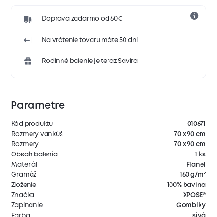
Doprava zadarmo od 60€
Na vrátenie tovaru máte 50 dní
Rodinné balenie je teraz Savira
Parametre
Kód produktu
010671
Rozmery vankúš
70 x 90 cm
Rozmery
70 x 90 cm
Obsah balenia
1 ks
Materiál
Flanel
Gramáž
160 g/m²
Zloženie
100% bavlna
Značka
XPOSE®
Zapínanie
Gombíky
Farba
sivá