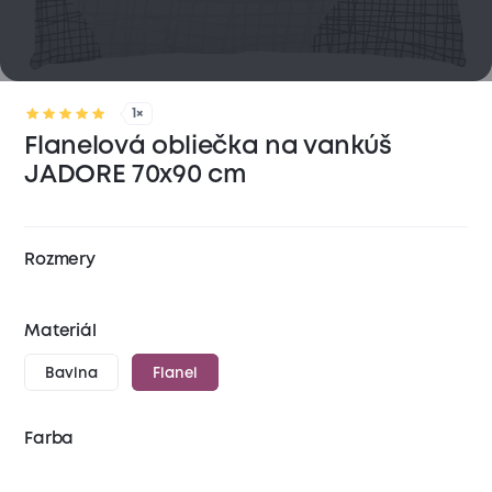
1×
Flanelová obliečka na vankúš
JADORE 70x90 cm
Rozmery
Materiál
Bavlna
Flanel
Farba