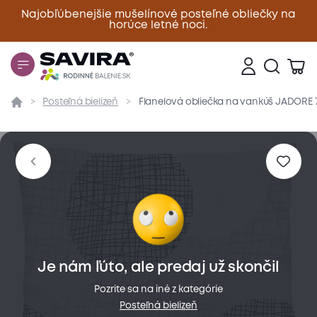
Najobľúbenejšie mušelínové posteľné obliečky na
horúce letné noci.
Zavrieť
Posteľná bielizeň
Flanelová obliečka na vankúš JADORE
Prehľad
Parametre
Popis produktu
Materiál
Je nám ľúto, ale predaj už skončil
Pozrite sa na iné z kategórie
Posteľná bielizeň