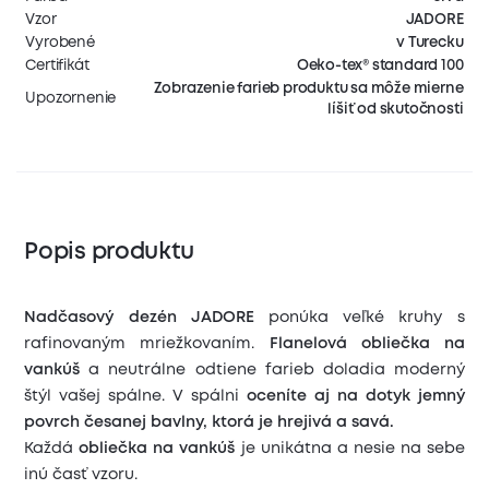
Vzor
JADORE
Vyrobené
v Turecku
Certifikát
Oeko-tex® standard 100
Zobrazenie farieb produktu sa môže mierne
Upozornenie
líšiť od skutočnosti
Popis produktu
Nadčasový dezén JADORE
ponúka veľké kruhy s
rafinovaným mriežkovaním.
Flanelová obliečka na
vankúš
a neutrálne odtiene farieb doladia moderný
štýl vašej spálne. V spálni
oceníte aj na dotyk jemný
povrch česanej bavlny, ktorá je hrejivá a savá.
Každá
obliečka na vankúš
je unikátna a nesie na sebe
inú časť vzoru.