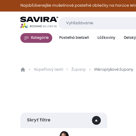
Najobľúbenejšie mušelínové posteľné obliečky na horúce let
Kategórie
Posteľná bielizeň
Lôžkoviny
Detský 
Kúpeľňový textil
Župany
Mikroplyšové župany
Skryť filtre