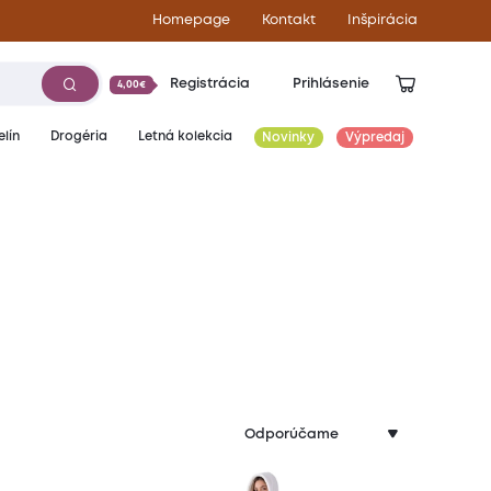
Homepage
Kontakt
Inšpirácia
Registrácia
Prihlásenie
4,00€
lín
Drogéria
Letná kolekcia
Novinky
Výpredaj