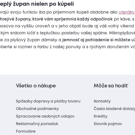
eplý župan nielen po kúpeli
ajú svoju funkciu iba po príjemnom kúpeli obdobne ako
uteráky
 hrejivé župany, ktoré vám spríjemnia každý odpočinok
pri káve, s 
súva na vyššiu úroveň a v jeho objatí bude aj váš voľný víkend 
kým srdcom lúčiť s teplučkou posteľou vašej spálne. Mikroplyšo
e za plyšový župan dámsky a
jemnosť aj pohladenie si môžete u
berte si rozmer a farbu z našej ponuky a s rýchlym doručením v
Všetko o nákupe
Môže sa hodiť
Spôsoby dopravy a platby tovaru
Kontakty
Obchodné podmienky
Často kladené dotaz
Spracovanie osobných údajov
Kredity
Reklamačný poriadok
Slovník pojmov
Formuláre