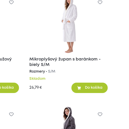
ružový
Mikroplyšový župan s baránkom -
biely S/M
Rozmery •
S/M
Skladom
26,79
€
o košíka
Do košíka