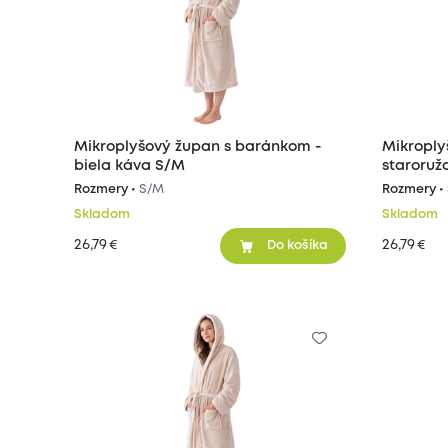
Mikroplyšový župan s baránkom -
Mikroply
biela káva S/M
staroruž
Rozmery •
S/M
Rozmery •
Skladom
Skladom
26,79
26,79
€
€
Do košíka