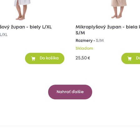
šový župan - biely L/XL
Mikroplyšový župan - biela
S/M
L/XL
Rozmery •
S/M
Skladom
25,50
€
Do košíka
D
Nahrať ďalšie