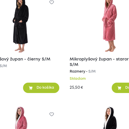
šový župan - čierny S/M
Mikroplyšový župan - staro
S/M
S/M
Rozmery •
S/M
Skladom
25,50
€
Do košíka
D