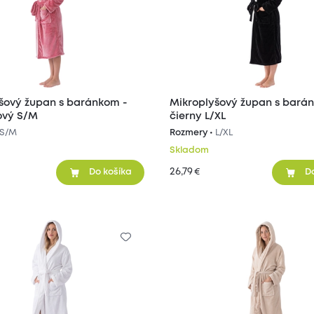
šový župan s baránkom -
Mikroplyšový župan s bará
ový S/M
čierny L/XL
S/M
Rozmery •
L/XL
Skladom
26,79
€
Do košíka
D