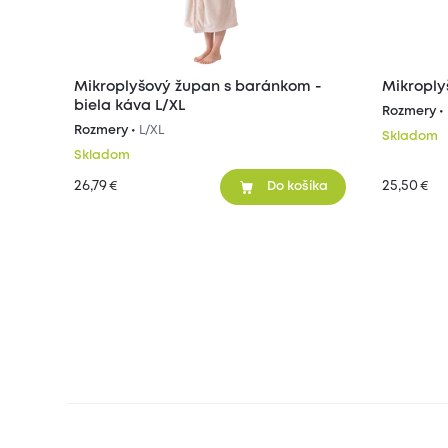
Mikroplyšový župan s baránkom -
Mikroply
biela káva L/XL
Rozmery •
Rozmery •
L/XL
Skladom
Skladom
26,79
25,50
€
€
Do košíka