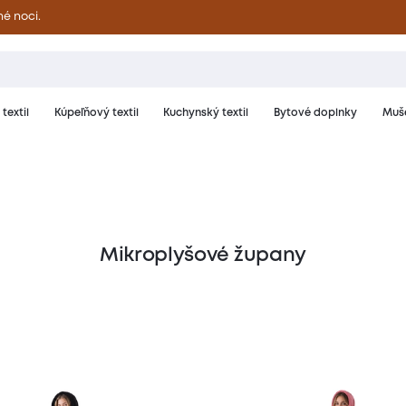
né noci.
textil
Kúpeľňový textil
Kuchynský textil
Bytové doplnky
Muše
Mikroplyšové župany