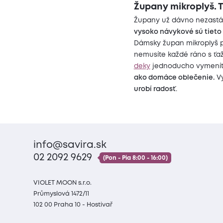
Župany mikroplyš. T
Župany už dávno nezastáv
vysoko návykové sú tieto
Dámsky župan mikroplyš po
nemusíte každé ráno s ťaž
deky
jednoducho vymenít
ako domáce oblečenie.
Vy
urobí radosť
.
info@savira.sk
02 2092 9629
(Pon - Pia 8:00 - 16:00)
VIOLET MOON s.r.o.
Průmyslová 1472/11
102 00 Praha 10 - Hostivař