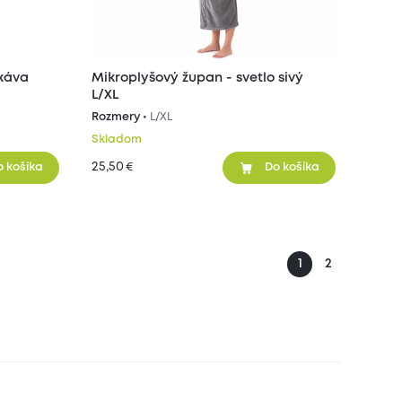
 káva
Mikroplyšový župan - svetlo sivý
L/XL
Rozmery •
L/XL
Skladom
25,50
€
o košíka
Do košíka
1
2