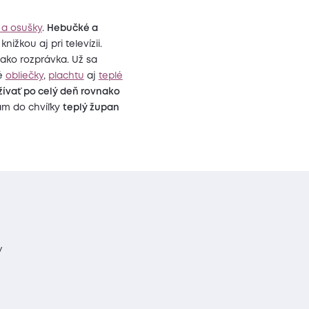
 a osušky
.
Hebučké a
knižkou aj pri televízii.
ako rozprávka. Už sa
vé
obliečky
,
plachtu
aj
teplé
žívať po celý deň rovnako
ám do chvíľky
teplý župan
y