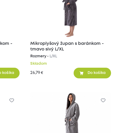
nkom -
Mikroplyšový župan s baránkom -
tmavo sivý L/XL
Rozmery •
L/XL
Skladom
26,79
€
o košíka
Do košíka