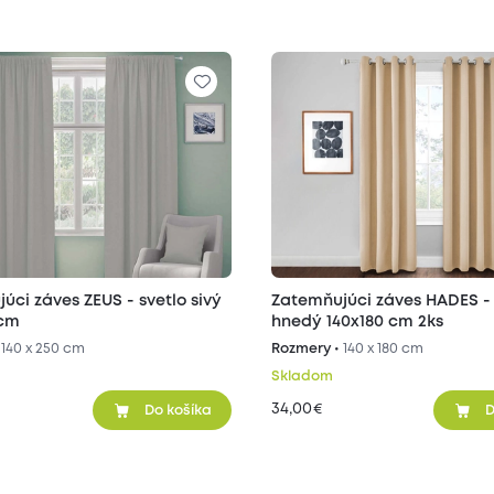
úci záves ZEUS - svetlo sivý
Zatemňujúci záves HADES - 
 cm
hnedý 140x180 cm 2ks
•
140 x 250 cm
Rozmery •
140 x 180 cm
Skladom
34,00
€
Do košíka
D