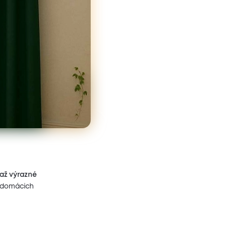
 až výrazné
i domácich