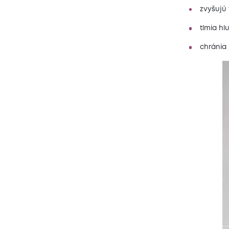
zvyšujú 
tlmia h
chránia