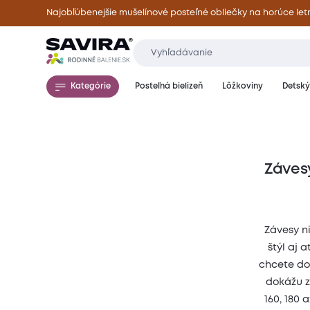
Najobľúbenejšie mušelínové posteľné obliečky na horúce let
Kategórie
Posteľná bielizeň
Lôžkoviny
Detský 
Záves
Závesy n
štýl aj 
chcete do
dokážu z
160, 180 