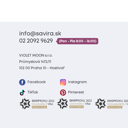
info@savira.sk
02 2092 9629
(Pon - Pia 8:00 - 16:00)
VIOLET MOON s.r.o.
Průmyslová 1472/11
102 00 Praha 10 - Hostivař
Facebook
Instagram
TikTok
Pinterest