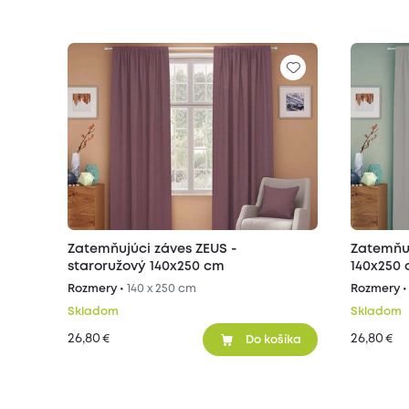
Zatemňujúci záves ZEUS -
Zatemňuj
staroružový 140x250 cm
140x250
Rozmery •
140 x 250 cm
Rozmery 
Skladom
Skladom
26,80
26,80
€
€
Do košíka