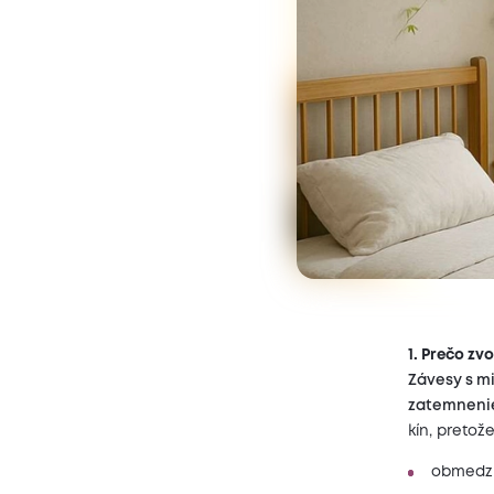
1. Prečo zv
Závesy s mi
zatemneni
kín, pretože
obmedzuj