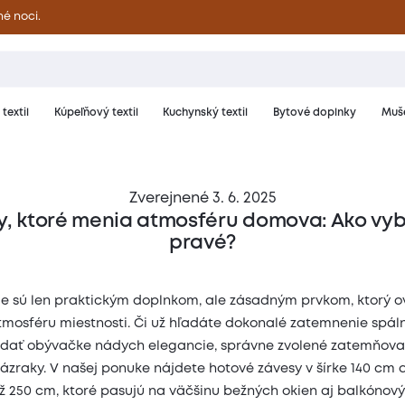
né noci.
textil
Kúpeľňový textil
Kuchynský textil
Bytové doplnky
Muše
Zverejnené 3. 6. 2025
y, ktoré menia atmosféru domova: Ako vybr
pravé?
ie sú len praktickým doplnkom, ale zásadným prvkom, ktorý o
atmosféru miestnosti. Či už hľadáte dokonalé zatemnenie spál
dať obývačke nádych elegancie, správne zvolené zatemňova
ázraky. V našej ponuke nájdete hotové závesy v šírke 140 cm 
až 250 cm, ktoré pasujú na väčšinu bežných okien aj balkónový