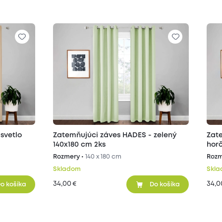
svetlo
Zatemňujúci záves HADES - zelený
Zat
140x180 cm 2ks
horč
Rozmery •
140 x 180 cm
Rozm
Skladom
Skl
34,00
34,0
€
o košíka
Do košíka