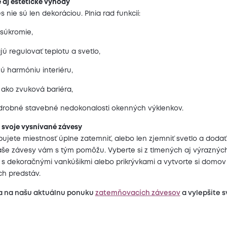
é aj estetické výhody
 nie sú len dekoráciou. Plnia rad funkcií:
 súkromie,
 regulovať teplotu a svetlo,
ú harmóniu interiéru,
 ako zvuková bariéra,
 drobné stavebné nedokonalosti okenných výklenkov.
si svoje vysnívané závesy
bujete miestnosť úplne zatemniť, alebo len zjemniť svetlo a dodať
aše závesy vám s tým pomôžu. Vyberte si z tlmených aj výrazných
 s dekoračnými vankúšikmi alebo prikrývkami a vytvorte si domov
ch predstáv.
sa na našu aktuálnu ponuku
zatemňovacích závesov
a vylepšite sv