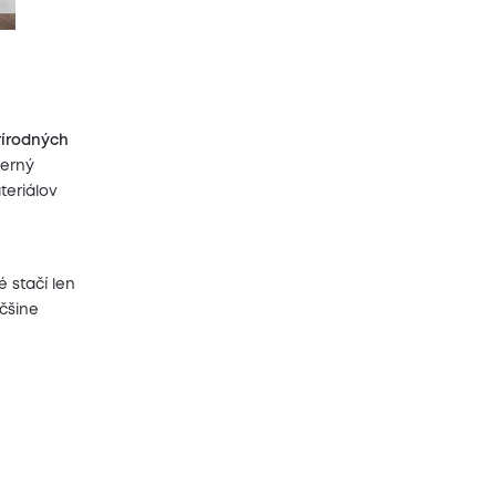
rírodných
derný
teriálov
ré stačí len
čšine