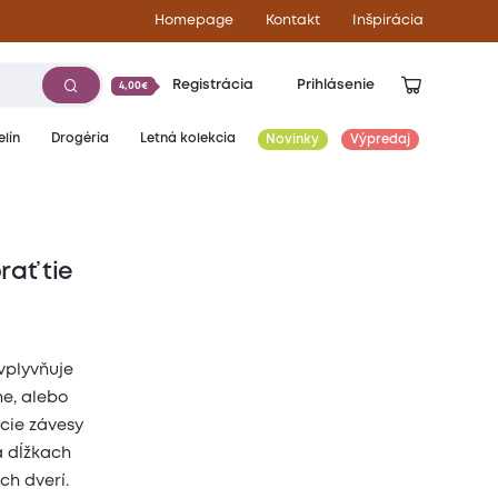
Homepage
Kontakt
Inšpirácia
Registrácia
Prihlásenie
4,00€
lín
Drogéria
Letná kolekcia
Novinky
Výpredaj
ať tie
vplyvňuje
ne, alebo
cie závesy
a dĺžkach
ch dverí.