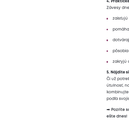
4. Praktick
Závesy dnes
zaisťujú
pomáhajú
dotváraj
pôsobia
zakryjú
5. Nájdite 
Či už potre
útulnosť, n
kombinujte
podľa svoji
➡
Pozrite 
ešte dnes!