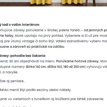
rý ladí s vašim interiérom
ňujúce závesy ponúkame v širokej palete farieb –
od jemných p
te farby
, ktoré upútajú na prvý pohľad. Vyberiete si či už pre mo
ak aj pre útulný vintage či boho štýl. Vďaka starostlivému výberu ma
xusne a zároveň sú praktické na údržbu.
ávesy: pohodlie bez čakania
rať, šiť ani objednávať na mieru.
Ponúkame hotové závesy
, kto
ostupné rozmery
(šírka 140 cm, dĺžka 160, 180 až 250 cm
) vyhovujú vä
, a navyše:
 čas aj peniaze,
ahko meniť štýl podľa sezóny alebo nálady,
pné vo variantoch s tunelíkom aj krúžkami pre ľahké zavesenie.