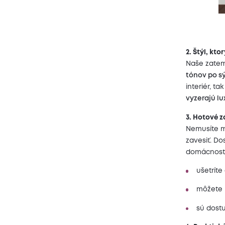
2. Štýl, kto
Naše zatem
tónov po sý
interiér, t
vyzerajú lu
3. Hotové z
Nemusíte me
zavesiť. D
domácností
ušetríte
môžete ľ
sú dostu