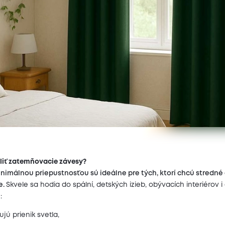
oliť zatemňovacie závesy?
nimálnou priepustnosťou sú ideálne pre tých, ktorí chcú stredné
e.
Skvele sa hodia do spální, detských izieb, obývacích interiérov 
:
ú prienik svetla,