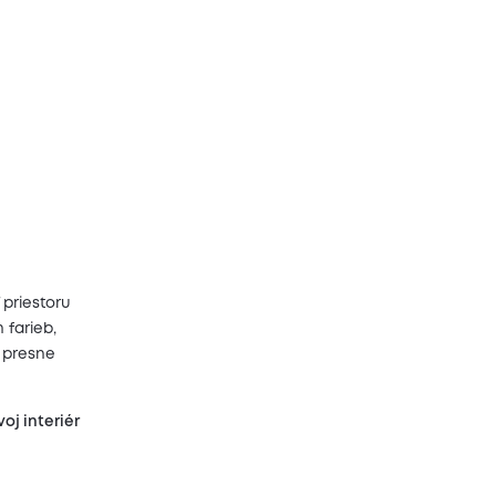
 priestoru
 farieb,
 presne
oj interiér