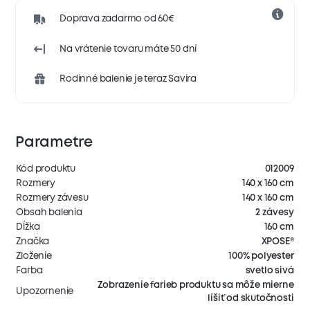
Doprava zadarmo od 60€
Na vrátenie tovaru máte 50 dní
Rodinné balenie je teraz Savira
Parametre
Kód produktu
012009
Rozmery
140 x 160 cm
Rozmery závesu
140 x 160 cm
Obsah balenia
2 závesy
Dĺžka
160 cm
Značka
XPOSE®
Zloženie
100% polyester
Farba
svetlo sivá
Zobrazenie farieb produktu sa môže mierne
Upozornenie
líšiť od skutočnosti