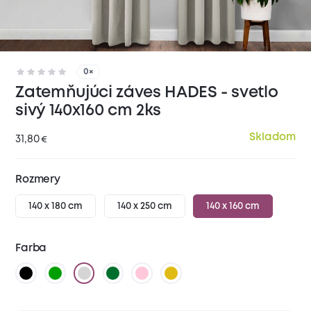
0×
Zatemňujúci záves HADES - svetlo
sivý 140x160 cm 2ks
Skladom
31,80
€
Rozmery
140 x 180 cm
140 x 250 cm
140 x 160 cm
Farba