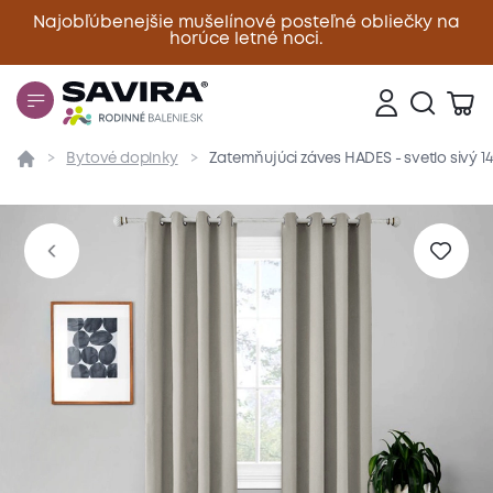
Najobľúbenejšie mušelínové posteľné obliečky na
horúce letné noci.
Zavrieť
Bytové doplnky
Zatemňujúci záves HADES - svetlo sivý 1
Prehľad
Parametre
Popis produktu
Materiál