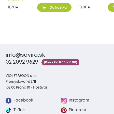
11,30
10,00
€
€
Do košíka
info@savira.sk
02 2092 9629
(Pon - Pia 8:00 - 16:00)
VIOLET MOON s.r.o.
Průmyslová 1472/11
102 00 Praha 10 - Hostivař
Facebook
Instagram
TikTok
Pinterest