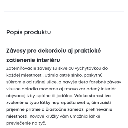
Popis produktu
Závesy pre dekoráciu aj praktické
zatienenie interiéru
Zatemňovacie závesy sú skvelou vychytávkou do
každej miestnosti. Utlmia ostré slnko, poskytnú
súkromie od rušnej ulice, a navyše tieto farebné závesy
vkusne doladia moderne aj tmavo zariadený interiér
obývacej izby, spálne či jedálne.
Vďaka starostlivo
zvolenému typu látky neprepúšťa svetlo, čím zaistí
príjemné prítmie a čiastočne zamedzí prehrievaniu
miestnosti.
Kovové krúžky vám umožnia ľahké
prevlečenie na tyč.