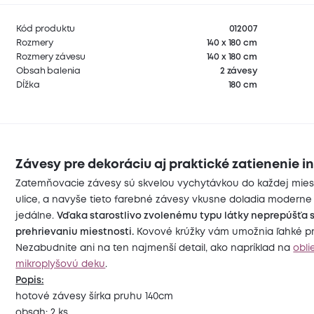
Kód produktu
012007
Rozmery
140 x 180 cm
Rozmery závesu
140 x 180 cm
Obsah balenia
2 závesy
Dĺžka
180 cm
Závesy pre dekoráciu aj praktické zatienenie in
Zatemňovacie závesy sú skvelou vychytávkou do každej miestn
ulice, a navyše tieto farebné závesy vkusne doladia moderne a
jedálne.
Vďaka starostlivo zvolenému typu látky neprepúšťa sv
prehrievaniu miestnosti.
Kovové krúžky vám umožnia ľahké pr
Nezabudnite ani na ten najmenší detail, ako napríklad na
obli
mikroplyšovú deku
.
Popis:
hotové závesy šírka pruhu 140cm
obsah: 2 ks