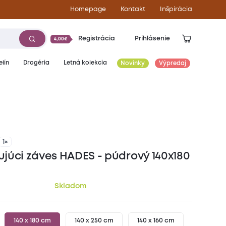
Homepage
Kontakt
Inšpirácia
Registrácia
Prihlásenie
4,00€
lín
Drogéria
Letná kolekcia
Novinky
Výpredaj
34,00
€
1×
júci záves HADES - púdrový 140x180
Skladom
140 x 180 cm
140 x 250 cm
140 x 160 cm