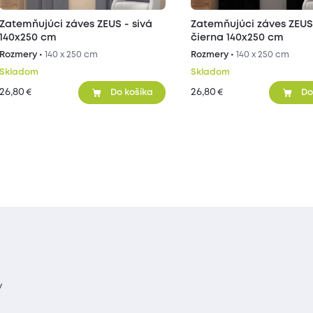
Zatemňujúci záves ZEUS - sivá
Zatemňujúci záves ZEUS
140x250 cm
čierna 140x250 cm
Rozmery •
140 x 250 cm
Rozmery •
140 x 250 cm
Skladom
Skladom
26,80
26,80
€
€
Do košíka
Do
y