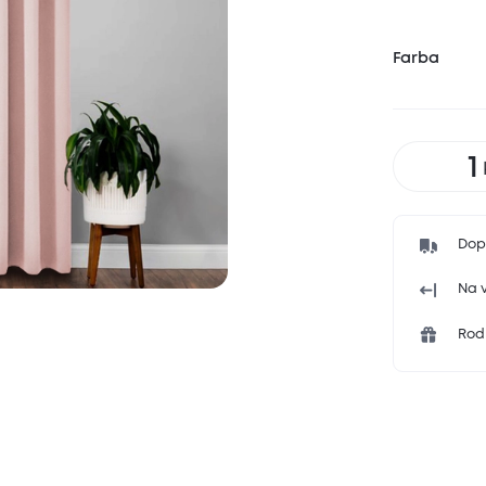
Farba
Dop
Na v
Rodi