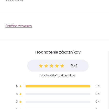
Údržba závesov
Hodnotenie zákazníkov
5 z 5
Hodnotilo 1
zákazníkov
5
1 ×
4
0 ×
3
0 ×