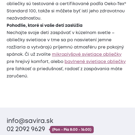
obliečky sú testované a certifikované podľa Oeko-Tex®
Standard 100, takže si môžete byť istí jeho zdravotnou
nezávadnosťou.
Pohodlie, ktoré si vaše deti zaslúžia
Nechajte svoje deti zaspávať v kúzelnom svetle –
obliečky svietiace v tme sa po nasvietení jemne
rozžiaria a vytvárajú príjemnú atmosféru pre pokojný
spánok. Či už zvolíte
mikroplyšové svietiace obliečky
pre hrejivý komfort, alebo
bavlnené svietiace obliečky
pre ľahkosť a priedušnosť, radosť z zaspávania máte
zaručenú.
info@savira.sk
02 2092 9629
(Pon - Pia 8:00 - 16:00)