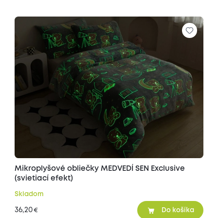
Mikroplyšové obliečky MEDVEDÍ SEN Exclusive
(svietiací efekt)
Skladom
36,20
€
Do košíka