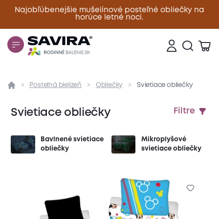
Najobľúbenejšie mušelínové posteľné obliečky na
horúce letné noci.
Zavrieť
Posteľná bielizeň
Obliečky
Svietiace obliečky
Svietiace obliečky
Filtre
Bavlnené svietiace
Mikroplyšové
obliečky
svietiace obliečky