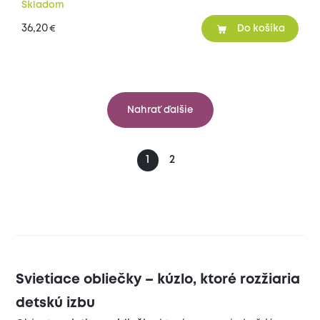
Skladom
36,20
€
Do košíka
Nahrať ďalšie
1
2
Svietiace obliečky – kúzlo, ktoré rozžiaria
detskú izbu