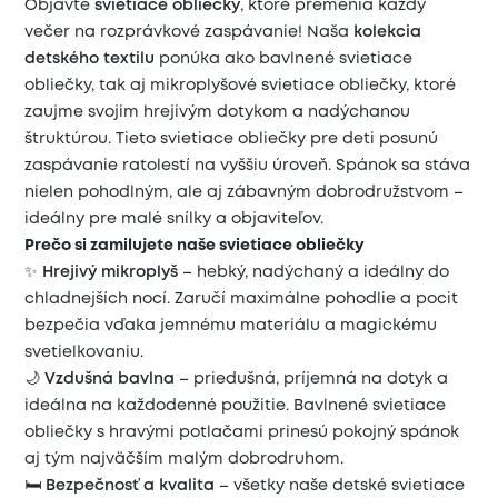
Objavte
svietiace obliečky
, ktoré premenia každý
večer na rozprávkové zaspávanie! Naša
kolekcia
detského textilu
ponúka ako bavlnené svietiace
obliečky, tak aj mikroplyšové svietiace obliečky, ktoré
zaujme svojim hrejivým dotykom a nadýchanou
štruktúrou. Tieto svietiace obliečky pre deti posunú
zaspávanie ratolestí na vyššiu úroveň. Spánok sa stáva
nielen pohodlným, ale aj zábavným dobrodružstvom –
ideálny pre malé snílky a objaviteľov.
Prečo si zamilujete naše svietiace obliečky
✨
Hrejivý mikroplyš
– hebký, nadýchaný a ideálny do
chladnejších nocí. Zaručí maximálne pohodlie a pocit
bezpečia vďaka jemnému materiálu a magickému
svetielkovaniu.
🌙
Vzdušná bavlna
– priedušná, príjemná na dotyk a
ideálna na každodenné použitie. Bavlnené svietiace
obliečky s hravými potlačami prinesú pokojný spánok
aj tým najväčším malým dobrodruhom.
🛏️
Bezpečnosť a kvalita
– všetky naše detské svietiace