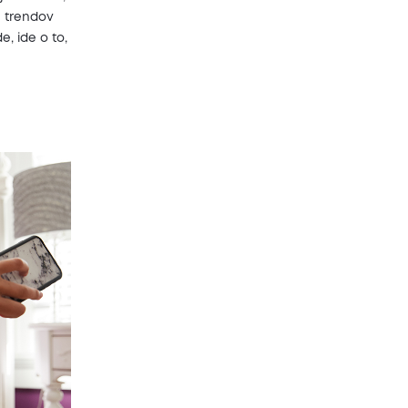
h trendov
e, ide o to,