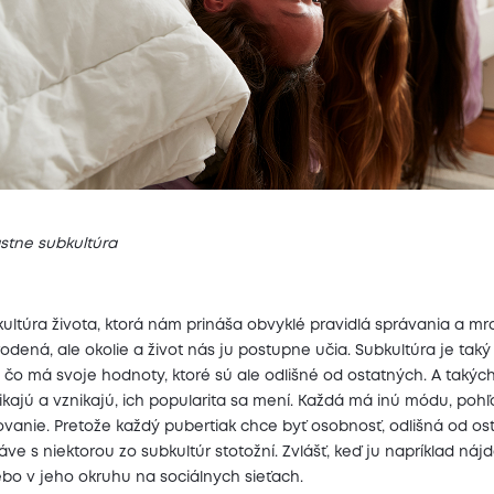
astne subkultúra
ultúra života, ktorá nám prináša obvyklé pravidlá správania a mr
vrodená, ale okolie a život nás ju postupne učia. Subkultúra je taký
ýl, čo má svoje hodnoty, ktoré sú ale odlišné od ostatných. A takýc
nikajú a vznikajú, ich popularita sa mení. Každá má inú módu, poh
ovanie. Pretože každý pubertiak chce byť osobnosť, odlišná od os
áve s niektorou zo subkultúr stotožní. Zvlášť, keď ju napríklad nájd
ebo v jeho okruhu na sociálnych sieťach.