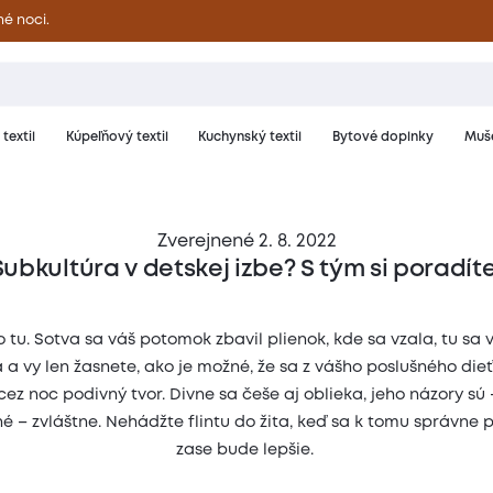
né noci.
textil
Kúpeľňový textil
Kuchynský textil
Bytové doplnky
Muše
Zverejnené 2. 8. 2022
Subkultúra v detskej izbe? S tým si poradíte
o tu. Sotva sa váš potomok zbavil plienok, kde sa vzala, tu sa v
 a vy len žasnete, ako je možné, že sa z vášho poslušného dieť
ez noc podivný tvor. Divne sa češe aj oblieka, jeho názory sú
 – zvláštne. Nehádžte flintu do žita, keď sa k tomu správne p
zase bude lepšie.