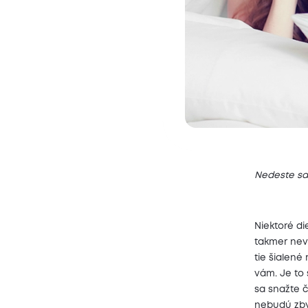
Nedeste sa,
Niektoré di
takmer nevi
tie šialené
vám. Je to
sa snažte 
nebudú zbyt