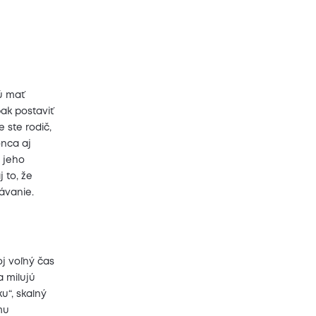
ú mať
ak postaviť
 ste rodič,
nca aj
 jeho
 to, že
ávanie.
oj voľný čas
a milujú
u“, skalný
mu