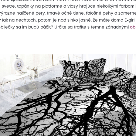
ké svetre, topánky na platforme a vlasy hrajúce niekoľkými farbam
 výrazne nalíčené pery, tmavé očné tiene, falošné pehy a zámern
lak na nechtoch, potom je nad slnko jasné, že máte doma E-girl 
bliečky sa im budú páčiť? Určite sa trafíte s temne záhadnými
ob