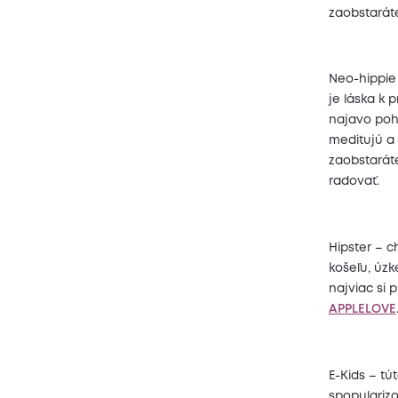
zaobstará
Neo-hippie 
je láska k 
najavo poh
meditujú a 
zaobstará
radovať.
Hipster – c
košeľu, úzk
najviac si 
APPLELOVE
E-Kids – tú
spopularizo