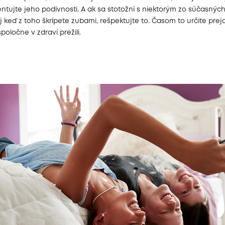
tujte jeho podivnosti. A ak sa stotožní s niektorým zo súčasnýc
aj keď z toho škrípete zubami, rešpektujte to. Časom to určite prejd
poločne v zdraví prežili.