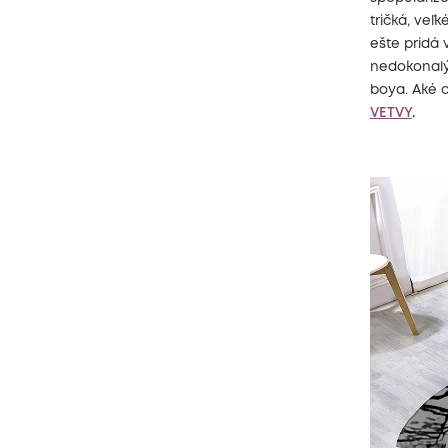
tričká, veľ
ešte pridá
nedokonalý 
boya. Aké o
VETVY
.