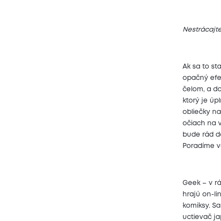
Nestrácajt
Ak sa to st
opačný efek
čelom, a do
ktorý je ú
obliečky na
očiach na v
bude rád d
Poradíme v
Geek – v rá
hrajú on-li
komiksy. Sa
uctievač j