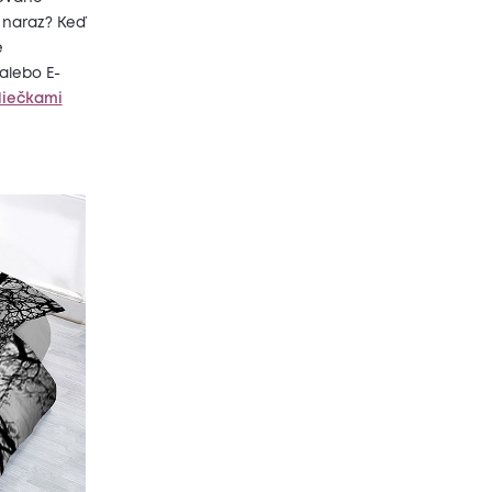
i naraz? Keď
e
alebo E-
liečkami