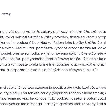
e nervy
ane u vás doma, verte, že zákazy a príkazy nič nezmôžu, skôr bud
t. Pokiaľ nehrozí skutočne vážny problém, skúste sa k tomu naop
konca ho podporiť. Napríklad vzhľadom jeho izbičky. Ukážte, že nie
plne mimo. Keď mu izbu pomôžete vyzdobiť a zaobstaráte mu doko
 posteľ, presne sa hodiace k jeho novému štýlu, určite stúpnete v
yššiu priečku pomyselného rebríka úrovne rodiča. Tým docielite aj
oma a vy môžete oveľa ľahšie (nenápadne) ovplyvňovať jeho spr
ám, ako spoznať niektoré z dnešných populárnych subkultúr.
mci subkultúr sa toto označenie používa pre tých, ktorí všetok sv
ne hry, sledujú na tablete seriály (napríklad Teória veľkého tresku) 
mozrejme najviac tie kultové. Taký poddruh geeka je potom „otak
aponských anime a manga. Šťastným geekom urobíte vtedy, keď 