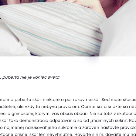
 puberta nie je koniec sveta
eťa má pubertu skôr, niektoré o pár rokov neskôr. Keď máte šťast
diteľne, ale vždy to nebýva pravidlom. Obrňte sa, a snažte sa ne
 reči a grimasami, ktorými vás občas obdarí. Nie sú totiž v skutočn
 skôr taká demonštrácia odpútavania sa od „maminých sukní“. Ro
čo najmenej narušovať jeho súkromie a zároveň nastavte pravidlá
očne prísne, skôr len nevyhnutné. Hovorte s ním, dávajte mu na