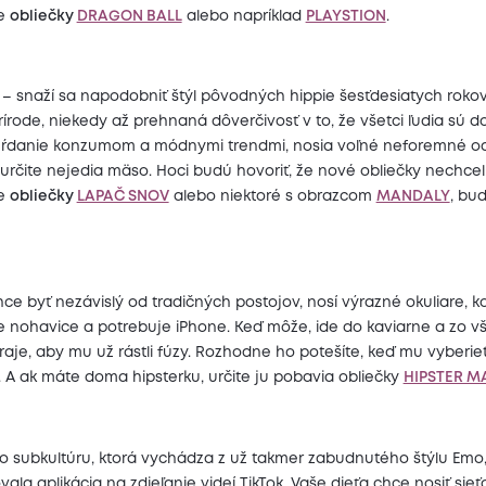
te
obliečky
DRAGON BALL
alebo napríklad
PLAYSTION
.
– snaží sa napodobniť štýl pôvodných hippie šesťdesiatych rokov.
prírode, niekedy až prehnaná dôverčivosť v to, že všetci ľudia sú d
ŕdanie konzumom a módnymi trendmi, nosia voľné neforemné od
určite nejedia mäso. Hoci budú hovoriť, že nové obliečky nechceli
te
obliečky
LAPAČ SNOV
alebo niektoré s obrazcom
MANDALY
, bu
hce byť nezávislý od tradičných postojov, nosí výrazné okuliare, 
e nohavice a potrebuje iPhone. Keď môže, ide do kaviarne a zo v
praje, aby mu už rástli fúzy. Rozhodne ho potešíte, keď mu vyberi
. A ak máte doma hipsterku, určite ju pobavia obliečky
HIPSTER M
to subkultúru, ktorá vychádza z už takmer zabudnutého štýlu Emo
vala aplikácia na zdieľanie videí TikTok. Vaše dieťa chce nosiť sie