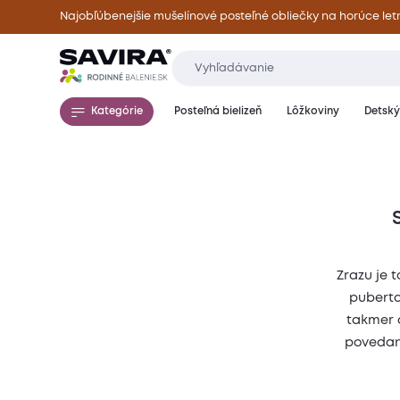
Najobľúbenejšie mušelínové posteľné obliečky na horúce let
Kategórie
Posteľná bielizeň
Lôžkoviny
Detský 
Zrazu je t
puberta
takmer c
povedané