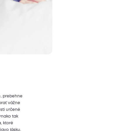
ie, prebehne
brať vážne
osti určené
vnako tak
, ktoré
javo lásku,