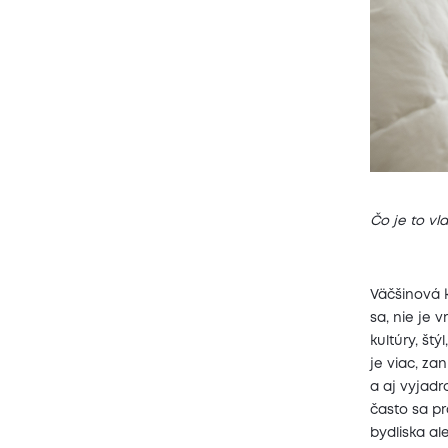
Čo je to vl
Väčšinová k
sa, nie je 
kultúry, št
je viac, za
a aj vyjadr
často sa pr
bydliska al