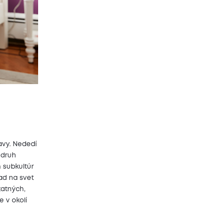
avy. Nededí
 druh
h subkultúr
ľad na svet
tatných,
e v okolí