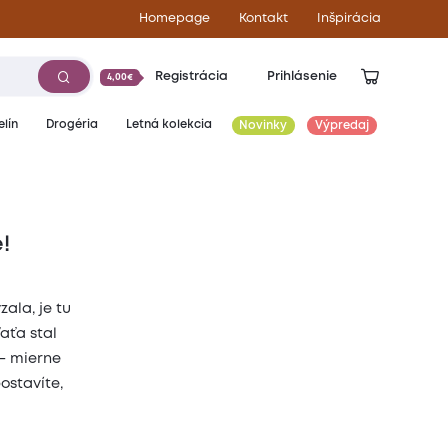
Homepage
Kontakt
Inšpirácia
Registrácia
Prihlásenie
4,00€
lín
Drogéria
Letná kolekcia
Novinky
Výpredaj
!
zala, je tu
aťa stal
 – mierne
ostavíte,