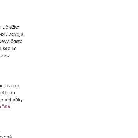
 Dôležitá
obrí. Dávajú
evy, často
, keď im
dú sa
kockovanú
šetkého
ete
obliečky
AČKA
.
,
ťované