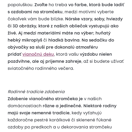
popoluškou.
Zvoľte
ho treba
vo farbe, ktorá bude ladiť
s ozdobami na stromčeku
, medzi motívmi vyberte
čokoľvek vám bude blízke.
Nórske vzory, soby, hviezdy
či 3D obrázky, ktoré z našich obliečok vystupujú ako
živé. Aj medzi materiálmi máte na výber;
huňatý
hebký mikroplyš
či
hladká bavlna
.
Na sedačku do
obývačky sa sluší pre dokonalú atmosféru
pridať
vianočnú deku
, ktorá vašu
výzdobu nielen
pozdvihne, ale aj príjemne zahreje
, až si budete užívať
sviatočného rodinného večera.
Rodinné tradície zdobenia
Zdobenie vianočného stromčeka
je
v našich
domácnostiach
rôzne a jedinečné. Niektoré rodiny
majú svoje nemenné tradície
, kedy vyťahujú
každoročne pestré korálkové či sklenené fúkané
ozdoby po predkoch a u dekorovania stromčeku