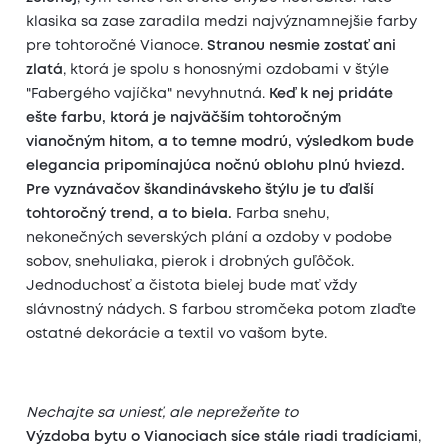
klasika sa zase zaradila medzi najvýznamnejšie farby
pre tohtoročné Vianoce.
Stranou nesmie zostať ani
zlatá
, ktorá je spolu s honosnými ozdobami v štýle
"Fabergého vajíčka" nevyhnutná.
Keď k nej pridáte
ešte farbu, ktorá je najväčším tohtoročným
vianočným hitom, a to temne modrú, výsledkom bude
elegancia pripomínajúca nočnú oblohu plnú hviezd.
Pre vyznávačov škandinávskeho štýlu je tu ďalší
tohtoročný trend, a to biela.
Farba snehu,
nekonečných severských plání a ozdoby v podobe
sobov, snehuliaka, pierok i drobných guľôčok.
Jednoduchosť a čistota bielej bude mať vždy
slávnostný nádych. S farbou stromčeka potom zlaďte
ostatné dekorácie a textil vo vašom byte.
Nechajte sa uniesť, ale neprežeňte to
Výzdoba bytu o Vianociach síce stále riadi tradíciami
,