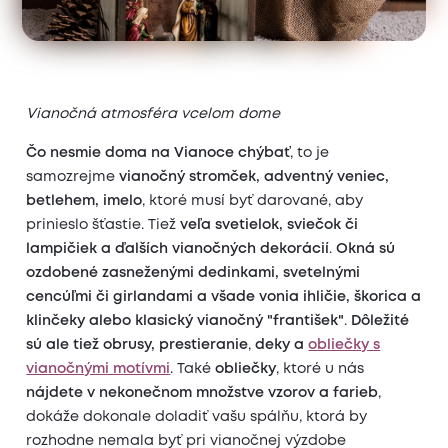
Vianočná atmosféra vcelom dome
Čo nesmie doma na Vianoce chýbať
, to je
samozrejme
vianočný stromček, adventný veniec,
betlehem, imelo
, ktoré musí byť darované, aby
prinieslo šťastie. Tiež
veľa svetielok, sviečok či
lampičiek a ďalších vianočných dekorácií
.
Okná sú
ozdobené zasneženými dedinkami, svetelnými
cencúľmi či girlandami a všade vonia ihličie, škorica a
klinčeky
alebo klasický vianočný "františek"
.
Dôležité
sú ale tiež obrusy, prestieranie
,
deky a
obliečky s
vianočnými motívmi
. Také
obliečky
, ktoré u nás
nájdete v nekonečnom množstve vzorov a farieb
,
dokáže dokonale doladiť vašu spálňu, ktorá by
rozhodne nemala byť pri vianočnej výzdobe