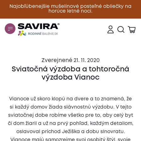
Najobľúbenejšie mušelínové posteľné obliečky na
horúce letné noci.
Zavrieť
Zverejnené 21. 11. 2020
Sviatočná výzdoba a tohtoročná
výzdoba Vianoc
Vianoce už skoro klopú na dvere a to znamená, že
si každý domov žiada slávnostnú výzdobu. V tejto
sviatočnej dobe robíme všetko pre to, aby celý byt
či dom žiaril a už na prvý pohľad, každým detailom,
oslavoval príchod Ježiška a dobu slnovratu.
Vianoce majú samozrejme svoj osobitý štýl, svoje