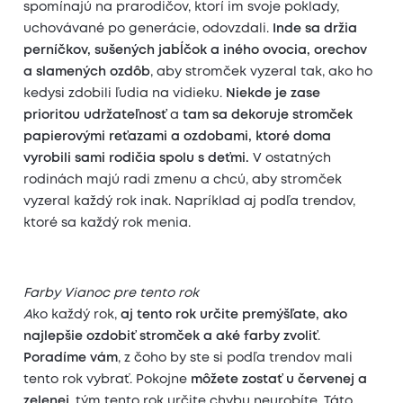
spomínajú na prarodičov, ktorí im svoje poklady,
uchovávané po generácie, odovzdali.
Inde sa držia
perníčkov, sušených jabĺčok a iného ovocia, orechov
a slamených ozdôb
, aby stromček vyzeral tak, ako ho
kedysi zdobili ľudia na vidieku.
Niekde je zase
prioritou udržateľnosť
a
tam sa dekoruje stromček
papierovými reťazami a ozdobami, ktoré doma
vyrobili sami rodičia spolu s deťmi.
V ostatných
rodinách majú radi zmenu a chcú, aby stromček
vyzeral každý rok inak. Napríklad aj podľa trendov,
ktoré sa každý rok menia.
Farby Vianoc pre tento rok
A
ko každý rok,
aj tento rok určite premýšľate, ako
najlepšie ozdobiť stromček a aké farby zvoliť
.
Poradíme vám
, z čoho by ste si podľa trendov mali
tento rok vybrať. Pokojne
môžete zostať u červenej a
zelenej
, tým tento rok určite chybu neurobíte. Táto