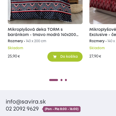
Mikroplyšová deka TORM s
Mikroplyšové
baránkom - tmavo modrá 140x200
Exclusive - č
cm
Rozmery •
140 x 200 cm
Rozmery •
140 
Skladom
Skladom
25,90
27,90
€
€
Do košíka
info@savira.sk
02 2092 9629
(Pon - Pia 8:00 - 16:00)