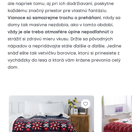
ale napriek tomu, aj pri ich dodržiavaní, poskytne
každému značný priestor pre vlastnú fantáziu.
Vianoce sú samozrejme trochu o preháňaní
, nikdy sa
domy tak masívne nezdobia, ako v tomto období,
vždy je ale treba atmosfére úplne nepodľahnúť
a
strážiť si zdravú mieru vkusu. Držte sa pôvodných
nápadov a nepridávajte stále ďalšie a ďalšie. Jedine
snáď ešte tak vetvičku borovice, ktorú si prinesiete z
vychádzky do lesa a ktorá vám krásne prevonia celý
dom.