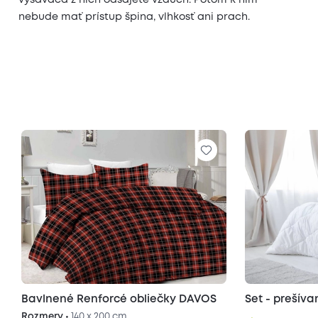
vysávača z nich odsajete vzduch. Potom k nim
nebude mať prístup špina, vlhkosť ani prach.
Bavlnené Renforcé obliečky DAVOS
Set - prešív
Rozmery •
140 x 200 cm