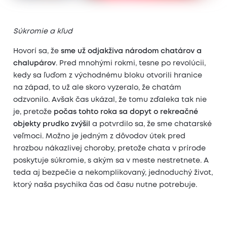
Súkromie a kľud
Hovorí sa, že
sme už odjakživa národom chatárov a
chalupárov
. Pred mnohými rokmi, tesne po revolúcii,
kedy sa ľuďom z východnému bloku otvorili hranice
na západ, to už ale skoro vyzeralo, že chatám
odzvonilo. Avšak čas ukázal, že tomu zďaleka tak nie
je, pretože
počas tohto roka sa dopyt o rekreačné
objekty prudko zvýšil
a potvrdilo sa, že sme chatarské
veľmoci. Možno je jedným z dôvodov útek pred
hrozbou nákazlivej choroby, pretože chata v prírode
poskytuje súkromie, s akým sa v meste nestretnete. A
teda aj bezpečie a nekomplikovaný, jednoduchý život,
ktorý naša psychika čas od času nutne potrebuje.