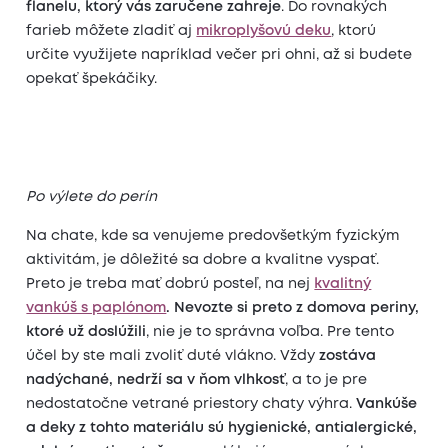
flanelu, ktorý vás zaručene zahreje
. Do rovnakých
farieb môžete zladiť aj
mikroplyšovú deku
, ktorú
určite využijete napríklad večer pri ohni, až si budete
opekať špekáčiky.
Po výlete do perín
Na chate, kde sa venujeme predovšetkým fyzickým
aktivitám, je dôležité sa dobre a kvalitne vyspať.
Preto je treba mať dobrú posteľ, na nej
kvalitný
vankúš s paplónom
.
Nevozte si preto z domova periny,
ktoré už doslúžili
, nie je to správna voľba. Pre tento
účel by ste mali zvoliť duté vlákno. Vždy
zostáva
nadýchané, nedrží sa v ňom vlhkosť
, a to je pre
nedostatočne vetrané priestory chaty výhra.
Vankúše
a deky z tohto materiálu sú hygienické, antialergické,