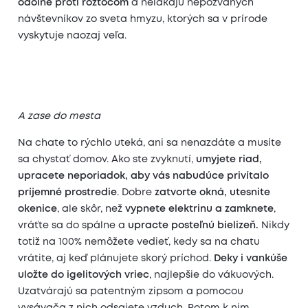
odolné proti roztočom
a nelákajú nepozvaných
návštevníkov zo sveta hmyzu, ktorých sa v prírode
vyskytuje naozaj veľa.
A zase do mesta
Na chate to rýchlo uteká, ani sa nenazdáte a musíte
sa chystať domov. Ako ste zvyknutí,
umyjete riad,
upracete neporiadok, aby vás nabudúce privítalo
príjemné prostredie
. Dobre
zatvorte okná, utesnite
okenice
, ale skôr, než
vypnete elektrinu a zamknete
,
vráťte sa do spálne a
upracte posteľnú bielizeň.
Nikdy
totiž na 100% nemôžete vedieť, kedy sa na chatu
vrátite, aj keď plánujete skorý príchod.
Deky i vankúše
uložte do igelitových vriec
, najlepšie do vákuových.
Uzatvárajú sa patentným zipsom a pomocou