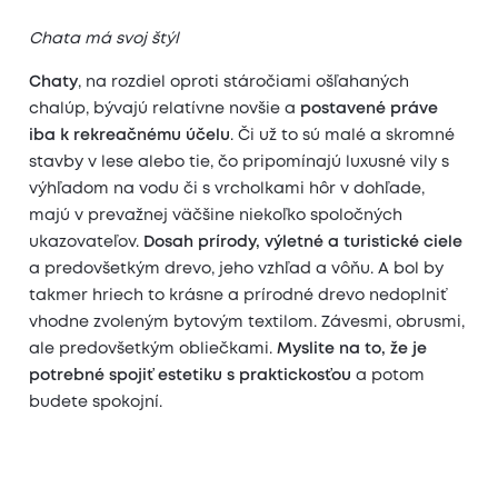
Chata má svoj štýl
Chaty
, na rozdiel oproti stáročiami ošľahaných
chalúp, bývajú relatívne novšie a
postavené práve
iba k rekreačnému účelu
. Či už to sú malé a skromné
stavby v lese alebo tie, čo pripomínajú luxusné vily s
výhľadom na vodu či s vrcholkami hôr v dohľade,
majú v prevažnej väčšine niekoľko spoločných
ukazovateľov.
Dosah prírody, výletné a turistické ciele
a predovšetkým drevo, jeho vzhľad a vôňu. A bol by
takmer hriech to krásne a prírodné drevo nedoplniť
vhodne zvoleným bytovým textilom. Závesmi, obrusmi,
ale predovšetkým obliečkami.
Myslite na to, že je
potrebné spojiť estetiku s praktickosťou
a potom
budete spokojní.