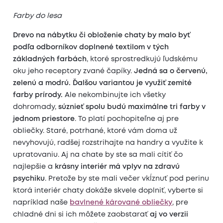
Farby do lesa
Drevo na nábytku či obloženie chaty by malo byť
podľa odborníkov doplnené textilom v tých
základných farbách
, ktoré sprostredkujú ľudskému
oku jeho receptory zvané čapíky.
Jedná sa o červenú,
zelenú a modrú. Ďalšou variantou je využiť zemité
farby prírody.
Ale nekombinujte ich všetky
dohromady,
súznieť spolu budú maximálne tri farby v
jednom priestore
. To platí pochopiteľne aj pre
obliečky. Staré, potrhané, ktoré vám doma už
nevyhovujú, radšej rozstrihajte na handry a využite k
upratovaniu. Aj na chate by ste sa mali cítiť čo
najlepšie a
krásny interiér má vplyv na zdravú
psychiku
. Pretože by ste mali večer vkĺznuť pod perinu
ktorá interiér chaty dokáže skvele doplniť, vyberte si
napríklad naše
bavlnené kárované obliečky
, pre
chladné dni si ich môžete zaobstarať
aj vo verzii