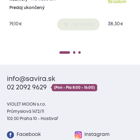
Skladom
Predaj ukončený
19,10
38,30
€
€
Do košíka
info@savira.sk
02 2092 9629
(Pon - Pia 8:00 - 16:00)
VIOLET MOON s.r.o.
Průmyslová 1472/11
102 00 Praha 10 - Hostivař
Facebook
Instagram