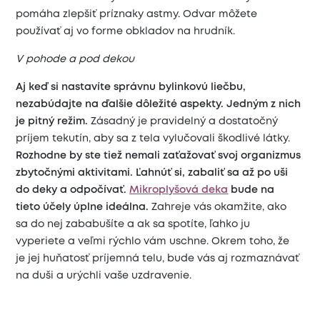
pomáha zlepšiť príznaky astmy. Odvar môžete
používať aj vo forme obkladov na hrudník.
V pohode a pod dekou
Aj keď si nastavíte správnu bylinkovú liečbu,
nezabúdajte na ďalšie dôležité aspekty. Jedným z nich
je pitný režim.
Zásadný je pravidelný a dostatočný
príjem tekutín, aby sa z tela vylučovali škodlivé látky.
Rozhodne by ste tiež nemali zaťažovať svoj organizmus
zbytočnými aktivitami. Ľahnúť si, zabaliť sa až po uši
do deky a odpočívať.
Mikroplyšová deka
bude na
tieto účely úplne ideálna.
Zahreje vás okamžite, ako
sa do nej zababušíte a ak sa spotíte, ľahko ju
vyperiete a veľmi rýchlo vám uschne. Okrem toho, že
je jej huňatosť príjemná telu, bude vás aj rozmaznávať
na duši a urýchli vaše uzdravenie.