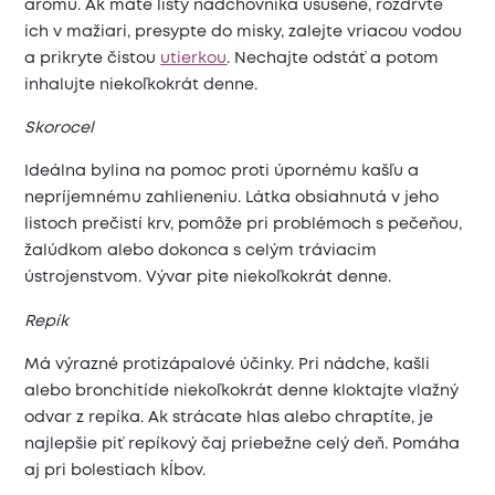
arómu. Ak máte listy nádchovníka usušené, rozdrvte
ich v mažiari, presypte do misky, zalejte vriacou vodou
a prikryte čistou
utierkou
. Nechajte odstáť a potom
inhalujte niekoľkokrát denne.
Skorocel
Ideálna bylina na pomoc proti úpornému kašľu a
nepríjemnému zahlieneniu. Látka obsiahnutá v jeho
listoch prečistí krv, pomôže pri problémoch s pečeňou,
žalúdkom alebo dokonca s celým tráviacim
ústrojenstvom. Vývar pite niekoľkokrát denne.
Repík
Má výrazné protizápalové účinky. Pri nádche, kašli
alebo bronchitíde niekoľkokrát denne kloktajte vlažný
odvar z repíka. Ak strácate hlas alebo chraptíte, je
najlepšie piť repíkový čaj priebežne celý deň. Pomáha
aj pri bolestiach kĺbov.