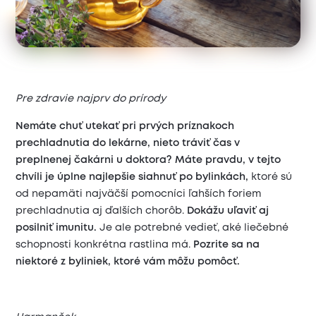
Pre zdravie najprv do prírody
Nemáte chuť utekať pri prvých príznakoch
prechladnutia do lekárne, nieto tráviť čas v
preplnenej čakárni u doktora? Máte pravdu, v tejto
chvíli je úplne najlepšie siahnuť po bylinkách,
ktoré sú
od nepamäti najväčší pomocníci ľahších foriem
prechladnutia aj ďalších chorôb.
Dokážu uľaviť aj
posilniť imunitu.
Je ale potrebné vedieť, aké liečebné
schopnosti konkrétna rastlina má.
Pozrite sa na
niektoré z byliniek, ktoré vám môžu pomôcť.