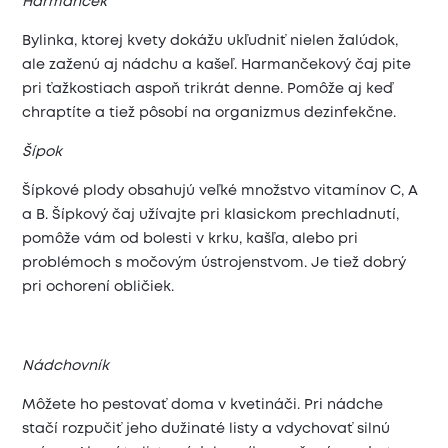
Harmanček
Bylinka, ktorej kvety dokážu ukľudniť nielen žalúdok,
ale zaženú aj nádchu a kašeľ. Harmančekový čaj pite
pri ťažkostiach aspoň trikrát denne. Pomôže aj keď
chraptíte a tiež pôsobí na organizmus dezinfekčne.
Šípok
Šípkové plody obsahujú veľké množstvo vitamínov C, A
a B. Šípkový čaj užívajte pri klasickom prechladnutí,
pomôže vám od bolesti v krku, kašľa, alebo pri
problémoch s močovým ústrojenstvom. Je tiež dobrý
pri ochorení obličiek.
Nádchovník
Môžete ho pestovať doma v kvetináči. Pri nádche
stačí
rozpučiť
jeho dužinaté listy a vdychovať silnú