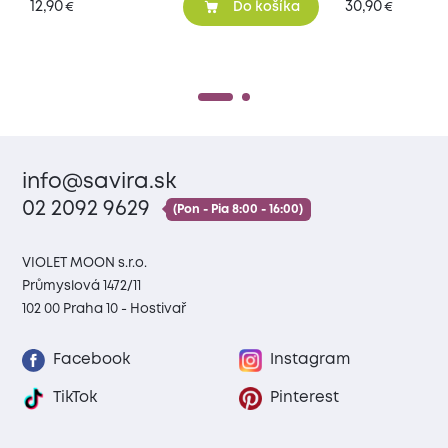
12,90
30,90
€
€
Do košíka
info@savira.sk
02 2092 9629
(Pon - Pia 8:00 - 16:00)
VIOLET MOON s.r.o.
Průmyslová 1472/11
102 00 Praha 10 - Hostivař
Facebook
Instagram
TikTok
Pinterest