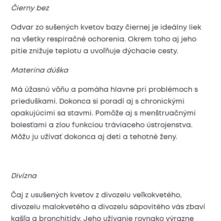
Čierny bez
Odvar zo sušených kvetov bazy čiernej je ideálny liek
na všetky respiračné ochorenia. Okrem toho aj jeho
pitie znižuje teplotu a uvoľňuje dýchacie cesty.
Materina dúška
Má úžasnú vôňu a pomáha hlavne pri problémoch s
prieduškami. Dokonca si poradí aj s chronickými
opakujúcimi sa stavmi. Pomôže aj s menštruačnými
bolesťami a zlou funkciou tráviaceho ústrojenstva.
Môžu ju užívať dokonca aj deti a tehotné ženy.
Divízna
Čaj z usušených kvetov z divozelu veľkokvetého,
divozelu malokvetého a divozelu sápovitého vás zbaví
kašľa a bronchitídy. Jeho užívanie rovnako výrazne