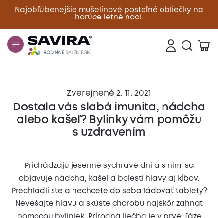
Najobľúbenejšie mušelínové posteľné obliečky na
horúce letné noci.
Zavrieť
Zverejnené 2. 11. 2021
Dostala vás slabá imunita, nádcha
alebo kašeľ? Bylinky vám pomôžu
s uzdravením
Prichádzajú jesenné sychravé dni a s nimi sa
objavuje nádcha, kašeľ a bolesti hlavy aj kĺbov.
Prechladli ste a nechcete do seba ládovať tablety?
Nevešajte hlavu a skúste chorobu najskôr zahnať
pomocou byliniek. Prírodná liečba je v prvej fáze