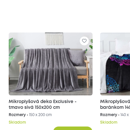
Mikroplyšová deka Exclusive -
Mikroplyšov
tmavo sivá 150x200 cm
baránkom 14
Rozmery •
150 x 200 cm
Rozmery •
140 
Skladom
Skladom