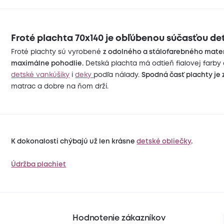
Froté plachta 70x140 je obľúbenou súčasťou det
Froté plachty sú vyrobené
z odolného a stálofarebného mate
maximálne pohodlie.
Detská plachta má odtieň fialovej farby 
detské vankúšiky
i
deky
podľa nálady.
Spodná časť plachty j
matrac a dobre na ňom drží.
K dokonalosti chýbajú už len krásne
detské obliečky
.
Údržba plachiet
Hodnotenie zákazníkov