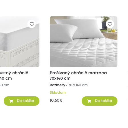
ustný chránič
Prošívaný chránič matraca
140 cm
70x140 cm
140 cm
Rozmery •
70 x 140 cm
Skladom
10,60
€
Do košíka
Do košíka