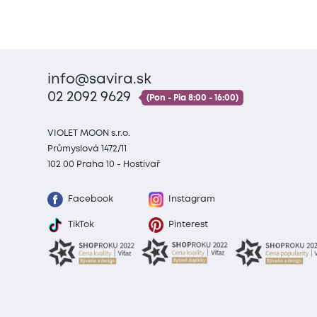
info@savira.sk
02 2092 9629
(Pon - Pia 8:00 - 16:00)
VIOLET MOON s.r.o.
Průmyslová 1472/11
102 00 Praha 10 - Hostivař
Facebook
Instagram
TikTok
Pinterest