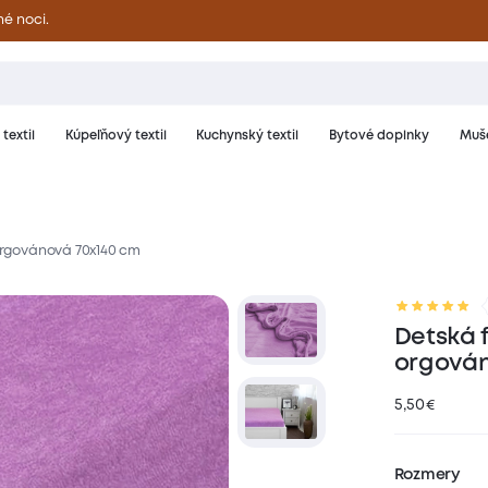
né noci.
textil
Kúpeľňový textil
Kuchynský textil
Bytové doplnky
Muše
 orgovánová 70x140 cm
riál a starostlivosť
Hodnotenie
Detská f
orgován
5,50
€
Rozmery