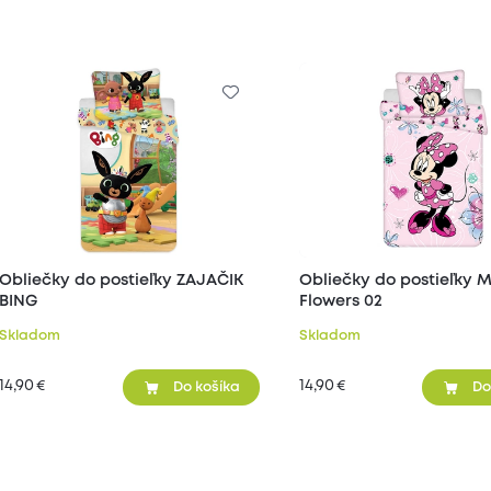
Obliečky do postieľky ZAJAČIK
Obliečky do postieľky M
BING
Flowers 02
Skladom
Skladom
14,90
14,90
€
€
Do košíka
Do