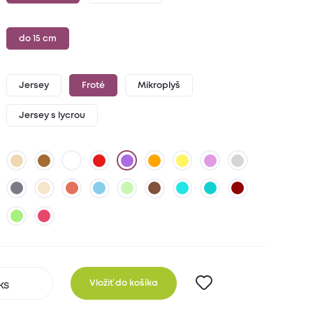
do 15 cm
Jersey
Froté
Mikroplyš
Jersey s lycrou
Vložiť do košíka