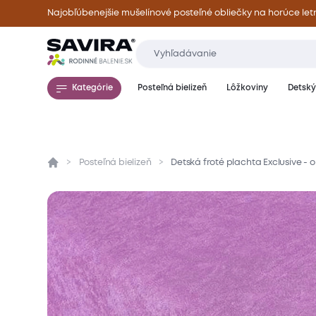
Najobľúbenejšie mušelínové posteľné obliečky na horúce let
Kategórie
Posteľná bielizeň
Lôžkoviny
Detský 
Posteľná bielizeň
Detská froté plachta Exclusive -
Prehľad
Parametre
Popis produktu
Mate