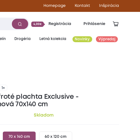
Homepage
Kontakt
Inšpirácia
Registrácia
Prihlásenie
4,00€
lín
Drogéria
Letná kolekcia
Novinky
Výpredaj
5,50
€
1×
roté plachta Exclusive -
ová 70x140 cm
Skladom
70 x 140 cm
60 x 120 cm