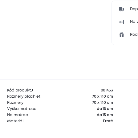
Dop
Na v
Rodi
Kód produktu
001433
Rozmery plachiet
70 x 140 cm
Rozmery
70 x 140 cm
Výška matraca
do 15 cm
Na matrac
do 15 cm
Materiál
Froté