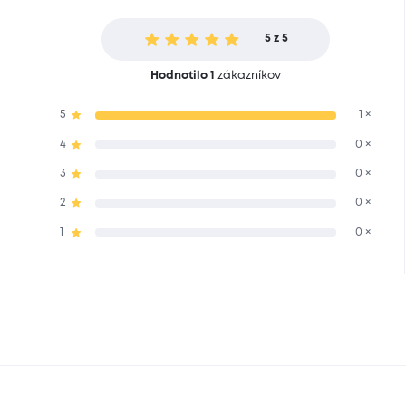
5 z 5
Hodnotilo 1
zákazníkov
5
1 ×
4
0 ×
3
0 ×
2
0 ×
1
0 ×