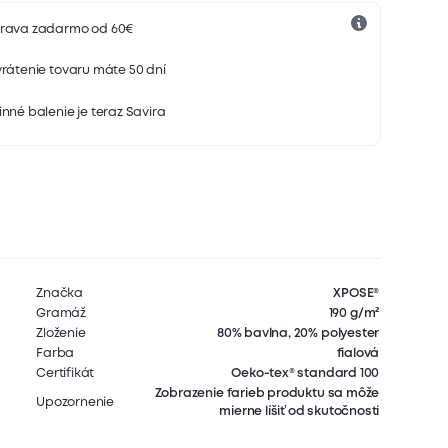
rava zadarmo od 60€
rátenie tovaru máte 50 dní
nné balenie je teraz Savira
Značka
XPOSE®
Gramáž
190 g/m²
Zloženie
80% bavlna, 20% polyester
Farba
fialová
Certifikát
Oeko-tex® standard 100
Zobrazenie farieb produktu sa môže
Upozornenie
mierne líšiť od skutočnosti