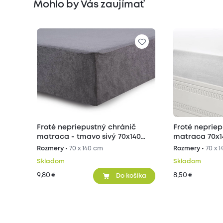
Mohlo by Vás zaujímať
Froté nepriepustný chránič
Froté nepriep
matraca - tmavo sivý 70x140
matraca 70x
cm
Rozmery •
70 x 140 cm
Rozmery •
70 x 
Skladom
Skladom
9,80
8,50
€
€
Do košíka