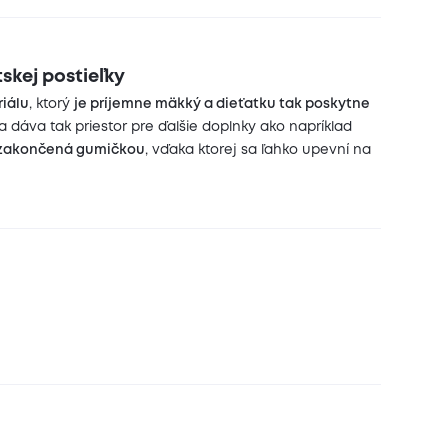
skej postieľky
riálu
, ktorý
je príjemne mäkký a dieťatku tak poskytne
a dáva tak priestor pre ďalšie doplnky ako napríklad
e zakončená gumičkou
, vďaka ktorej sa ľahko upevní na