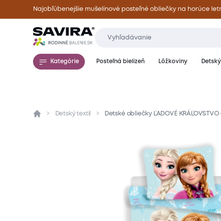
Najobľúbenejšie mušelínové posteľné obliečky na horúce let
Kategórie
Posteľná bielizeň
Lôžkoviny
Detský 
Detský textil
Detské obliečky ĽADOVÉ KRÁĽOVSTVO - 
Prehľad
Parametre
Popis produktu
Mate