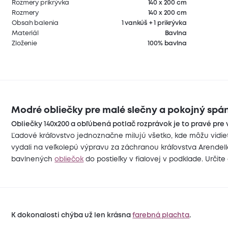
Rozmery prikrývka
140 x 200 cm
Rozmery
140 x 200 cm
Obsah balenia
1 vankúš + 1 prikrývka
Materiál
Bavlna
Zloženie
100% bavlna
Modré obliečky pre malé slečny a pokojný spá
Obliečky 140x200 a obľúbená potlač rozprávok je to pravé pre v
Ľadové kráľovstvo jednoznačne milujú všetko, kde môžu vidieť
vydali na veľkolepú výpravu za záchranou kráľovstva Arendell
bavlnených
obliečok
do postieľky v fialovej v podklade. Určite
K dokonalosti chýba už len krásna
farebná plachta
.