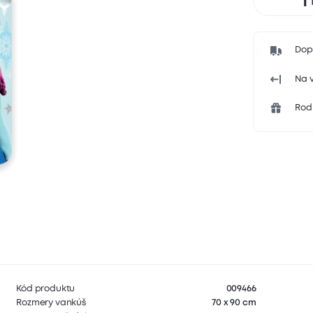
Dop
Na v
Rodi
Kód produktu
009466
Rozmery vankúš
70 x 90 cm