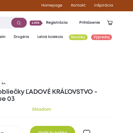
Homepage
Kontakt
Inšpirácia
Registrácia
Prihlásenie
4,00€
lín
Drogéria
Letná kolekcia
Novinky
Výpredaj
25,50
€
4×
obliečky ĽADOVÉ KRÁĽOVSTVO -
ue 03
Skladom
Vložiť do košíka