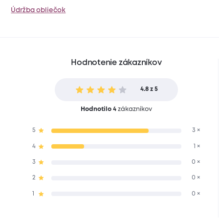
Údržba obliečok
Hodnotenie zákazníkov
4.8 z 5
Hodnotilo 4
zákazníkov
5
3 ×
4
1 ×
3
0 ×
2
0 ×
1
0 ×