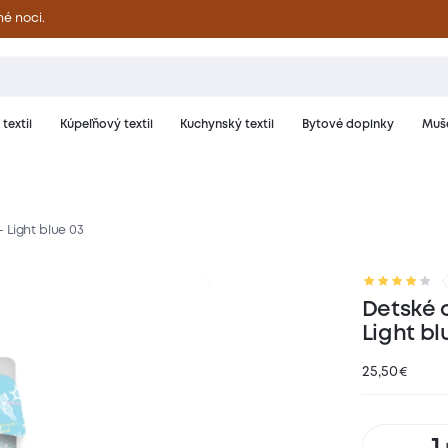
né noci.
textil
Kúpeľňový textil
Kuchynský textil
Bytové doplnky
Muše
Light blue 03
riál a starostlivosť
Hodnotenie
Detské 
Light bl
25,50
€