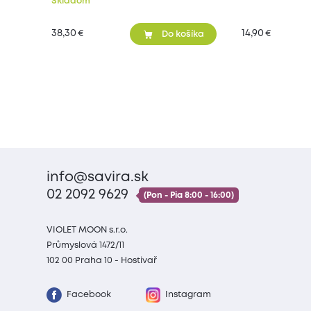
Skladom
38,30
14,90
€
€
Do košíka
info@savira.sk
02 2092 9629
(Pon - Pia 8:00 - 16:00)
VIOLET MOON s.r.o.
Průmyslová 1472/11
102 00 Praha 10 - Hostivař
Facebook
Instagram