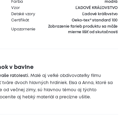
Farba
modrá
Vzor
ĽADOVÉ KRÁĽOVSTVO
Detské vzory
Ľadové kráľovstvo
Certifikát
Oeko-tex® standard 100
Zobrazenie farieb produktu sa môže
Upozornenie
mierne líšiť od skutočnosti
nok v bavlne
aše ratolesti.
Malé aj veľké obdivovateľky filmu
 tváre dvoch hlavných hrdiniek. Elsa a Anna, ktoré sa
e od večnej zimy, sú hlavnou témou aj týchto
 oceníte aj hebký materiál a precízne ušitie.