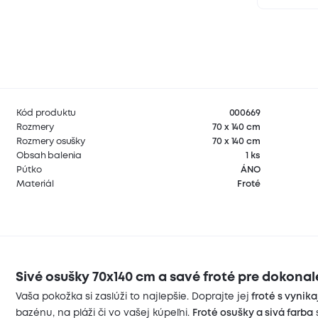
Kód produktu
000669
Rozmery
70 x 140 cm
Rozmery osušky
70 x 140 cm
Obsah balenia
1 ks
Pútko
ÁNO
Materiál
Froté
Sivé osušky 70x140 cm a savé froté pre dokona
Vaša pokožka si zaslúži to najlepšie. Doprajte jej
froté s vynika
bazénu, na pláži či vo vašej kúpeľni.
Froté osušky a sivá farba