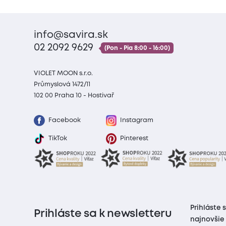
info@savira.sk
02 2092 9629
(Pon - Pia 8:00 - 16:00)
VIOLET MOON s.r.o.
Průmyslová 1472/11
102 00 Praha 10 - Hostivař
Facebook
Instagram
TikTok
Pinterest
Prihláste 
Prihláste sa k newsletteru
najnovšie