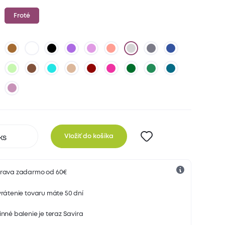
Froté
Vložiť do košíka
rava zadarmo od 60€
rátenie tovaru máte 50 dní
nné balenie je teraz Savira