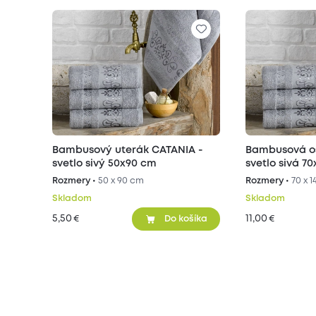
Bambusový uterák CATANIA -
Bambusová o
svetlo sivý 50x90 cm
svetlo sivá 7
Rozmery •
50 x 90 cm
Rozmery •
70 x 
Skladom
Skladom
5,50
11,00
€
€
Do košíka