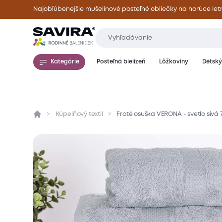
Najobľúbenejšie mušelínové posteľné obliečky na horúce let
Kategórie
Posteľná bielizeň
Lôžkoviny
Detský 
Kúpeľňový textil
Froté osuška VERONA - svetlo sivá 
Prehľad
Parametre
Popis produktu
Mate