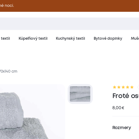
né noci.
textil
Kúpeľňový textil
Kuchynský textil
Bytové doplnky
Muše
70x140 cm
riál a starostlivosť
Hodnotenie
Froté o
8,00
€
Rozmery