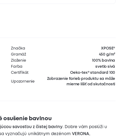
Značka
XPOSE®
Gramáž
450 g/m²
Zloženie
100% bavlna
Farba
svetlo sivá
Certifikát
Oeko-tex® standard 100
Zobrazenie farieb produktu sa môže
Upozornenie
mierne líšiť od skutočnosti
lé osušenie bavlnou
júcou savosťou z čistej bavlny
. Dobre vám poslúži u
sa vyznačujú unikátnym dezénom
VERONA
,