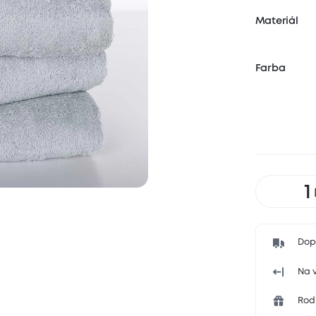
Materiál
Farba
Dop
Na v
Rodi