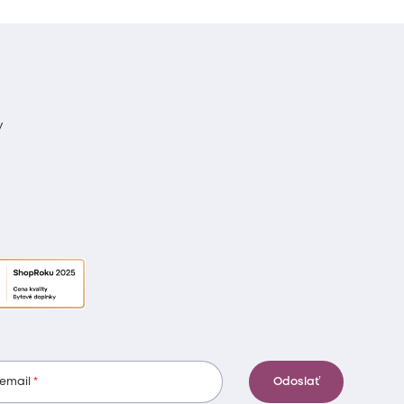
y
 email
Odoslať