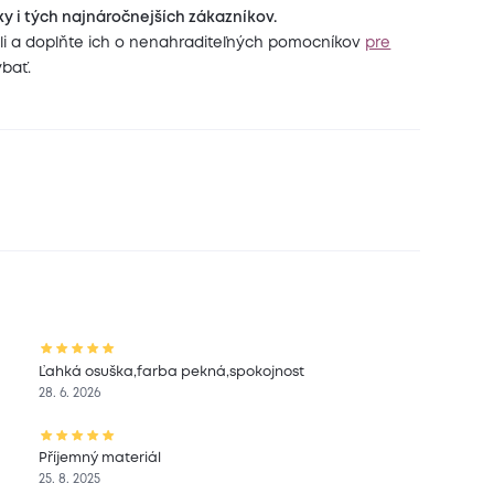
y i tých najnáročnejších zákazníkov.
žili a doplňte ich o nenahraditeľných pomocníkov
pre
ýbať.
Ľahká osuška,farba pekná,spokojnost
28. 6. 2026
Příjemný materiál
25. 8. 2025