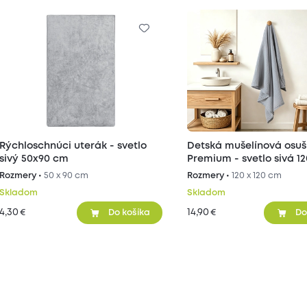
Rýchloschnúci uterák - svetlo
Detská mušelínová osu
sivý 50x90 cm
Premium - svetlo sivá 1
cm
Rozmery •
50 x 90 cm
Rozmery •
120 x 120 cm
Skladom
Skladom
4,30
14,90
€
€
Do košíka
Do