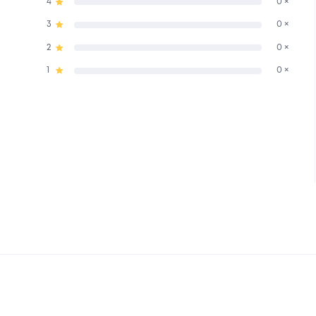
4
0 ×
3
0 ×
2
0 ×
1
0 ×