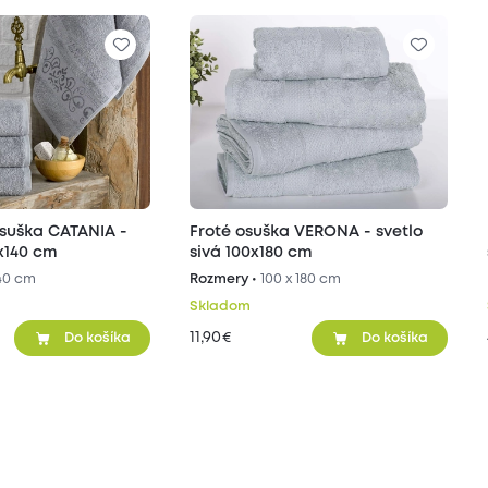
suška CATANIA -
Froté osuška VERONA - svetlo
0x140 cm
sivá 100x180 cm
140 cm
Rozmery •
100 x 180 cm
Skladom
11,90
€
Do košíka
Do košíka