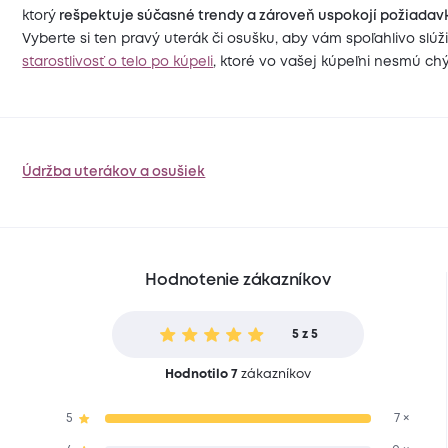
ktorý
rešpektuje súčasné trendy a zároveň uspokojí požiadavk
Vyberte si ten pravý uterák či osušku, aby vám spoľahlivo slú
starostlivosť o telo po kúpeli
, ktoré vo vašej kúpeľni nesmú ch
Údržba uterákov a osušiek
Hodnotenie zákazníkov
5 z 5
Hodnotilo 7
zákazníkov
5
7 ×