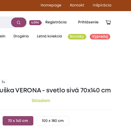
Homepage
Kontakt
Inšpirácia
Registrácia
Prihlásenie
4,00€
lín
Drogéria
Letná kolekcia
Novinky
Výpredaj
8,00
€
7×
suška VERONA - svetlo sivá 70x140 cm
Skladom
70 x 140 cm
100 x 180 cm