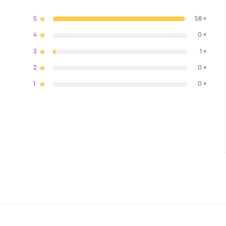
5
58 ×
4
0 ×
3
1 ×
2
0 ×
1
0 ×