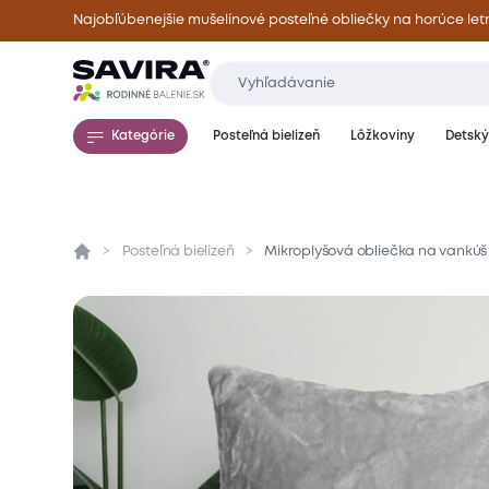
Najobľúbenejšie mušelínové posteľné obliečky na horúce let
Kategórie
Posteľná bielizeň
Lôžkoviny
Detský 
Posteľná bielizeň
Mikroplyšová obliečka na vankúš 
Prehľad
Parametre
Popis produktu
Mate