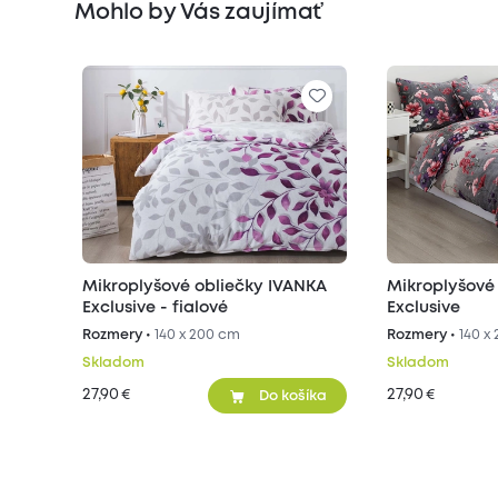
Mohlo by Vás zaujímať
Mikroplyšové obliečky IVANKA
Mikroplyšové
Exclusive - fialové
Exclusive
Rozmery •
140 x 200 cm
Rozmery •
140 x
Skladom
Skladom
27,90
27,90
€
€
Do košíka