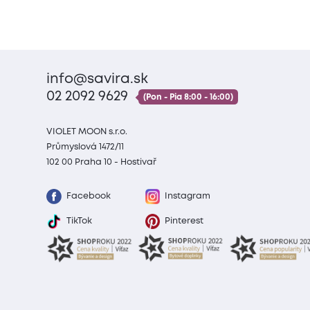
info@savira.sk
02 2092 9629
(Pon - Pia 8:00 - 16:00)
VIOLET MOON s.r.o.
Průmyslová 1472/11
102 00 Praha 10 - Hostivař
Facebook
Instagram
TikTok
Pinterest