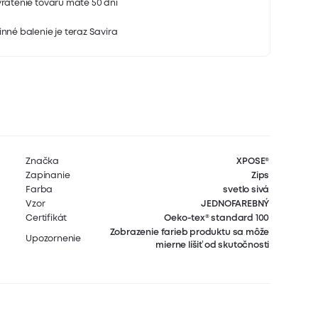
rátenie tovaru máte 50 dní
nné balenie je teraz Savira
Značka
XPOSE®
Zapínanie
Zips
Farba
svetlo sivá
Vzor
JEDNOFAREBNÝ
Certifikát
Oeko-tex® standard 100
Zobrazenie farieb produktu sa môže
Upozornenie
mierne líšiť od skutočnosti