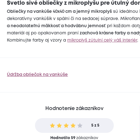
Svetlo sivé obliečky z mikroplyšu pre útulný d
Obliečky na vankúše 40x40 cm a jemný mikroplyš
sú ideálnou 
dekoratívny vankúšik v spálni či na sedacej súprave. Mikrofla
a neodolateľnú mäkkosť a hodvábnu jemnosť
pri každom doty
materiál aj po opakovanom praní
zachová krásne farby a na
Kombinujte farby aj vzory a
mikroplyš zútulní celý váš interiér
.
Údržba obliečok na vankúše
Hodnotenie zákazníkov
5 z 5
Hodnotilo 59
zákazníkov