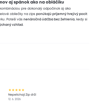
omov aj spánok ako na obláčiku
kombináciou pre dokonalý odpočinok aj ako
nelové obliečky na zips
ponúkajú príjemný hrejivý pocit
ku. Poteší vás
nenáročná údržba bez žehlenia
, kedy si
dýchaný vzhľad
.
Nepelichají Zip drží
12. 6. 2026