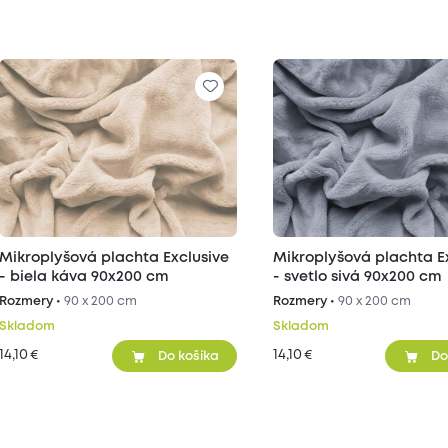
Mikroplyšová plachta Exclusive
Mikroplyšová plachta E
- biela káva 90x200 cm
- svetlo sivá 90x200 cm
Rozmery •
90 x 200 cm
Rozmery •
90 x 200 cm
Skladom
Skladom
14,10
14,10
€
€
Do košíka
Do