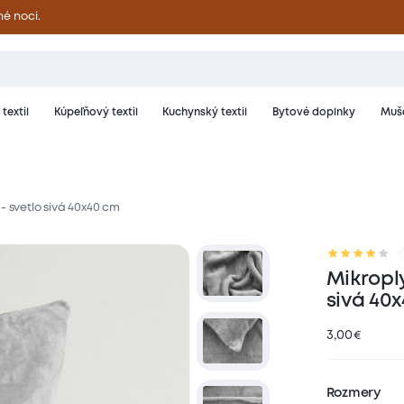
né noci.
textil
Kúpeľňový textil
Kuchynský textil
Bytové doplnky
Muše
- svetlo sivá 40x40 cm
riál a starostlivosť
Hodnotenie
Mikropl
sivá 40
3,00
€
Rozmery