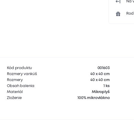
Na v
Rodi
Kód produktu
001603
Rozmery vankúš
40 x 40 cm
Rozmery
40 x 40 cm
Obsah balenia
1 ks
Materiál
Mikroplyš
Zloženie
100% mikrovlákno