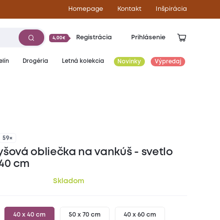
Homepage
Kontakt
Inšpirácia
Registrácia
Prihlásenie
4,00€
lín
Drogéria
Letná kolekcia
Novinky
Výpredaj
3,00
€
59×
yšová obliečka na vankúš - svetlo
x40 cm
Skladom
40 x 40 cm
50 x 70 cm
40 x 60 cm