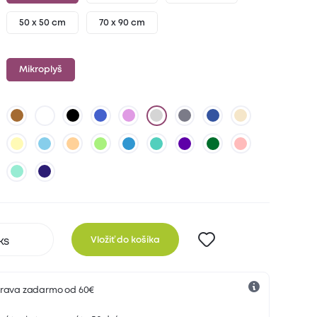
50 x 50 cm
70 x 90 cm
Mikroplyš
Vložiť do košíka
rava zadarmo od 60€