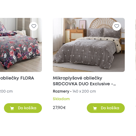
 obliečky FLORA
Mikroplyšové obliečky
SRDCOVKA DUO Exclusive -
sivé/béžové
 200 cm
Rozmery •
140 x 200 cm
Skladom
27,90
€
Do košíka
Do košíka