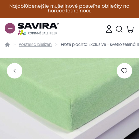
Najobľúbenejšie mušelínové posteľné obliečky na
horúce letné noci.
Zavrieť
Posteľná bielizeň
Froté plachta Exclusive - svetlo zelená 
Prehľad
Parametre
Popis produktu
Materiál