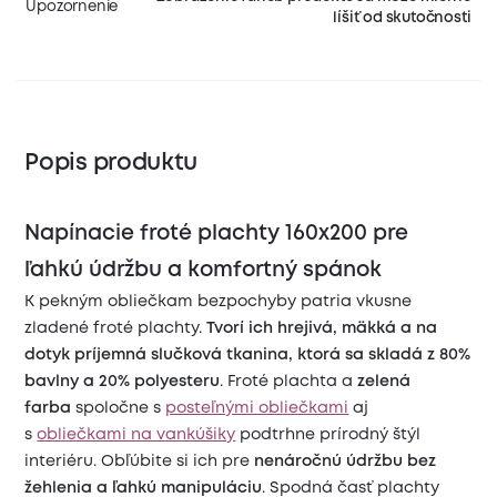
Upozornenie
líšiť od skutočnosti
Popis produktu
Napínacie froté plachty 160x200 pre
ľahkú údržbu a komfortný spánok
K pekným obliečkam bezpochyby patria vkusne
zladené froté plachty.
Tvorí ich hrejivá, mäkká a na
dotyk príjemná slučková tkanina, ktorá sa skladá z 80%
bavlny a 20% polyesteru
. Froté plachta a
zelená
farba
spoločne s
posteľnými obliečkami
aj
s
obliečkami na vankúšiky
podtrhne prírodný štýl
interiéru. Obľúbite si ich pre
nenáročnú údržbu bez
žehlenia a ľahkú manipuláciu
. Spodná časť plachty