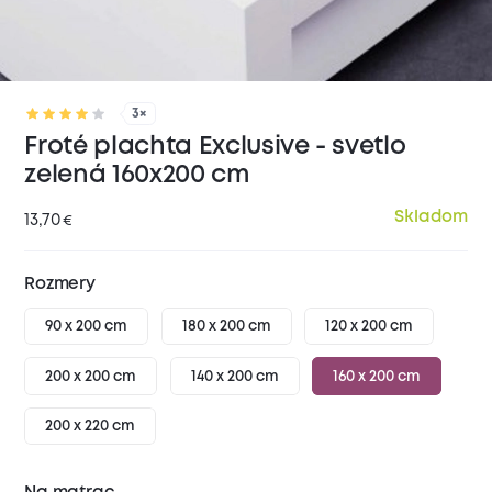
3×
Froté plachta Exclusive - svetlo
zelená 160x200 cm
Skladom
13,70
€
Rozmery
90 x 200 cm
180 x 200 cm
120 x 200 cm
200 x 200 cm
140 x 200 cm
160 x 200 cm
200 x 220 cm