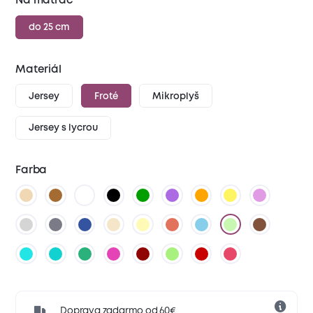
Na matrac
do 25 cm
Materiál
Jersey
Froté
Mikroplyš
Jersey s lycrou
Farba
Doprava zadarmo od 60€