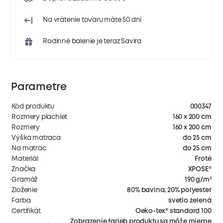
Na vrátenie tovaru máte 50 dní
Rodinné balenie je teraz Savira
Parametre
Kód produktu
000347
Rozmery plachiet
160 x 200 cm
Rozmery
160 x 200 cm
Výška matraca
do 25 cm
Na matrac
do 25 cm
Materiál
Froté
Značka
XPOSE®
Gramáž
190 g/m²
Zloženie
80% bavlna, 20% polyester
Farba
svetlo zelená
Certifikát
Oeko-tex® standard 100
Zobrazenie farieb produktu sa môže mierne