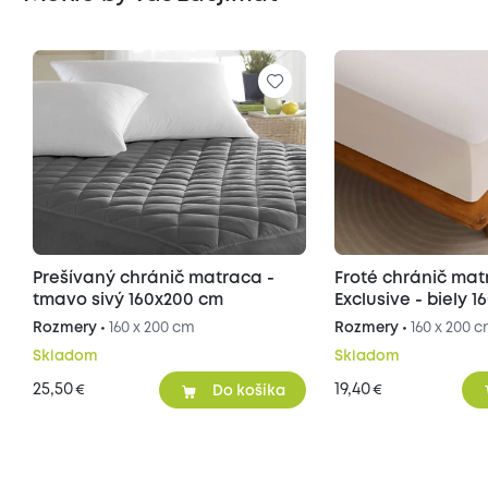
Prešívaný chránič matraca -
Froté chránič ma
tmavo sivý 160x200 cm
Exclusive - biely 
Rozmery •
160 x 200 cm
Rozmery •
160 x 200 
Skladom
Skladom
25,50
19,40
€
€
Do košíka