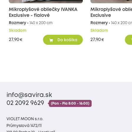
Mikroplyšové obliečky IVANKA
Mikroplyšové obl
Exclusive - fialové
Exclusive
Rozmery •
140 x 200 cm
Rozmery •
140 x 200 
Skladom
Skladom
27,90
27,90
€
€
Do košíka
info@savira.sk
02 2092 9629
(Pon - Pia 8:00 - 16:00)
VIOLET MOON s.r.o.
Průmyslová 1472/11