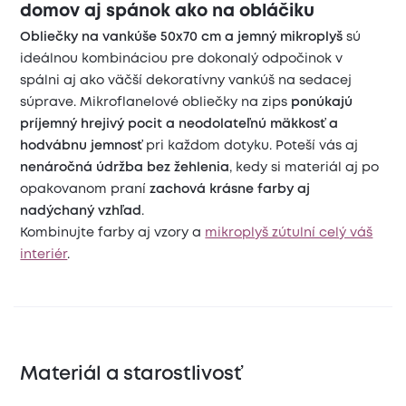
domov aj spánok ako na obláčiku
Obliečky na vankúše 50x70 cm a jemný mikroplyš
sú
ideálnou kombináciou pre dokonalý odpočinok v
spálni aj ako väčší dekoratívny vankúš na sedacej
súprave. Mikroflanelové obliečky na zips
ponúkajú
príjemný hrejivý pocit a neodolateľnú mäkkosť a
hodvábnu jemnosť
pri každom dotyku. Poteší vás aj
nenáročná údržba bez žehlenia
, kedy si materiál aj po
opakovanom praní
zachová krásne farby aj
nadýchaný vzhľad
.
Kombinujte farby aj vzory a
mikroplyš zútulní celý váš
interiér
.
Materiál a starostlivosť