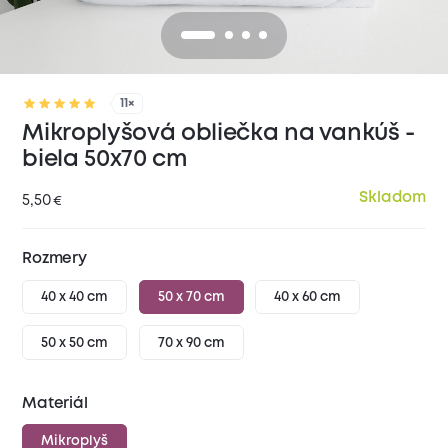
11×
Mikroplyšová obliečka na vankúš -
biela 50x70 cm
Skladom
5,50
€
Rozmery
40 x 40 cm
50 x 70 cm
40 x 60 cm
50 x 50 cm
70 x 90 cm
Materiál
Mikroplyš