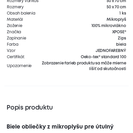
Rozmery vankúš
50 x 70 cm
Rozmery
50 x 70 cm
Obsah balenia
1 ks
Materiál
Mikroplyš
Zloženie
100% mikrovlákno
Značka
XPOSE®
Zapínanie
Zips
Farba
biela
Vzor
JEDNOFAREBNÝ
Certifikát
Oeko-tex® standard 100
Zobrazenie farieb produktu sa môže mierne
Upozornenie
líšiť od skutočnosti
Popis produktu
Biele obliečky z mikroplyšu pre útulný