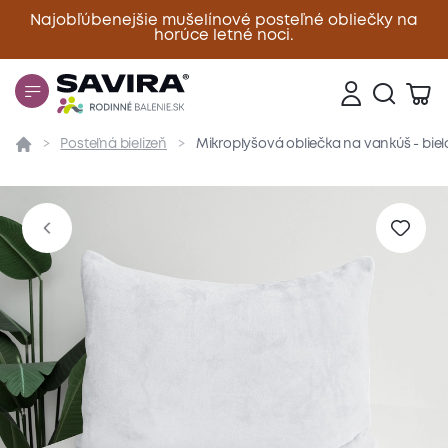
Najobľúbenejšie mušelínové posteľné obliečky na
horúce letné noci.
Zavrieť
Posteľná bielizeň
Mikroplyšová obliečka na vankúš - bie
Prehľad
Parametre
Popis produktu
Materiál