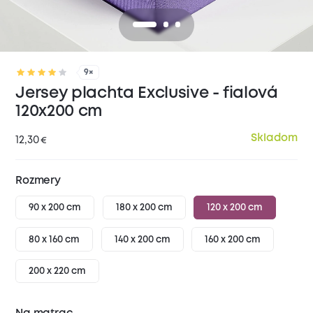
9×
Jersey plachta Exclusive - fialová
120x200 cm
Skladom
12,30
€
Rozmery
90 x 200 cm
180 x 200 cm
120 x 200 cm
80 x 160 cm
140 x 200 cm
160 x 200 cm
200 x 220 cm