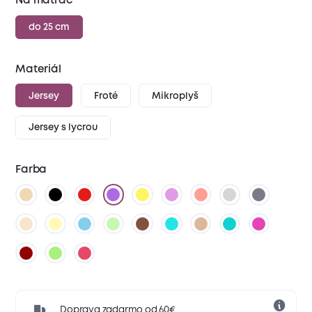
Na matrac
do 25 cm
Materiál
Jersey
Froté
Mikroplyš
Jersey s lycrou
Farba
Doprava zadarmo od 60€