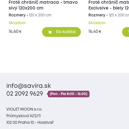
Froté chránič matraca - tmavo
Froté chránič ma
sivý 120x200 cm
Exclusive - biely 
Rozmery •
120 x 200 cm
Rozmery •
120 x 200 
Skladom
Skladom
16,60
16,40
€
€
Do košíka
info@savira.sk
02 2092 9629
(Pon - Pia 8:00 - 16:00)
VIOLET MOON s.r.o.
Průmyslová 1472/11
102 00 Praha 10 - Hostivař