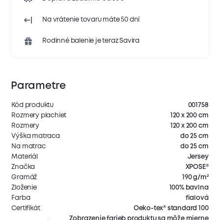
Na vrátenie tovaru máte 50 dní
Rodinné balenie je teraz Savira
Parametre
Kód produktu
001758
Rozmery plachiet
120 x 200 cm
Rozmery
120 x 200 cm
Výška matraca
do 25 cm
Na matrac
do 25 cm
Materiál
Jersey
Značka
XPOSE®
Gramáž
190 g/m²
Zloženie
100% bavlna
Farba
fialová
Certifikát
Oeko-tex® standard 100
Zobrazenie farieb produktu sa môže mierne