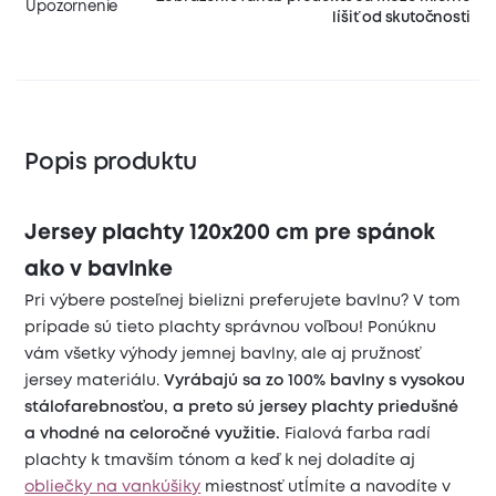
Upozornenie
líšiť od skutočnosti
Popis produktu
Jersey plachty 120x200 cm pre spánok
ako v bavlnke
Pri výbere posteľnej bielizni preferujete bavlnu? V tom
prípade sú tieto plachty správnou voľbou! Ponúknu
vám všetky výhody jemnej bavlny, ale aj pružnosť
jersey materiálu.
Vyrábajú sa zo 100% bavlny s vysokou
stálofarebnosťou, a preto sú jersey plachty priedušné
a vhodné na celoročné využitie.
Fialová farba radí
plachty k tmavším tónom a keď k nej doladíte aj
obliečky na vankúšiky
miestnosť utĺmíte a navodíte v