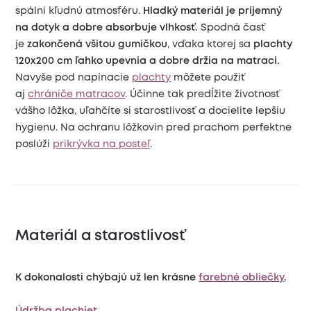
spálni kľudnú atmosféru.
Hladký materiál je príjemný
na dotyk a dobre absorbuje vlhkosť.
Spodná časť
je
zakončená všitou gumičkou
, vďaka ktorej sa
plachty
120x200 cm ľahko upevnia a dobre držia na matraci.
Navyše pod napínacie
plachty
môžete použiť
aj
chrániče matracov
. Účinne tak predĺžite životnosť
vášho lôžka, uľahčíte si starostlivosť a docielite lepšiu
hygienu. Na ochranu lôžkovín pred prachom perfektne
poslúži
prikrývka na posteľ
.
Materiál a starostlivosť
K dokonalosti chýbajú už len krásne
farebné obliečky
.
Údržba plachiet