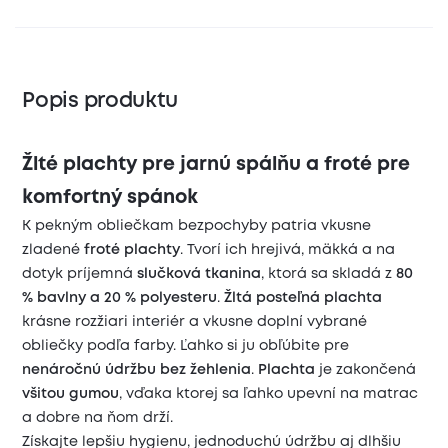
Popis produktu
Žlté plachty pre jarnú spálňu a froté pre
komfortný spánok
K pekným obliečkam bezpochyby patria vkusne
zladené
froté plachty
. Tvorí ich hrejivá, mäkká a na
dotyk príjemná
slučková tkanina
, ktorá sa skladá z
80
% bavlny a 20 % polyesteru
.
Žltá posteľná plachta
krásne rozžiari interiér a vkusne doplní vybrané
obliečky podľa farby. Ľahko si ju obľúbite pre
nenáročnú údržbu bez žehlenia
.
Plachta
je zakončená
všitou gumou
, vďaka ktorej sa ľahko upevní na matrac
a dobre na ňom drží.
Získajte lepšiu hygienu, jednoduchú údržbu aj dlhšiu