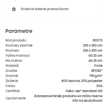
Rodinné balenie je teraz Savira
Parametre
Kód produktu
002173
Rozmery plachiet
200 x 200 cm
Rozmery
200 x 200 cm
Výška matraca
do 25 cm
Na matrac
do 25 cm
Materiál
Froté
Značka
XPOSE®
Gramáž
190 g/m²
Zloženie
80% bavlna, 20% polyester
Farba
žltá
Certifikát
Oeko-tex® standard 100
Zobrazenie farieb produktu sa môže mierne
Upozornenie
líšiť od skutočnosti