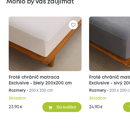
Mohlo by Vás zaujímať
Froté chránič matraca
Froté chránič matraca
Exclusive - biely 200x200 cm
Exclusive - s
Rozmery •
200 x 200 cm
Rozmery •
200 x 200 
Skladom
Skladom
23,90
24,90
€
€
Do košíka