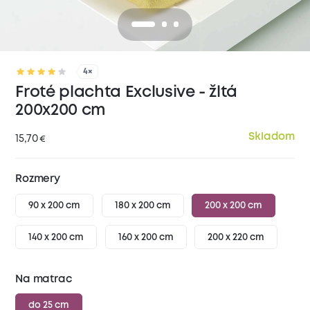
4×
Froté plachta Exclusive - žltá
200x200 cm
Skladom
15,70
€
Rozmery
90 x 200 cm
180 x 200 cm
200 x 200 cm
140 x 200 cm
160 x 200 cm
200 x 220 cm
Na matrac
do 25 cm