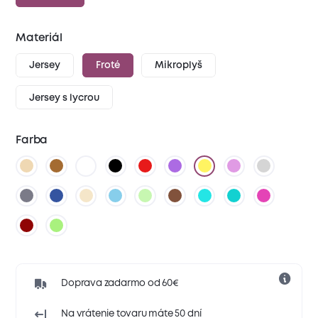
Materiál
Jersey
Froté
Mikroplyš
Jersey s lycrou
Farba
Doprava zadarmo od 60€
Na vrátenie tovaru máte 50 dní