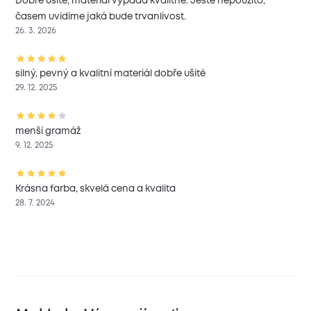
Dobře ušité, materiál vypadá kvalitně. Ještě nepoužito,
časem uvidíme jaká bude trvanlivost.
26. 3. 2026
silný, pevný a kvalitní materiál dobře ušité
29. 12. 2025
menší gramáž
9. 12. 2025
Krásna farba, skvelá cena a kvalita
28. 7. 2024