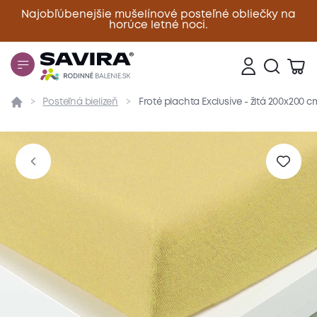
Najobľúbenejšie mušelínové posteľné obliečky na
horúce letné noci.
Zavrieť
Posteľná bielizeň
Froté plachta Exclusive - žltá 200x200 c
Prehľad
Parametre
Popis produktu
Materiál