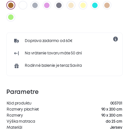
Doprava zadarmo od 60€
Na vrátenie tovaru máte 50 dní
Rodinné balenie je teraz Savira
Parametre
Kód produktu
003701
Rozmery plachiet
90 x 200 cm
Rozmery
90 x 200 cm
Výška matraca
do 25 cm
Materiál
Jersey