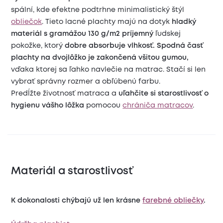
spální, kde efektne podtrhne minimalistický štýl
obliečok
.
Tieto lacné plachty majú na dotyk
hladký
materiál s gramážou 130 g/m2 príjemný
ľudskej
pokožke, ktorý
dobre absorbuje vlhkosť.
Spodná časť
plachty na dvojlôžko
je zakončená všitou gumou,
vďaka ktorej sa ľahko navlečie na matrac.
Stačí si len
vybrať správny rozmer a obľúbenú farbu.
Predĺžte životnosť matraca a
uľahčite si starostlivosť o
hygienu vášho lôžka
pomocou
chrániča matracov
.
Materiál a starostlivosť
K dokonalosti chýbajú už len krásne
farebné obliečky
.