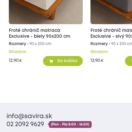
Froté chránič matraca
Froté chránič ma
Exclusive - biely 90x200 cm
Exclusive - sivý 9
Rozmery •
90 x 200 cm
Rozmery •
90 x 200 c
Skladom
Skladom
12,90
13,90
€
€
Do košíka
info@savira.sk
02 2092 9629
(Pon - Pia 8:00 - 16:00)