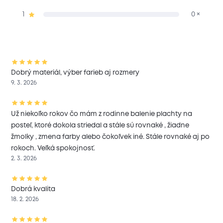
1
0 ×
Dobrý materiál, výber farieb aj rozmery
9. 3. 2026
Už niekoľko rokov čo mám z rodinne balenie plachty na
posteľ, ktoré dokola striedal a stále sú rovnaké , žiadne
žmolky , zmena farby alebo čokoľvek iné. Stále rovnaké aj po
rokoch. Veľká spokojnosť.
2. 3. 2026
Dobrá kvalita
18. 2. 2026