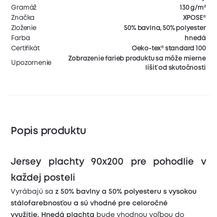
Gramáž
130 g/m²
Značka
XPOSE®
Zloženie
50% bavlna, 50% polyester
Farba
hnedá
Certifikát
Oeko-tex® standard 100
Zobrazenie farieb produktu sa môže mierne
Upozornenie
líšiť od skutočnosti
Popis produktu
Jersey plachty 90x200 pre pohodlie v
každej posteli
Vyrábajú sa
z 50% bavlny a 50% polyesteru s vysokou
stálofarebnosťou a sú vhodné pre celoročné
využitie.
Hnedá plachta
bude vhodnou voľbou do