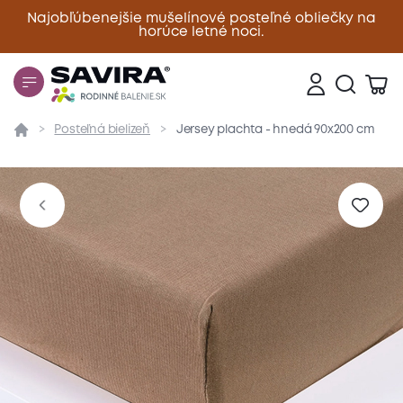
Najobľúbenejšie mušelínové posteľné obliečky na
horúce letné noci.
Zavrieť
Posteľná bielizeň
Jersey plachta - hnedá 90x200 cm
Prehľad
Parametre
Popis produktu
Materiál