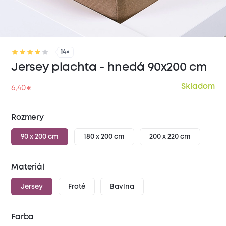
14×
Jersey plachta - hnedá 90x200 cm
Skladom
6,40
€
Rozmery
90 x 200 cm
180 x 200 cm
200 x 220 cm
Materiál
Jersey
Froté
Bavlna
Farba