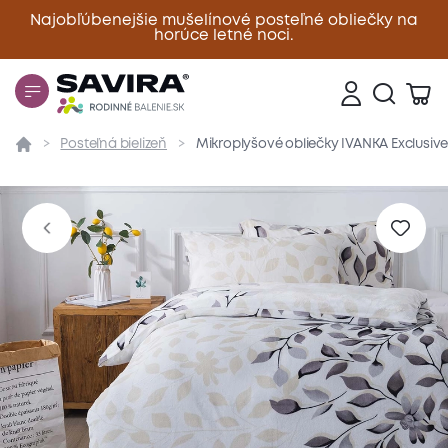
Najobľúbenejšie mušelínové posteľné obliečky na
horúce letné noci.
Zavrieť
Posteľná bielizeň
Mikroplyšové obliečky IVANKA Exclusive 
Prehľad
Parametre
Popis produktu
Materiál