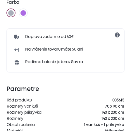
Farba
Doprava zadarmo od 60€
Na vrátenie tovaru máte 50 dní
Rodinné balenie je teraz Savira
Parametre
Kód produktu
005615
Rozmery vankúš
70 x 90 cm
Rozmery prikrývka
140 x 200 cm
Rozmery
140 x 200 cm
Obsah balenia
1 vankúš + 1 prikrývka
Materiál
Mikroplyš