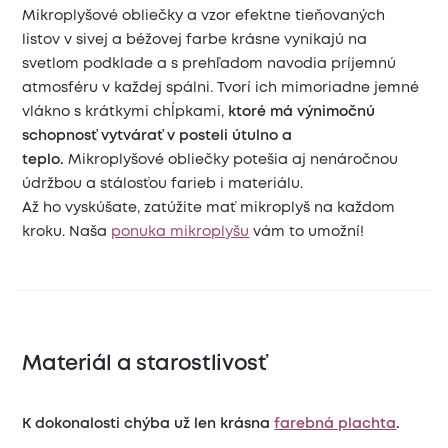
Mikroplyšové obliečky a vzor efektne tieňovaných
listov v sivej a béžovej farbe krásne vynikajú na
svetlom podklade a s prehľadom navodia príjemnú
atmosféru v každej spálni. Tvorí ich mimoriadne jemné
vlákno s krátkymi chĺpkami,
ktoré má výnimočnú
schopnosť vytvárať v posteli útulno a
teplo.
Mikroplyšové obliečky potešia aj nenáročnou
údržbou a stálosťou farieb i materiálu.
Až ho vyskúšate, zatúžite mať mikroplyš na každom
kroku. Naša
ponuka mikroplyšu
vám to umožní!
Materiál a starostlivosť
K dokonalosti chýba už len krásna
farebná plachta
.