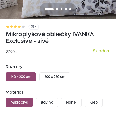
33×
Mikroplyšové obliečky IVANKA
Exclusive - sivé
Skladom
27,90
€
Rozmery
140 x 200 cm
200 x 220 cm
Materiál
Mikroplyš
Bavlna
Flanel
Krep