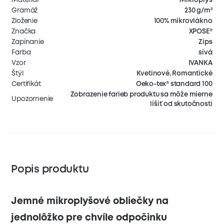
Gramáž
230 g/m²
Zloženie
100% mikrovlákno
Značka
XPOSE®
Zapínanie
Zips
Farba
sivá
Vzor
IVANKA
Štýl
Kvetinové, Romantické
Certifikát
Oeko-tex® standard 100
Zobrazenie farieb produktu sa môže mierne
Upozornenie
líšiť od skutočnosti
Popis produktu
Jemné mikroplyšové obliečky na
jednolôžko pre chvíle odpočinku