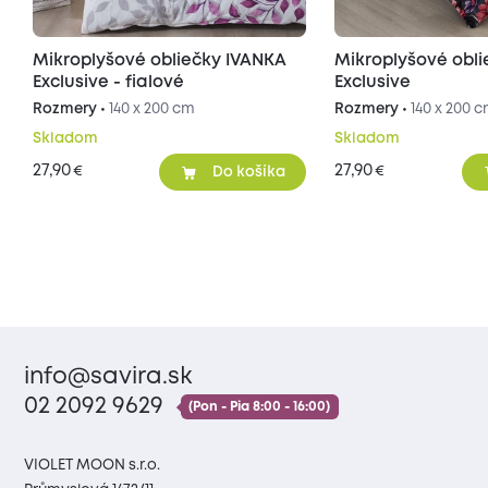
Mikroplyšové obliečky IVANKA
Mikroplyšové obl
Exclusive - fialové
Exclusive
Rozmery •
140 x 200 cm
Rozmery •
140 x 200 
Skladom
Skladom
27,90
27,90
€
€
Do košíka
info@savira.sk
02 2092 9629
(Pon - Pia 8:00 - 16:00)
VIOLET MOON s.r.o.