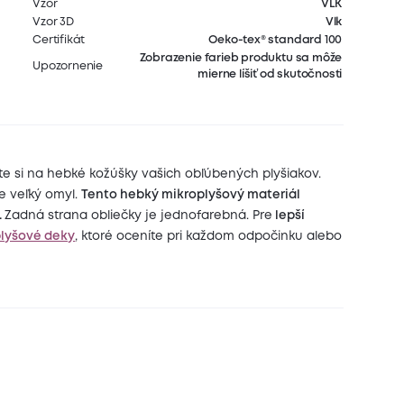
Vzor
VLK
Vzor 3D
Vlk
Certifikát
Oeko-tex® standard 100
Zobrazenie farieb produktu sa môže
Upozornenie
mierne líšiť od skutočnosti
te si na hebké kožúšky vašich obľúbených plyšiakov.
je veľký omyl.
Tento hebký mikroplyšový materiál
.
Zadná strana obliečky je jednofarebná. Pre
lepší
lyšové deky
, ktoré oceníte pri každom odpočinku alebo