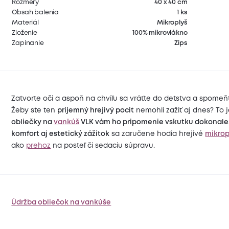
Rozmery
40 x 40 cm
Obsah balenia
1 ks
Materiál
Mikroplyš
Zloženie
100% mikrovlákno
Zapínanie
Zips
Zatvorte oči a aspoň na chvíľu sa vráťte do detstva a spomeň
Žeby ste ten
príjemný hrejivý pocit
nemohli zažiť aj dnes? To 
obliečky na
vankúš
VLK vám ho pripomenie vskutku dokonale
komfort aj estetický zážitok
sa zaručene hodia hrejivé
mikrop
ako
prehoz
na posteľ či sedaciu súpravu.
Údržba obliečok na vankúše