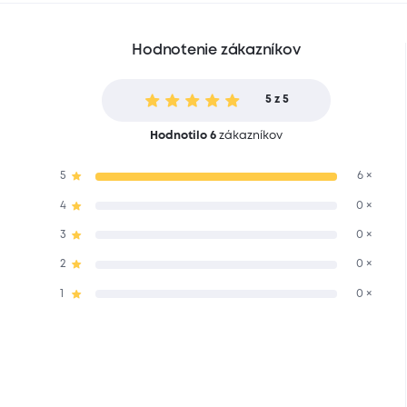
Hodnotenie zákazníkov
5 z 5
Hodnotilo 6
zákazníkov
5
6 ×
4
0 ×
3
0 ×
2
0 ×
1
0 ×