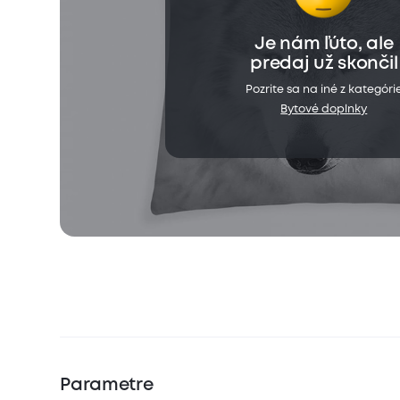
Je nám ľúto, ale
predaj už skončil
Pozrite sa na iné z kategóri
Bytové doplnky
Parametre