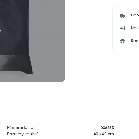
Dop
Na v
e
Rodi
Kód produktu
006853
Rozmery vankúš
40 x 40 cm