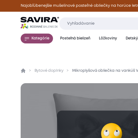
Najobľúbenejšie mušelínové posteľné obliečky na horúce let
Kategórie
Posteľná bielizeň
Lôžkoviny
Detský 
Bytové doplnky
Mikroplyšová obliečka na vankúš VL
Prehľad
Parametre
Popis produktu
Mate