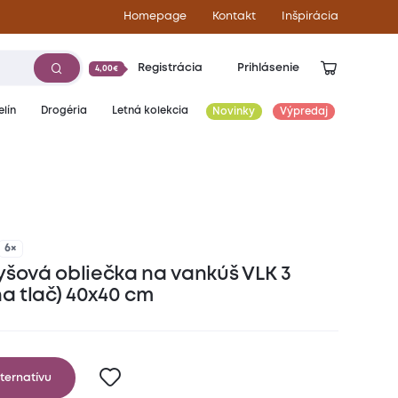
Homepage
Kontakt
Inšpirácia
Registrácia
Prihlásenie
4,00€
lín
Drogéria
Letná kolekcia
Novinky
Výpredaj
6×
yšová obliečka na vankúš VLK 3
na tlač) 40x40 cm
ternatívu