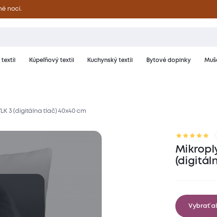
né noci.
textil
Kúpeľňový textil
Kuchynský textil
Bytové doplnky
Muše
K 3 (digitálna tlač) 40x40 cm
riál a starostlivosť
Hodnotenie
Mikropl
(digitál
Vybrať al