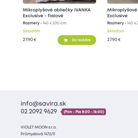
Mikroplyšové obliečky IVANKA
Mikroplyšové
Exclusive - fialové
Exclusive
Rozmery •
140 x 200 cm
Rozmery •
140 x
Skladom
Skladom
27,90
27,90
€
€
Do košíka
info@savira.sk
02 2092 9629
(Pon - Pia 8:00 - 16:00)
VIOLET MOON s.r.o.
Průmyslová 1472/11