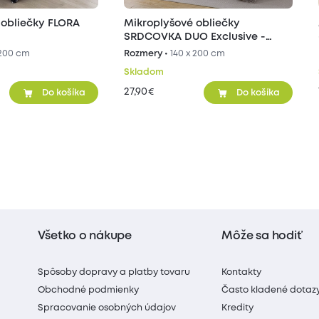
 obliečky FLORA
Mikroplyšové obliečky
SRDCOVKA DUO Exclusive -
sivé/béžové
 200 cm
Rozmery •
140 x 200 cm
Skladom
27,90
€
Do košíka
Do košíka
Všetko o nákupe
Môže sa hodiť
Spôsoby dopravy a platby tovaru
Kontakty
Obchodné podmienky
Často kladené dotaz
Spracovanie osobných údajov
Kredity