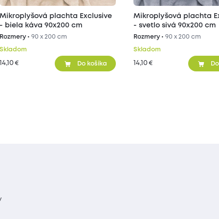
Mikroplyšová plachta Exclusive
Mikroplyšová plachta E
- biela káva 90x200 cm
- svetlo sivá 90x200 cm
Rozmery •
90 x 200 cm
Rozmery •
90 x 200 cm
Skladom
Skladom
14,10
14,10
€
€
Do košíka
Do
y