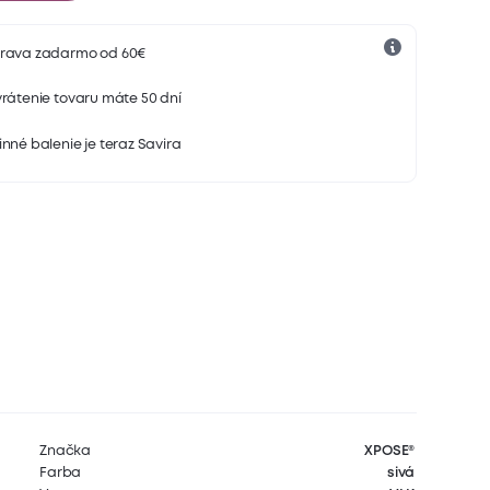
rava zadarmo od 60€
rátenie tovaru máte 50 dní
nné balenie je teraz Savira
Značka
XPOSE®
Farba
sivá