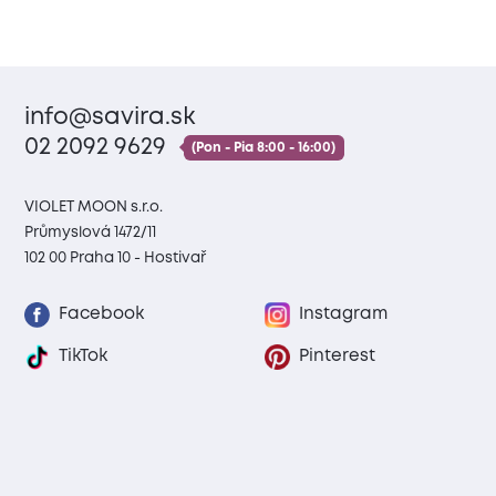
info@savira.sk
02 2092 9629
(Pon - Pia 8:00 - 16:00)
VIOLET MOON s.r.o.
Průmyslová 1472/11
102 00 Praha 10 - Hostivař
Facebook
Instagram
TikTok
Pinterest