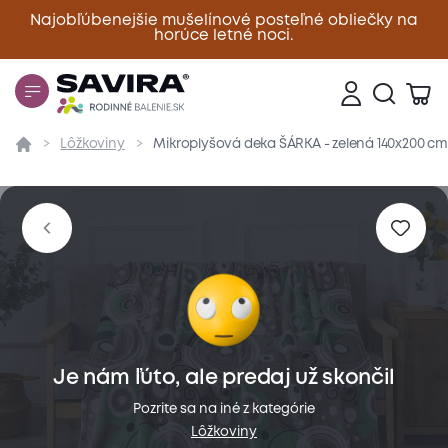
Najobľúbenejšie mušelínové posteľné obliečky na
horúce letné noci.
Zavrieť
Lôžkoviny
Mikroplyšová deka ŠÁRKA - zelená 140x200 cm
Prehľad
Parametre
Popis produktu
Materiál
Je nám ľúto, ale predaj už skončil
Pozrite sa na iné z kategórie
Lôžkoviny