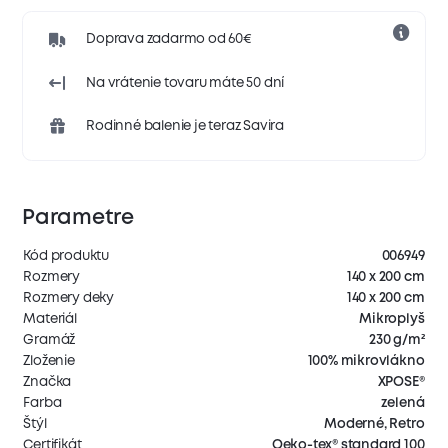
Doprava zadarmo od 60€
Na vrátenie tovaru máte 50 dní
Rodinné balenie je teraz Savira
Parametre
Kód produktu
006949
Rozmery
140 x 200 cm
Rozmery deky
140 x 200 cm
Materiál
Mikroplyš
Gramáž
230 g/m²
Zloženie
100% mikrovlákno
Značka
XPOSE®
Farba
zelená
Štýl
Moderné, Retro
Certifikát
Oeko-tex® standard 100