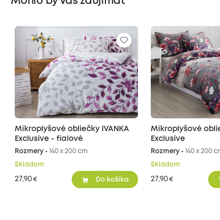
Mohlo by Vás zaujímať
Mikroplyšové obliečky IVANKA
Mikroplyšové obl
Exclusive - fialové
Exclusive
Rozmery •
140 x 200 cm
Rozmery •
140 x 200 
Skladom
Skladom
27,90
27,90
€
€
Do košíka