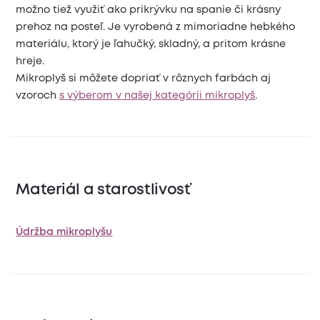
možno tiež využiť ako prikrývku na spanie či krásny
prehoz na posteľ. Je vyrobená z mimoriadne hebkého
materiálu, ktorý je ľahučký, skladný, a pritom krásne
hreje.
Mikroplyš si môžete dopriať v rôznych farbách aj
vzoroch
s výberom v našej kategórii mikroplyš
.
Materiál a starostlivosť
Údržba mikroplyšu