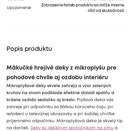
Zobrazenie farieb produktu sa môže mierne
Upozornenie
líšiť od skutočnosti
Popis produktu
Mäkučké hrejivé deky z mikroplyšu pre
pohodové chvíle aj ozdobu interiéru
Mikroplyšové deky skvele zahrejú a vzor zelených
kruhov na sivom podklade efektne doladí spálňu a
krásne ozdobí sedačku aj kreslo.
Plyšová deka vás
zahreje
pri odpočinku so šálkou horúceho čaju, pri
leňošení u televíznej obrazovky a pri každej chvíľke
príjemného odpočinku. Mikroplyšová deka je skvelý tip
na darček.
Deky sú ideálnym spoločníkom na zimu
a