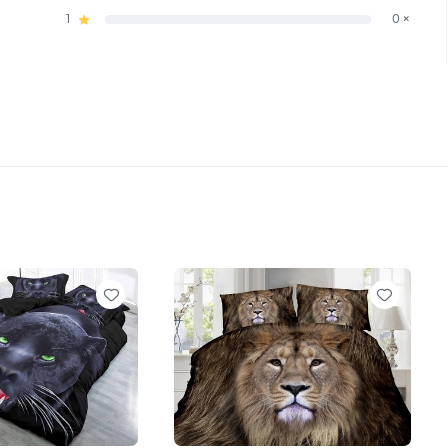
1
0 ×