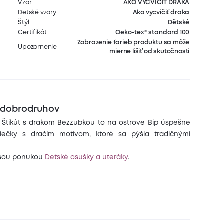
Vzor
AKO VYCVIČIŤ DRAKA
Detské vzory
Ako vycvičiť draka
Štýl
Dětské
Certifikát
Oeko-tex® standard 100
Zobrazenie farieb produktu sa môže
Upozornenie
mierne líšiť od skutočnosti
h dobrodruhov
Štikút s drakom Bezzubkou to na ostrove Bip úspešne
iečky s dračím motívom, ktoré sa pýšia tradičnými
našou ponukou
Detské osušky a uteráky
.