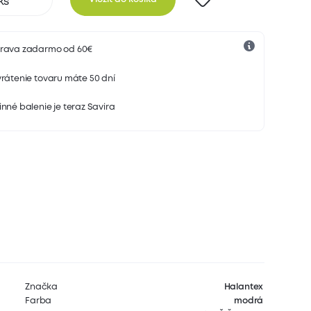
rava zadarmo od 60€
rátenie tovaru máte 50 dní
nné balenie je teraz Savira
Značka
Halantex
Farba
modrá