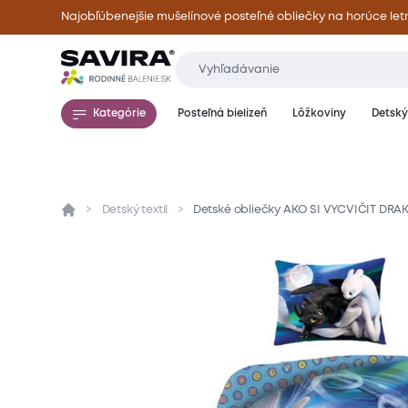
Najobľúbenejšie mušelínové posteľné obliečky na horúce let
Kategórie
Posteľná bielizeň
Lôžkoviny
Detský 
Detský textil
Detské obliečky AKO SI VYCVIČIT DR
Prehľad
Parametre
Popis produktu
Mate