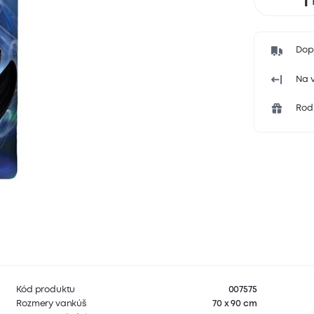
Dop
Na v
Rodi
Kód produktu
007575
Rozmery vankúš
70 x 90 cm