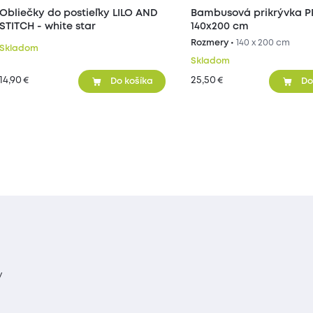
Obliečky do postieľky LILO AND
Bambusová prikrývka 
STITCH - white star
140x200 cm
Rozmery •
140 x 200 cm
Skladom
Skladom
14,90
25,50
€
€
Do košíka
Do
y