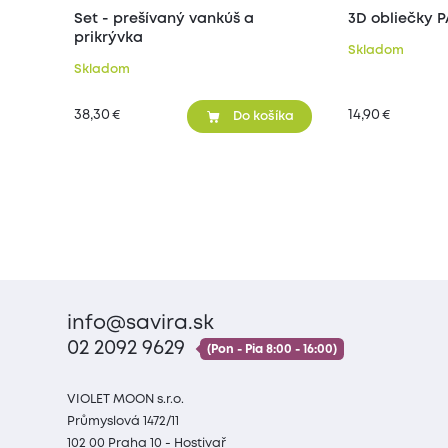
Set - prešívaný vankúš a
3D obliečky 
prikrývka
Skladom
Skladom
38,30
14,90
€
€
Do košíka
info@savira.sk
02 2092 9629
(Pon - Pia 8:00 - 16:00)
VIOLET MOON s.r.o.
Průmyslová 1472/11
102 00 Praha 10 - Hostivař