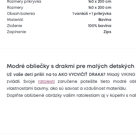
Rozmery prikrývka
140 x 200 cm
Rozmery
140 x 200 cm
Obsah balenia
1 vankúš + 1 prikrývka
Materiál
Bavlna
Zloženie
100% bavlna
Zapínanie
Zips
Modré obliečky s drakmi pre malých detskýc
Už vaše deti prišli na to AKO VYCVIČIŤ DRAKA?
Mladý VIKING 
zvládli. Svoje
ratolesti
zaručene potešíte tieto modré obl
vlastnosťami bavlny, ako sú savosť a vzdušnosť materiálu.
Doplňte obľúbené obrázky vašim ratolestiam aj v kúpeľni s 