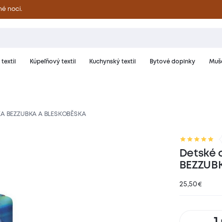
né noci.
textil
Kúpeľňový textil
Kuchynský textil
Bytové doplnky
Muše
AKA BEZZUBKA A BLESKOBĚSKA
riál a starostlivosť
Hodnotenie
Detské 
BEZZUB
25,50
€