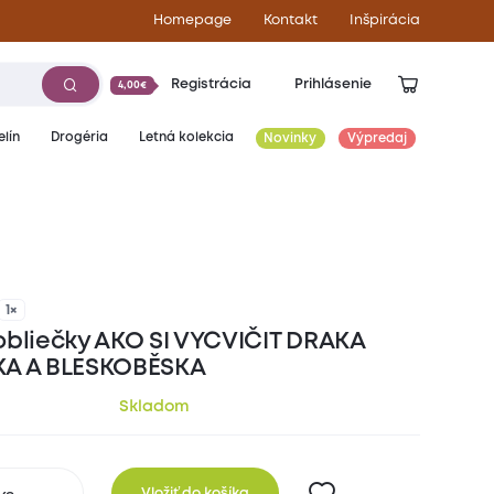
Homepage
Kontakt
Inšpirácia
Registrácia
Prihlásenie
4,00€
lín
Drogéria
Letná kolekcia
Novinky
Výpredaj
25,50
€
1×
obliečky AKO SI VYCVIČIT DRAKA
KA A BLESKOBĚSKA
Skladom
Vložiť do košíka