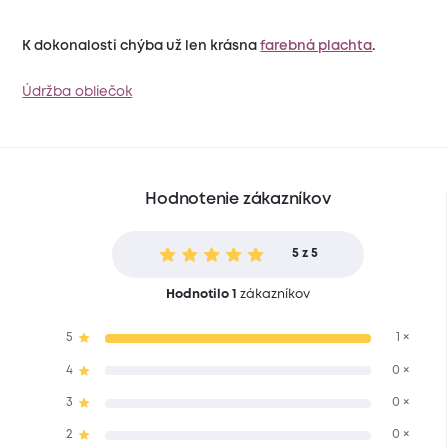
K dokonalosti chýba už len krásna
farebná plachta
.
Údržba obliečok
Hodnotenie zákazníkov
5 z 5
Hodnotilo 1
zákazníkov
5
1 ×
4
0 ×
3
0 ×
2
0 ×