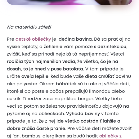
Na materiálu záleží
Pre
detské obliečk
y
je
ideálna bavlna
. Dá sa prať aj na
vyššie teploty, a
žehlenie
vám pomôže
s dezinfekciou
,
zvlášť, keď sa prihodí nejaká tá nepríjemnosť. Všetci
rodičia
tých najmenších vedia
, že všetko,
čo je na
dosah, to je hneď v puse batoľaťa
. V tom prípade je
určite
oveľa lepšie
, keď bude vaše
dieťa cmúľať bavlnu
ako polyester. Okrem bábätiek sú tu ale aj väčšie deti,
ktoré si do postele občas prepašujú limonádu alebo
cukrík. Tínedžer zase napríklad burger. Všetky tieto
veci sa potom so železnou pravidelnosťou objavujú na
pyžame aj na obliečkach.
Výhoda bavlny
v tomto
prípade je tá, že z nej
ide všetko odstrániť ľahšie a
dobre znáša časté pranie
. Pre väčšie deti môžete zvoliť
aj ľan, bambus, alergikom sa budú hodiť
obliečky z