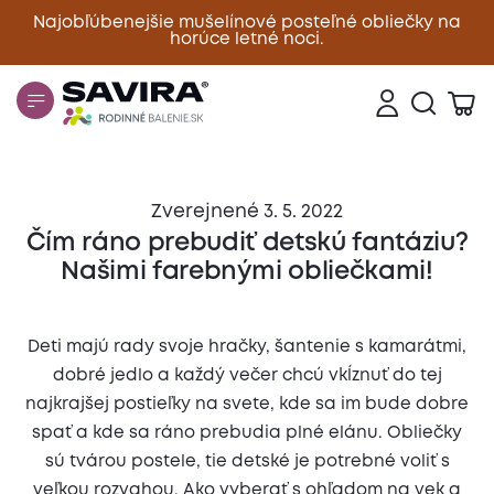
Najobľúbenejšie mušelínové posteľné obliečky na
horúce letné noci.
Zavrieť
Zverejnené 3. 5. 2022
Čím ráno prebudiť detskú fantáziu?
Našimi farebnými obliečkami!
Deti majú rady svoje hračky, šantenie s kamarátmi,
dobré jedlo a každý večer chcú vkĺznuť do tej
najkrajšej postieľky na svete, kde sa im bude dobre
spať a kde sa ráno prebudia plné elánu. Obliečky
sú tvárou postele, tie detské je potrebné voliť s
veľkou rozvahou. Ako vyberať s ohľadom na vek a