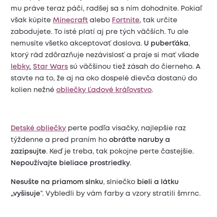
mu práve teraz páči, radšej sa s ním dohodnite. Pokiaľ
však kúpite
Minecraft
alebo
Fortnite
, tak určite
zabodujete. To isté platí aj pre tých väčších. Tu ale
nemusíte všetko akceptovať doslova.
U puberťáka
,
ktorý rád zdôrazňuje nezávislosť a praje si mať všade
lebky
.
Star Wars
sú väčšinou tiež zásah do čierneho. A
stavte na to, že aj na oko dospelé dievča dostanú do
kolien nežné
obliečky
Ľadové kráľovstvo
.
Detské obliečky
perte podľa visačky, najlepšie raz
týždenne a pred praním ho
obráťte naruby a
zazipsujte
. Keď je treba, tak pokojne perte častejšie.
Nepoužívajte bieliace prostriedky
.
Nesušte na priamom slnku
, slniečko
bieli a látku
„vyšisuje
“. Vybledli by vám farby a vzory stratili šmrnc.