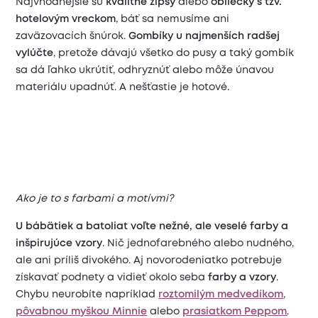
Najvhodnejšie sú
kvalitné zipsy
alebo
obliečky s tzv.
hotelovým vreckom
, báť sa nemusíme ani
zaväzovacích šnúrok.
Gombíky u najmenších radšej
vylúčte
, pretože dávajú všetko do pusy a taký gombík
sa dá ľahko ukrútiť, odhryznúť alebo môže únavou
materiálu upadnúť. A nešťastie je hotové.
Ako je to s farbami a motívmi?
U bábätiek a batoliat voľte nežné, ale veselé farby a
inšpirujúce vzory
. Nič jednofarebného alebo nudného, ​​
ale ani príliš divokého. Aj novorodeniatko potrebuje
získavať podnety a vidieť okolo seba
farby a vzory
.
Chybu neurobíte napríklad
roztomilým medvedíkom
,
pôvabnou m
yškou Minnie
alebo
prasiatkom Peppom
.