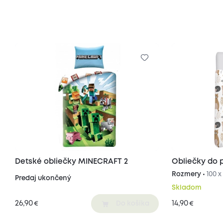
Detské obliečky MINECRAFT 2
Obliečky do p
Rozmery •
100 x
Predaj ukončený
Skladom
26,90
14,90
€
€
Do košíka