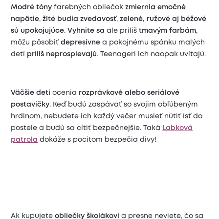
Modré tóny
farebných obliečok
zmiernia emočné
napätie
,
žlté
budia zvedavosť
,
zelené, ružové aj béžové
sú upokojujúce
.
Vyhnite sa
ale príliš
tmavým farbám
,
môžu pôsobiť
depresívne
a pokojnému spánku malých
detí
príliš neprospievajú
. Teenageri ich naopak uvítajú.
Väčšie deti
ocenia
rozprávkové alebo seriálové
postavičky
. Keď budú zaspávať so svojim obľúbeným
hrdinom, nebudete ich každý večer musieť nútiť ísť do
postele a budú sa cítiť bezpečnejšie. Taká
Labková
patrola
dokáže s pocitom bezpečia divy!
Ak kupujete
obliečky školákovi
a presne neviete, čo sa