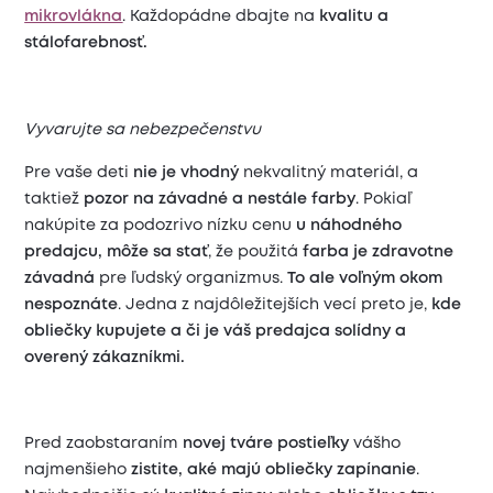
mikrovlákna
. Každopádne dbajte na
kvalitu a
stálofarebnosť.
Vyvarujte sa nebezpečenstvu
Pre vaše deti
nie je vhodný
nekvalitný materiál, a
taktiež
pozor na závadné a nestále farby
. Pokiaľ
nakúpite za podozrivo nízku cenu
u náhodného
predajcu, môže sa stať
, že použitá
farba je zdravotne
závadná
pre ľudský organizmus.
To
ale voľným okom
nespoznáte
. Jedna z najdôležitejších vecí preto je,
kde
obliečky kupujete a či je váš predajca solídny a
overený zákazníkmi.
Pred zaobstaraním
novej tváre postieľky
vášho
najmenšieho
zistite, aké majú obliečky zapínanie
.