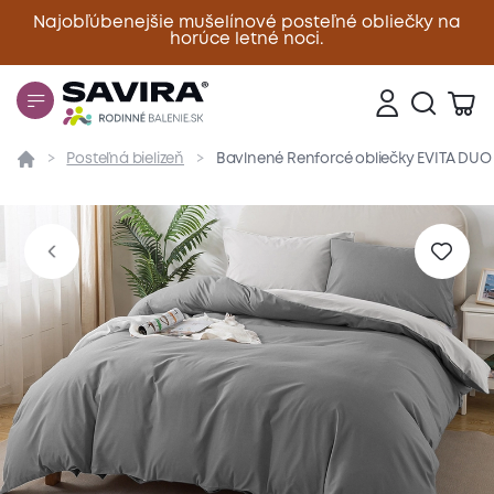
Najobľúbenejšie mušelínové posteľné obliečky na
horúce letné noci.
Zavrieť
Posteľná bielizeň
Bavlnené Renforcé obliečky EVITA DUO n
Prehľad
Parametre
Popis produktu
Materiál