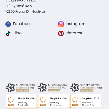
VIOLET MOON s.r.o.
Průmyslová 1472/11
102 00 Praha 10 - Hostivař
Facebook
Instagram
TikTok
Pinterest