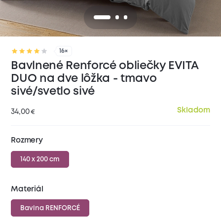
16×
Bavlnené Renforcé obliečky EVITA
DUO na dve lôžka - tmavo
sivé/svetlo sivé
Skladom
34,00
€
Rozmery
140 x 200 cm
Materiál
Bavlna RENFORCÉ