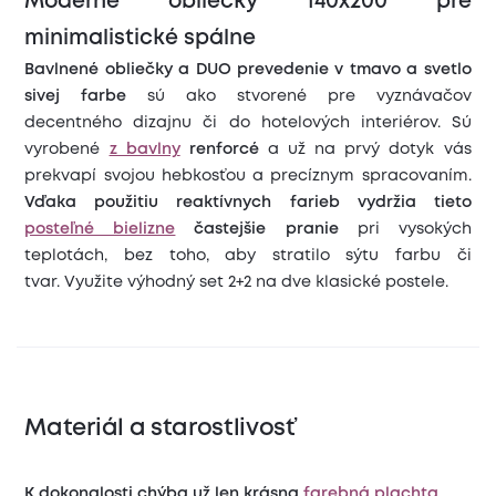
Moderné obliečky 140x200 pre
minimalistické spálne
Bavlnené obliečky a DUO prevedenie v tmavo a svetlo
sivej farbe
sú ako stvorené pre vyznávačov
decentného dizajnu
či do hotelových interiérov. Sú
vyrobené
z bavlny
renforcé
a už na prvý dotyk vás
prekvapí svojou hebkosťou a precíznym spracovaním.
Vďaka použitiu reaktívnych farieb
vydržia tieto
posteľné bielizne
častejšie pranie
pri vysokých
teplotách, bez toho, aby stratilo sýtu farbu či
tvar. Využite výhodný set 2+2 na dve klasické postele.
Materiál a starostlivosť
K dokonalosti chýba už len krásna
farebná plachta
.