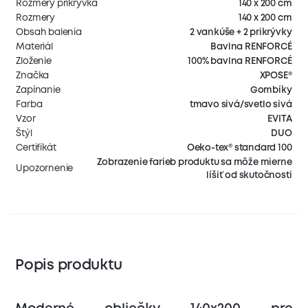
Rozmery prikrývka
140 x 200 cm
Rozmery
140 x 200 cm
Obsah balenia
2 vankúše + 2 prikrývky
Materiál
Bavlna RENFORCÉ
Zloženie
100% bavlna RENFORCÉ
Značka
XPOSE®
Zapínanie
Gombíky
Farba
tmavo sivá/svetlo sivá
Vzor
EVITA
Štýl
DUO
Certifikát
Oeko-tex® standard 100
Zobrazenie farieb produktu sa môže mierne
Upozornenie
líšiť od skutočnosti
Popis produktu