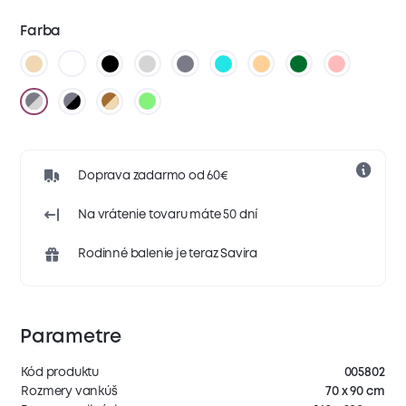
Farba
Doprava zadarmo od 60€
Na vrátenie tovaru máte 50 dní
Rodinné balenie je teraz Savira
Parametre
Kód produktu
005802
Rozmery vankúš
70 x 90 cm