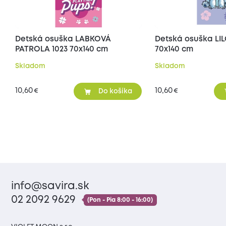
Detská osuška LABKOVÁ
Detská osuška LI
PATROLA 1023 70x140 cm
70x140 cm
Skladom
Skladom
10,60
10,60
€
€
Do košíka
info@savira.sk
02 2092 9629
(Pon - Pia 8:00 - 16:00)