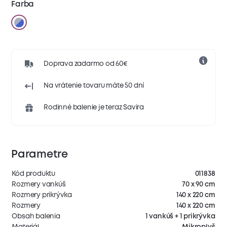
Farba
Doprava zadarmo od 60€
Na vrátenie tovaru máte 50 dní
Rodinné balenie je teraz Savira
Parametre
Kód produktu
011838
Rozmery vankúš
70 x 90 cm
Rozmery prikrývka
140 x 220 cm
Rozmery
140 x 220 cm
Obsah balenia
1 vankúš + 1 prikrývka
Materiál
Mikroplyš