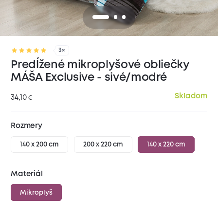
3×
Predĺžené mikroplyšové obliečky
MÁŠA Exclusive - sivé/modré
Skladom
34,10
€
Rozmery
140 x 200 cm
200 x 220 cm
140 x 220 cm
Materiál
Mikroplyš