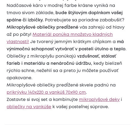
Nadčasové káro v modrej farbe krásne vyniká na
tmavo sivom základe,
bude štýlovým doplnkom vašej
spálne či izbičky.
Potrebujete sa poriadne zababušiť?
Mikroplyšové obliečky predĺžené
vás zahrejú od hlavy
až po päty!
Materiál ponúka množstvo kladných
vlastností!
Je tvorený jemným krátkym chĺpkom a
má
výnimočnú schopnosť vytvárať v posteli útulno a teplo
.
Obliečky z mikroplyšu ponúkajú
vzdušnosť, stálosť
farieb i materiálu a nenáročnú údržbu,
kedy bielizeň
rýchlo schne, nežehlí sa a preto ju môžete používať
opakovane.
Mikroplyšové obliečky predĺžené skvele padnú na
prikrývku 140x220 a vankúš 70x90 cm
.
Zostavte si svoj set a kombinujte
mikroplyšové deky
i
obliečky na vankúše
k vašej posteľnej súprave.