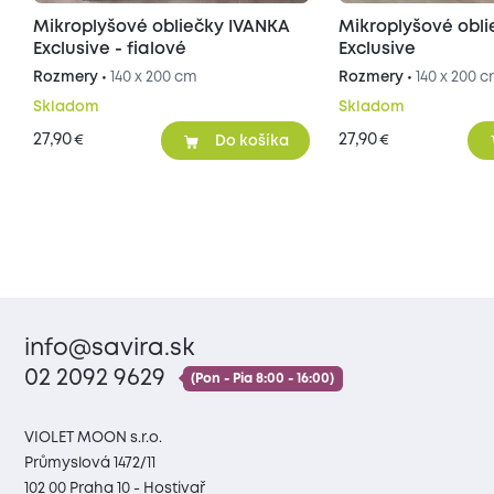
Mikroplyšové obliečky IVANKA
Mikroplyšové obl
Exclusive - fialové
Exclusive
Rozmery •
140 x 200 cm
Rozmery •
140 x 200 
Skladom
Skladom
27,90
27,90
€
€
Do košíka
info@savira.sk
02 2092 9629
(Pon - Pia 8:00 - 16:00)
VIOLET MOON s.r.o.
Průmyslová 1472/11
102 00 Praha 10 - Hostivař