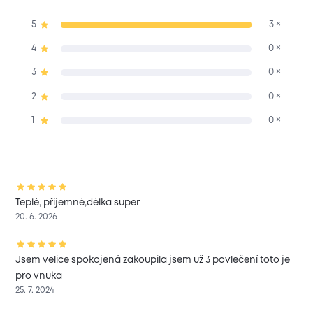
5
3 ×
4
0 ×
3
0 ×
2
0 ×
1
0 ×
Teplé, příjemné,délka super
20. 6. 2026
Jsem velice spokojená zakoupila jsem už 3 povlečení toto je
pro vnuka
25. 7. 2024