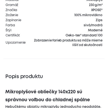
Gramáž
230 g/m²
Značka
XPOSE®
Zloženie
100% mikrovlákno
Zapínanie
Zips
Farba
sivá/modrá
Štýl
Moderné
Certifikát
Oeko-tex® standard 100
Zobrazenie farieb produktu sa môže mierne
Upozornenie
líšiť od skutočnosti
Popis produktu
Mikroplyšové obliečky 140x220 sú
správnou voľbou do chladnej spálne
Hebučkému objatiu mikroplyšu jednoducho neodoláte.