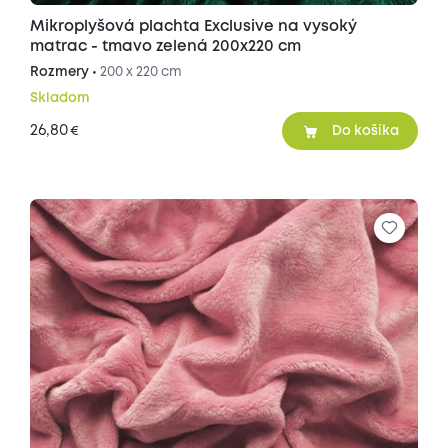
Mikroplyšová plachta Exclusive na vysoký
matrac - tmavo zelená 200x220 cm
Rozmery •
200 x 220 cm
Skladom
26,80
€
Do košíka