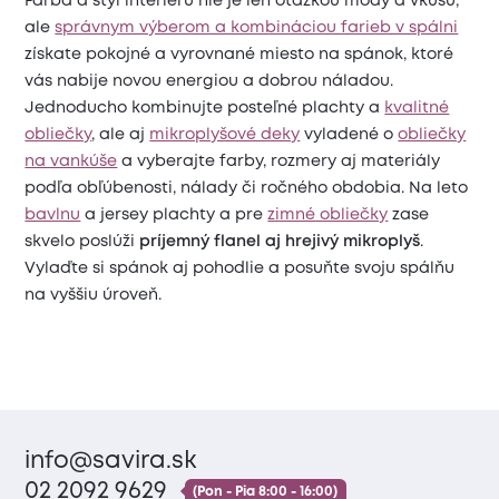
Farba a štýl interiéru nie je len otázkou módy a vkusu,
ale
správnym výberom a kombináciou farieb v spálni
získate pokojné a vyrovnané miesto na spánok, ktoré
vás nabije novou energiou a dobrou náladou.
Jednoducho kombinujte posteľné plachty a
kvalitné
obliečky
, ale aj
mikroplyšové deky
vyladené o
obliečky
na vankúše
a vyberajte farby, rozmery aj materiály
podľa obľúbenosti, nálady či ročného obdobia. Na leto
bavlnu
a jersey plachty a pre
zimné obliečky
zase
skvelo poslúži
príjemný flanel aj hrejivý mikroplyš
.
Vylaďte si spánok aj pohodlie a posuňte svoju spálňu
na vyššiu úroveň.
info@savira.sk
02 2092 9629
(Pon - Pia 8:00 - 16:00)