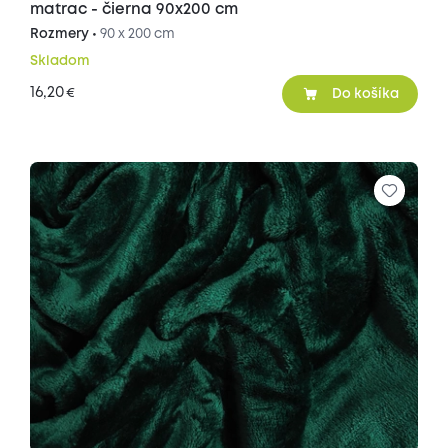
matrac - čierna 90x200 cm
Rozmery •
90 x 200 cm
Skladom
16,20
€
Do košíka