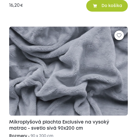
16,20
€
Do košíka
Mikroplyšová plachta Exclusive na vysoký
matrac - svetlo sivá 90x200 cm
Rozmery •
90 x 200 cm