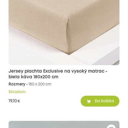
Jersey plachta Exclusive na vysoký matrac -
biela káva 180x200 cm
Rozmery •
180 x 200 cm
Skladom
19,10
€
Do košíka