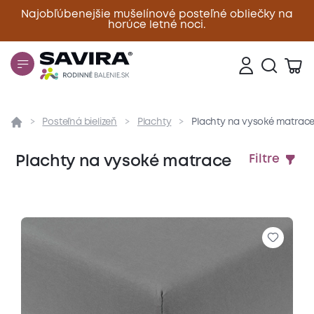
Najobľúbenejšie mušelínové posteľné obliečky na
horúce letné noci.
Zavrieť
Posteľná bielizeň
Plachty
Plachty na vysoké matrac
Plachty na vysoké matrace
Filtre