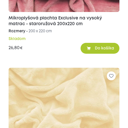
Mikroplyšová plachta Exclusive na vysoký
matrac - staroružová 200x220 cm
Rozmery •
200 x 220 cm
Skladom
26,80
€
Do košíka