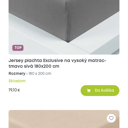
TOP
Jersey plachta Exclusive na vysoký matrac-
tmavo sivá 180x200 cm
Rozmery •
180 x 200 cm
Skladom
19,10
€
Do košíka