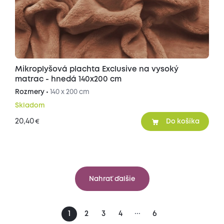
Mikroplyšová plachta Exclusive na vysoký
matrac - hnedá 140x200 cm
Rozmery •
140 x 200 cm
Skladom
20,40
€
Do košíka
Nahrať ďalšie
...
1
2
3
4
6