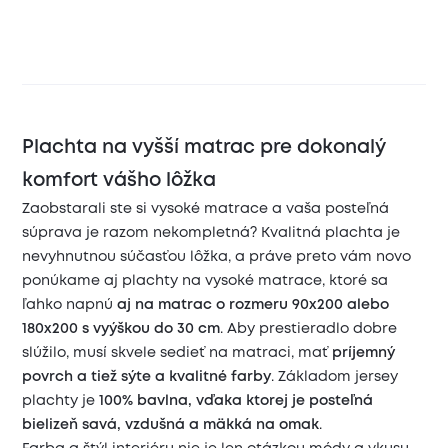
Plachta na vyšší matrac pre dokonalý
komfort vášho lôžka
Zaobstarali ste si vysoké matrace a vaša posteľná
súprava je razom nekompletná? Kvalitná plachta je
nevyhnutnou súčasťou lôžka, a práve preto vám novo
ponúkame aj plachty na vysoké matrace, ktoré sa
ľahko napnú
aj na matrac o rozmeru 90x200 alebo
180x200 s vyýškou
do 30 cm
. Aby prestieradlo dobre
slúžilo, musí skvele sedieť na matraci, mať
príjemný
povrch a tiež sýte a kvalitné farby
. Základom jersey
plachty je
100% bavlna, vďaka ktorej je posteľná
bielizeň savá, vzdušná a mäkká na omak
.