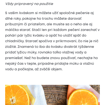
Vždy pripravený na použitie
S vašim kváskom si môžete užiť spoločné pečenie aj
dlhé roky, pokojne ho trochu môžete darovať
príbuzným či priateľom, ale musíte sa o neho ale aj
máličko starať. Stačí len pri každom pečení zanechať v
pohári pár lyžíc kvásku a opäť ho uložiť späť do
chladničky. Starosť spočíva v prikrmovaní, čo nie je nič
zložité. Znamená to iba do kvásku dvakrát týždenne
pridať lyžicu múky, rovnako toľko vlažnej vody a
premiešať. Než ho budete znovu používať, nechajte ho
nejaký čas v teple, prípadne pridajte múku a vlažnú
vodu a počkajte, až zväčší objem.