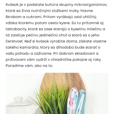
Kvások je v podstate kultúra skupiny mikroorganizmov,
ktoré sa živia nutričnými zložkami múky, hlavne
škrobom a cukrami. Pritom vyrábajú oxid uhličitý,
vďaka ktorému potom cesto kysne. Sú tu prítomné aj
laktobacily, ktoré sa zase starajú o kyselinu mliečnu a
tá zaisťuje pečivu jedinečnú chuť a stará sa o jeho
čerstvosť. Keď si kvások vyrobíte doma, získate vlastne
takého kamaráta, ktorý sa dlhodobo bude starať o
vašu pohodu a zažívanie. Pri dobrom skladovaní a
priživovaní vám vydrží v chladničke pokojne aj roky.
Poradíme vám, ako na to.