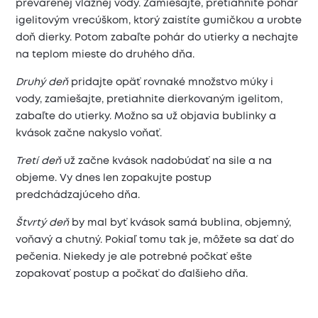
prevarenej vlažnej vody. Zamiešajte, pretiahnite pohár
igelitovým vrecúškom, ktorý zaistíte gumičkou a urobte
doň dierky. Potom zabaľte pohár do utierky a nechajte
na teplom mieste do druhého dňa.
Druhý deň
pridajte opäť rovnaké množstvo múky i
vody, zamiešajte, pretiahnite dierkovaným igelitom,
zabaľte do utierky. Možno sa už objavia bublinky a
kvások začne nakyslo voňať.
Tretí deň
už začne kvások nadobúdať na sile a na
objeme. Vy dnes len zopakujte postup
predchádzajúceho dňa.
Štvrtý deň
by mal byť kvások samá bublina, objemný,
voňavý a chutný. Pokiaľ tomu tak je, môžete sa dať do
pečenia. Niekedy je ale potrebné počkať ešte
zopakovať postup a počkať do ďalšieho dňa.