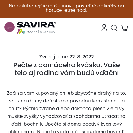
Najobľúbenejšie mušelínové posteľné obliečky na
horúce letné noci.
Zavrieť
Zverejnené 22. 8. 2022
Pečte z domáceho kvásku. Vaše
telo aj rodina vám budú vďační
Zdá sa vám kupovaný chlieb zbytočne drahý na to,
že už na druhý deň stráca pôvodnú konzistenciu a
chuť? Rýchlo tvrdne alebo dokonca plesnivie a vy
musíte zvyšky vyhadzovať a zbohdarma utrácať za
ďalší bochník. Upečte si doma poctivý kváskový
chlieb sami. Nie je to veda a čo si budeme hovoriť,