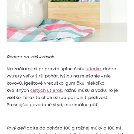
Recept na váš kvások
Na začiatok si pripravte úplne čistú
utierku,
dobre
vytretý veľký širší pohár, lyžicu na miešanie - nie
kovovú, igelitové vrecúško, gumičku, niekoľko
kvalitných
čistých utierok
, ražnú múku a vodu. To je
všetko. Teraz to chce už iba pár dní trpezlivosti.
Presnejšie povedané štyri, maximálne päť.
Prvý deň
dajte do pohára 100 g ražnej múky a 100 ml