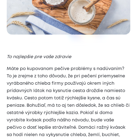
To najlepšie pre vaše zdravie
Máte po kupovanom pečive problémy s nadúvaním?
To je zrejme z toho dôvodu, že pri pečení priemyselne
vyrábaného chleba firmy používajú okrem iných
prídavných látok na kysnutie cesta droždie namiesto
kvásku. Cesto potom totiž rýchlejšie kysne, a čas sú
peniaze. Bohužiaľ, má to aj ten dôsledok, že sa chlieb či
ostatné výrobky rýchlejšie kazia. Pokiaľ si doma
vyrobíte kvások podľa nášho návodu, bude vaše
pečivo o dosť lepšie stráviteľné. Domáci ražný kvások
sa hodí nielen na vykysnutie chleba, žemlí, buchiet,