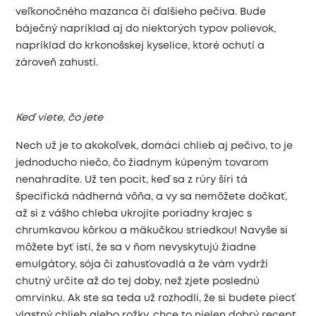
veľkonočného mazanca či ďalšieho pečiva. Bude
báječný napríklad aj do niektorých typov polievok,
napríklad do krkonošskej kyselice, ktoré ochutí a
zároveň zahustí.
Keď viete, čo jete
Nech už je to akokoľvek, domáci chlieb aj pečivo, to je
jednoducho niečo, čo žiadnym kúpeným tovarom
nenahradíte. Už ten pocit, keď sa z rúry šíri tá
špecifická nádherná vôňa, a vy sa nemôžete dočkať,
až si z vášho chleba ukrojíte poriadny krajec s
chrumkavou kôrkou a mäkučkou striedkou! Navyše si
môžete byť istí, že sa v ňom nevyskytujú žiadne
emulgátory, sója či zahusťovadlá a že vám vydrží
chutný určite až do tej doby, než zjete poslednú
omrvinku. Ak ste sa teda už rozhodli, že si budete piecť
vlastný chlieb alebo rožky, chce to nielen dobrý recept,