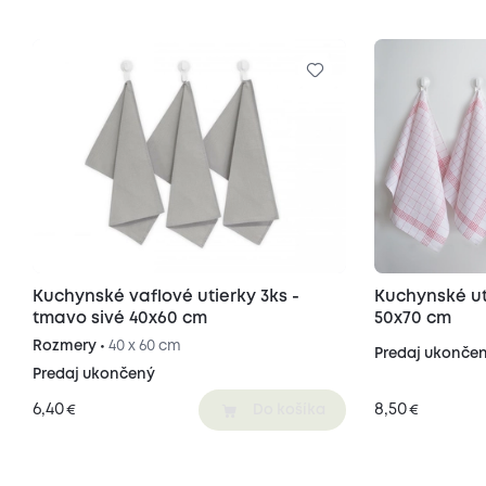
Kuchynské vaflové utierky 3ks -
Kuchynské ut
tmavo sivé 40x60 cm
50x70 cm
Rozmery •
40 x 60 cm
Predaj ukonče
Predaj ukončený
6,40
8,50
€
€
Do košíka