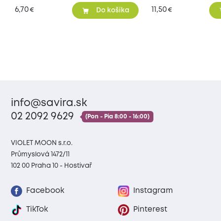
6,70
11,50
€
€
Do košíka
info@savira.sk
02 2092 9629
(Pon - Pia 8:00 - 16:00)
VIOLET MOON s.r.o.
Průmyslová 1472/11
102 00 Praha 10 - Hostivař
Facebook
Instagram
TikTok
Pinterest