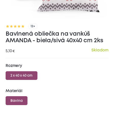
12×
Bavlnená obliečka na vankúš
AMANDA - biela/sivá 40x40 cm 2ks
Skladom
5,10
€
Rozmery
2 x 40 x 40 cm
Materiál
Bavlna