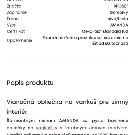
Značka
XPOSE®
Zapínanie
Gombíky
Farba
sivá/biela
Vzor
AMANDA
Certifikát
Oeko-tex® standard 100
Zobrazenie farieb produktu sa môže mierne
Upozornenie
líšiť od skutočnosti
Popis produktu
Vianočná obliečka na vankúš pre zimný
interiér
Šarmantným menom AMANDA sa pýšia bavlnené
obliečky na
vankúšiky
s farebným zimným motívom.