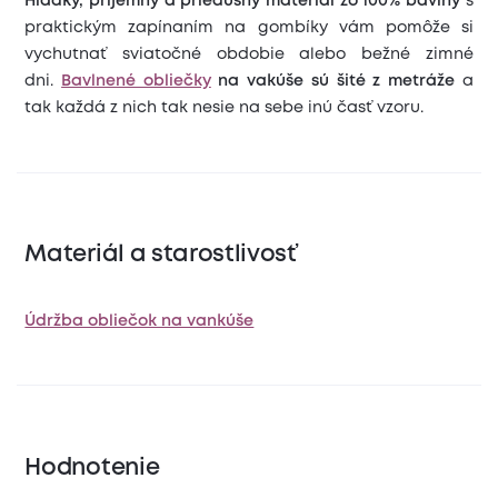
Hladký, príjemný a priedušný materiál zo 100% bavlny
s
praktickým zapínaním na gombíky vám pomôže si
vychutnať sviatočné obdobie alebo bežné zimné
dni.
Bavlnené obliečky
na vakúše sú šité z metráže
a
tak každá z nich tak nesie na sebe inú časť vzoru.
Materiál a starostlivosť
Údržba obliečok na vankúše
Hodnotenie