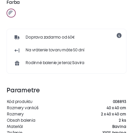
Farba
Doprava zadarmo od 60€
Na vrátenie tovaru máte 50 dní
Rodinné balenie je teraz Savira
Parametre
Kód produktu
008893
Rozmery vankúš
40 x 40 cm
Rozmery
2 x 40 x 40 cm
Obsah balenia
2 ks
Materiál
Bavlna
Zloženie
100% bavlna