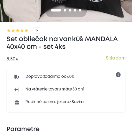
1×
Set obliečok na vankúš MANDALA
40x40 cm - set 4ks
Skladom
8,50
€
Doprava zadarmo od 60€
Na vrátenie tovaru máte 50 dní
Rodinné balenie je teraz Savira
Parametre