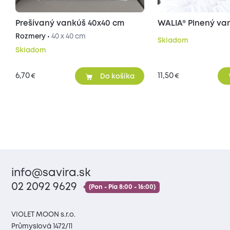
Prešívaný vankúš 40x40 cm
WALIA® Plnený va
Rozmery •
40 x 40 cm
Skladom
Skladom
6,70
11,50
€
€
Do košíka
info@savira.sk
02 2092 9629
(Pon - Pia 8:00 - 16:00)
VIOLET MOON s.r.o.
Průmyslová 1472/11