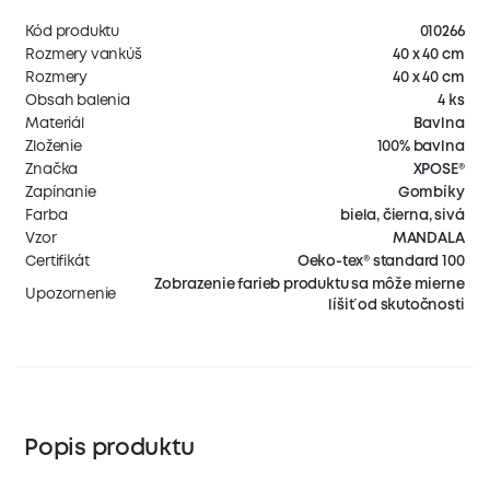
Kód produktu
010266
Rozmery vankúš
40 x 40 cm
Rozmery
40 x 40 cm
Obsah balenia
4 ks
Materiál
Bavlna
Zloženie
100% bavlna
Značka
XPOSE®
Zapínanie
Gombíky
Farba
biela, čierna, sivá
Vzor
MANDALA
Certifikát
Oeko-tex® standard 100
Zobrazenie farieb produktu sa môže mierne
Upozornenie
líšiť od skutočnosti
Popis produktu