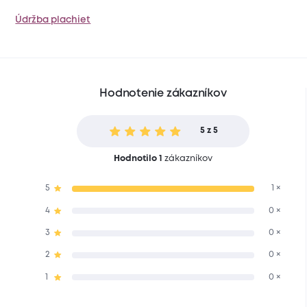
Údržba plachiet
Hodnotenie zákazníkov
5 z 5
Hodnotilo 1
zákazníkov
5
1 ×
4
0 ×
3
0 ×
2
0 ×
1
0 ×