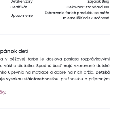
Detské vzory
Zajačik Bing
Certifikát
Oeko-tex® standard 100
Zobrazenie farieb produktu sa môže
Upozornenie
mierne líšiť od skutočnosti
spánok detí
a v béžovej farbe je doslova posiata rozprávkovými
adu vášho dieťatka.
Spodnú časť majú
vzorované detské
ahko upevnia na matrace a dobre na nich držia.
Detská
uje vysokou stálofarebnosťou
, pružnosťou a príjemným
čky
.