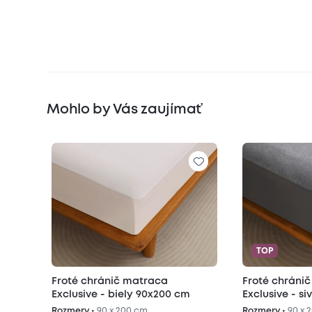
Mohlo by Vás zaujímať
TOP
Froté chránič matraca
Froté chráni
Exclusive - biely 90x200 cm
Exclusive - s
Rozmery •
90 x 200 cm
Rozmery •
90 x 