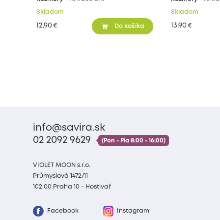
Skladom
Skladom
12,90
13,90
€
€
Do košíka
info@savira.sk
02 2092 9629
(Pon - Pia 8:00 - 16:00)
VIOLET MOON s.r.o.
Průmyslová 1472/11
102 00 Praha 10 - Hostivař
Facebook
Instagram