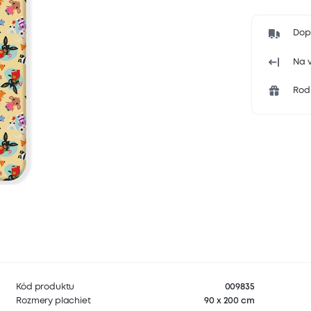
Dop
Na v
Rodi
Kód produktu
009835
Rozmery plachiet
90 x 200 cm