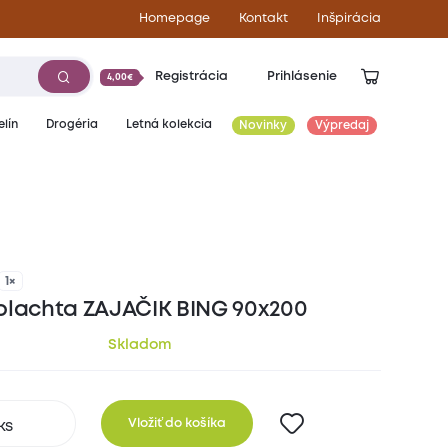
Homepage
Kontakt
Inšpirácia
Registrácia
Prihlásenie
4,00€
lín
Drogéria
Letná kolekcia
Novinky
Výpredaj
13,70
€
1×
plachta ZAJAČIK BING 90x200
Skladom
Vložiť do košíka