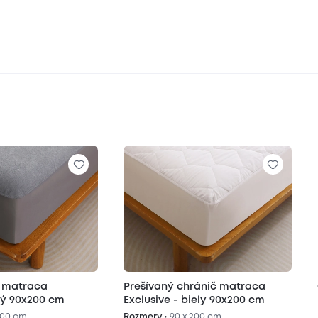
č matraca
Prešívaný chránič matraca
ivý 90x200 cm
Exclusive - biely 90x200 cm
200 cm
Rozmery •
90 x 200 cm