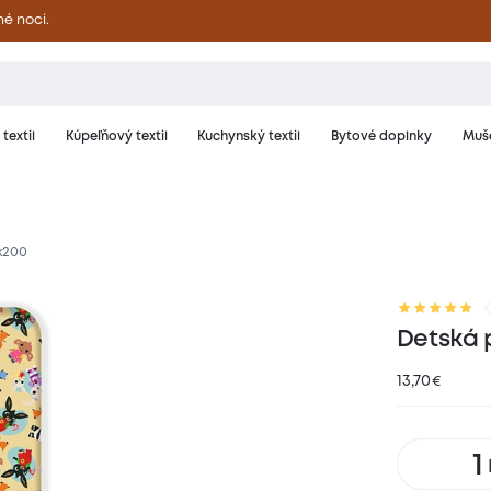
né noci.
textil
Kúpeľňový textil
Kuchynský textil
Bytové doplnky
Muše
x200
riál a starostlivosť
Hodnotenie
Detská 
13,70
€