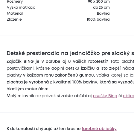
Rozmery
90 x 200 cm
Výška matraca
do 25 cm
Materiál
Bavlna
Zloženie
100% bavlna
Detské prestieradlo na jednolôžko pre sladký 
Zajačik BING je v obľube aj u vašich ratolestí?
Táto placht
postavičkami, krásne doplní detskú izbičku a isto zlepší nál
plachty
v každom rohu zakončenú gumou,
vďaka ktorej sa ľ
plachta je vyrobená z kvalitnej 100% bavlny
,
ktorá sa vyznač
hladkým materiálom.
Malý milovník rozprávok si zaiste obľúbi aj
osušky Bing
či
oblie
K dokonalosti chýbajú už len krásne
farebné obliečky
.