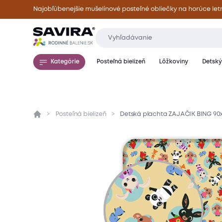
Najobľúbenejšie mušelínové posteľné obliečky na horúce let
Kategórie
Posteľná bielizeň
Lôžkoviny
Detský 
Posteľná bielizeň
Detská plachta ZAJAČIK BING 90
Prehľad
Parametre
Popis produktu
Mate