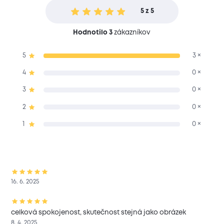
5 z 5
Hodnotilo 3
zákazníkov
5
3 ×
4
0 ×
3
0 ×
2
0 ×
1
0 ×
16. 6. 2025
celková spokojenost, skutečnost stejná jako obrázek
8. 4. 2025