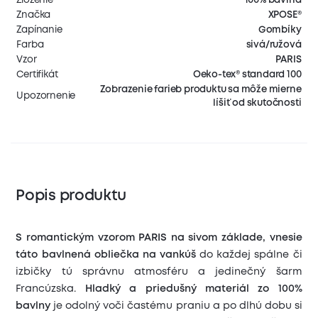
Značka
XPOSE®
Zapínanie
Gombíky
Farba
sivá/ružová
Vzor
PARIS
Certifikát
Oeko-tex® standard 100
Zobrazenie farieb produktu sa môže mierne
Upozornenie
líšiť od skutočnosti
Popis produktu
S romantickým vzorom PARIS na sivom základe, vnesie
táto bavlnená obliečka na vankúš
do každej spálne či
izbičky tú správnu atmosféru a jedinečný šarm
Francúzska.
Hladký a priedušný materiál zo 100%
bavlny
je odolný voči častému praniu a po dlhú dobu si