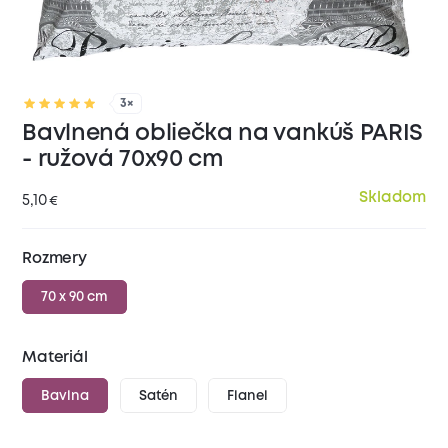
3×
Bavlnená obliečka na vankúš PARIS
- ružová 70x90 cm
Skladom
5,10
€
Rozmery
70 x 90 cm
Materiál
Bavlna
Satén
Flanel