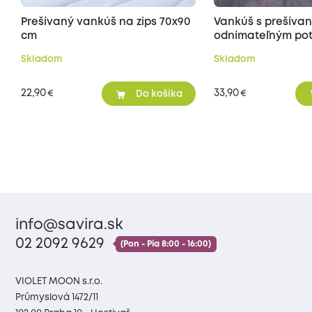
Prešívaný vankúš na zips 70x90
Vankúš s prešíva
cm
odnímateľným poť
70x90 cm
Skladom
Skladom
22,90
33,90
€
€
Do košíka
info@savira.sk
02 2092 9629
(Pon - Pia 8:00 - 16:00)
VIOLET MOON s.r.o.
Průmyslová 1472/11