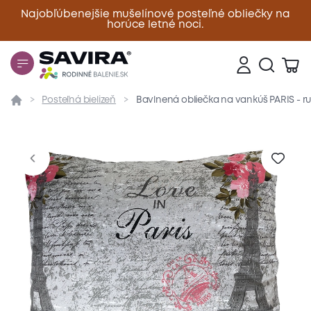
Najobľúbenejšie mušelínové posteľné obliečky na
horúce letné noci.
Zavrieť
Posteľná bielizeň
Bavlnená obliečka na vankúš PARIS - r
Prehľad
Parametre
Popis produktu
Materiál