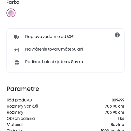
Farba
Doprava zadarmo od 60€
Na vrátenie tovaru máte 50 dní
Rodinné balenie je teraz Savira
Parametre
Kód produktu
009499
Rozmery vankúš
70 x 90 cm
Rozmery
70 x 90 cm
Obsah balenia
1 ks
Materiál
Bavlna
Zloženie
100% bavlna