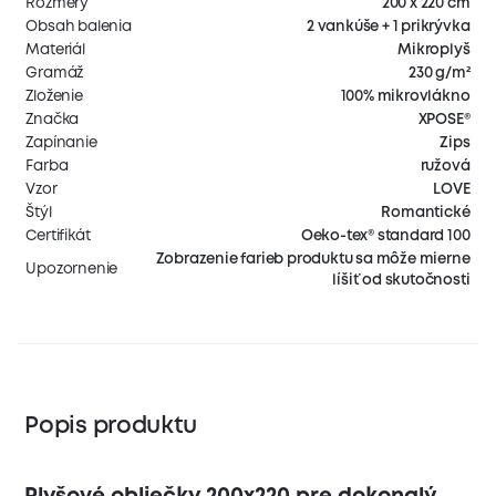
Rozmery
200 x 220 cm
Obsah balenia
2 vankúše + 1 prikrývka
Materiál
Mikroplyš
Gramáž
230 g/m²
Zloženie
100% mikrovlákno
Značka
XPOSE®
Zapínanie
Zips
Farba
ružová
Vzor
LOVE
Štýl
Romantické
Certifikát
Oeko-tex® standard 100
Zobrazenie farieb produktu sa môže mierne
Upozornenie
líšiť od skutočnosti
Popis produktu