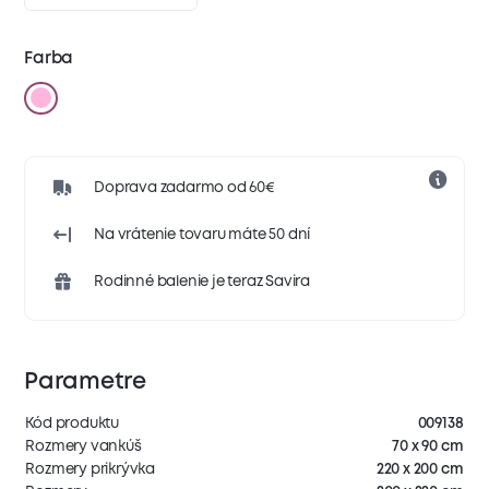
Farba
Doprava zadarmo od 60€
Na vrátenie tovaru máte 50 dní
Rodinné balenie je teraz Savira
Parametre
Kód produktu
009138
Rozmery vankúš
70 x 90 cm
Rozmery prikrývka
220 x 200 cm