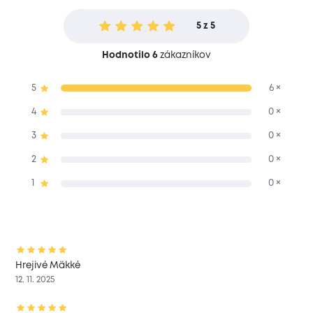
5 z 5
Hodnotilo 6
zákazníkov
5
6 ×
4
0 ×
3
0 ×
2
0 ×
1
0 ×
Hrejivé Mäkké
12. 11. 2025