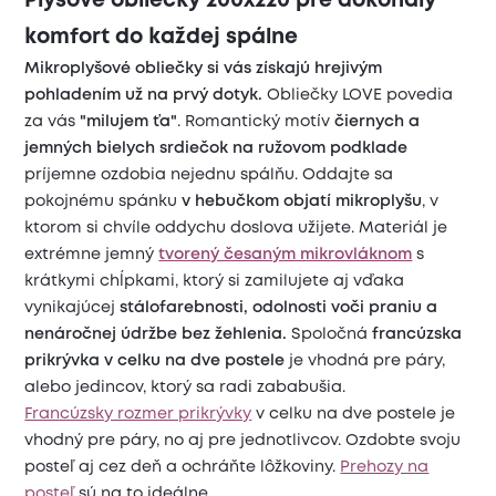
Plyšové obliečky 200x220 pre dokonalý
komfort do každej spálne
Mikroplyšové obliečky si vás získajú hrejivým
pohladením už na prvý dotyk.
Obliečky LOVE povedia
za vás
"milujem ťa"
. Romantický motív
čiernych a
jemných bielych srdiečok na ružovom podklade
príjemne ozdobia nejednu spálňu. Oddajte sa
pokojnému spánku
v hebučkom objatí mikroplyšu
, v
ktorom si chvíle oddychu doslova užijete. Materiál je
extrémne jemný
tvorený česaným mikrovláknom
s
krátkymi chĺpkami, ktorý si zamilujete aj vďaka
vynikajúcej
stálofarebnosti, odolnosti voči praniu a
nenáročnej údržbe bez žehlenia.
Spoločná
francúzska
prikrývka v celku na dve postele
je vhodná pre páry,
alebo jedincov, ktorý sa radi zababušia.
Francúzsky rozmer prikrývky
v celku na dve postele je
vhodný pre páry, no aj pre jednotlivcov. Ozdobte svoju
posteľ aj cez deň a ochráňte lôžkoviny.
Prehozy na
posteľ
sú na to ideálne.