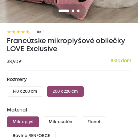
6×
Francúzske mikroplyšové obliečky
LOVE Exclusive
Skladom
38,90
€
Rozmery
140 x 200 cm
200 x 220 cm
Materiál
Mikroplyš
Mikrosatén
Flanel
Bavlna RENFORCÉ