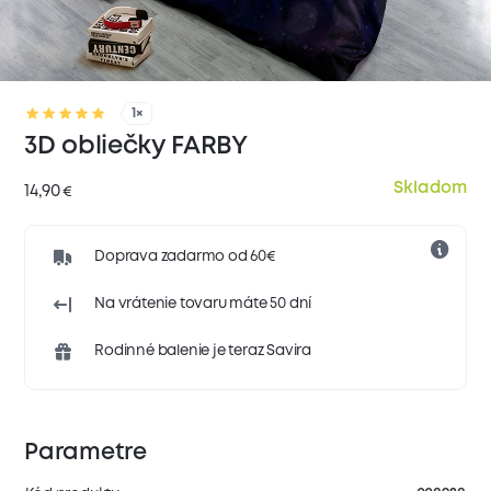
1×
3D obliečky FARBY
Skladom
14,90
€
Doprava zadarmo od 60€
Na vrátenie tovaru máte 50 dní
Rodinné balenie je teraz Savira
Parametre