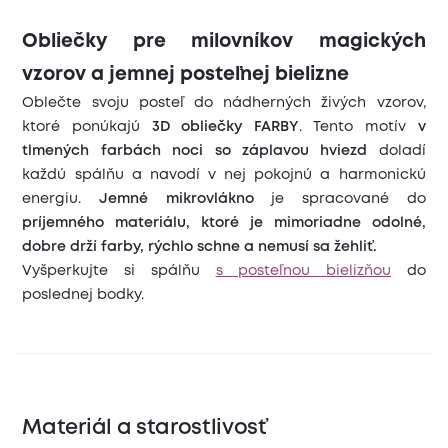
Obliečky pre milovníkov magických
vzorov a jemnej posteľnej bielizne
Oblečte svoju posteľ do nádherných živých vzorov,
ktoré ponúkajú
3D obliečky FARBY
. Tento motív
v
tlmených farbách noci so záplavou hviezd
doladí
každú spálňu a navodí v nej pokojnú a harmonickú
energiu.
Jemné mikrovlákno
je spracované do
príjemného materiálu, ktoré je mimoriadne odolné,
dobre drží farby, rýchlo schne a nemusí sa žehliť.
Vyšperkujte si spálňu
s posteľnou bielizňou
do
poslednej bodky.
Materiál a starostlivosť