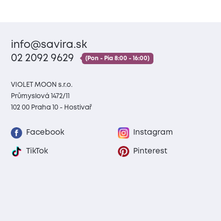
info@savira.sk
02 2092 9629
(Pon - Pia 8:00 - 16:00)
VIOLET MOON s.r.o.
Průmyslová 1472/11
102 00 Praha 10 - Hostivař
Facebook
Instagram
TikTok
Pinterest