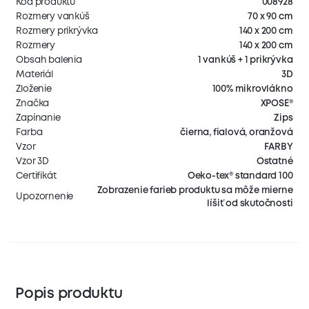
Kód produktu
008928
Rozmery vankúš
70 x 90 cm
Rozmery prikrývka
140 x 200 cm
Rozmery
140 x 200 cm
Obsah balenia
1 vankúš + 1 prikrývka
Materiál
3D
Zloženie
100% mikrovlákno
Značka
XPOSE®
Zapínanie
Zips
Farba
čierna, fialová, oranžová
Vzor
FARBY
Vzor 3D
Ostatné
Certifikát
Oeko-tex® standard 100
Zobrazenie farieb produktu sa môže mierne
Upozornenie
líšiť od skutočnosti
Popis produktu