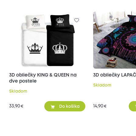
3D obliečky KING & QUEEN na
3D obliečky LAPA
dve postele
Skladom
Skladom
33,90
14,90
€
€
Do košíka