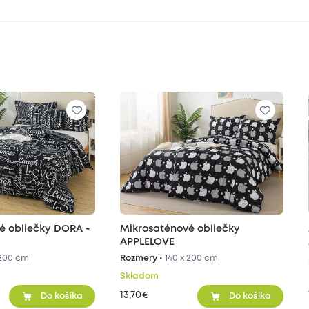
é obliečky DORA -
Mikrosaténové obliečky
APPLELOVE
 200 cm
Rozmery •
140 x 200 cm
Skladom
13,70
€
Do košíka
Do košíka