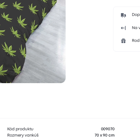
Dop
Na v
Rodi
Kód produktu
009070
Rozmery vankúš
70 x 90 cm