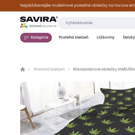
Najobľúbenejšie mušelínové posteľné obliečky na horúce let
Kategórie
Posteľná bielizeň
Lôžkoviny
Detský 
Posteľná bielizeň
Mikrosaténové obliečky MARUŠK
Prehľad
Parametre
Popis produktu
Mate