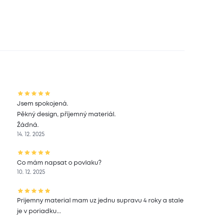
Jsem spokojená.
Pěkný design, příjemný materiál.
Žádná.
14. 12. 2025
Co mám napsat o povlaku?
10. 12. 2025
Prijemny material mam uz jednu supravu 4 roky a stale
je v poriadku...