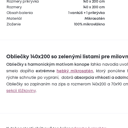
Rozmery prikrývka
140 x 200 cm
Rozmery
140 x 200 cm
Obsah balenia
1 vankúš + 1 prikrývka
Materiál
Mikrosatén
Zloženie
100% mikrovlákno
Obliečky 140x200 so zelenými listami pre milo
Obliečky s harmonickým motívom konope
ľahko navodia uvoľň
smelo dopĺňa
extrémne
hebký mikrosatén
, ktorý ponúkne 
rýchle schnutie po vypraní, dobrá
absorpcia vlhkosti a odolno
Obliečky so zapínaním na zips a rozmerom 140x200 a 70x90 
sekcii lôžkoviny
.