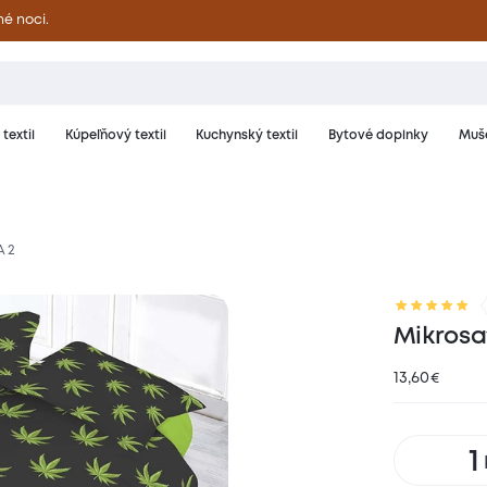
né noci.
textil
Kúpeľňový textil
Kuchynský textil
Bytové doplnky
Muše
A 2
riál a starostlivosť
Hodnotenie
Mikrosa
13,60
€