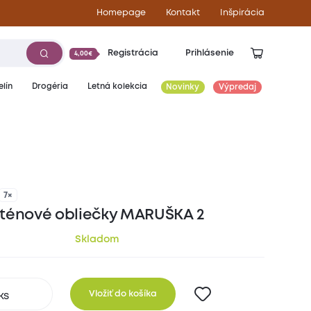
Homepage
Kontakt
Inšpirácia
Registrácia
Prihlásenie
4,00€
lín
Drogéria
Letná kolekcia
Novinky
Výpredaj
13,60
€
7×
ténové obliečky MARUŠKA 2
Skladom
Vložiť do košíka