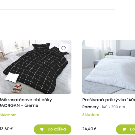
Mikrosaténové obliečky
Prešívaná prikrývka 14
MORGAN - čierne
Rozmery •
140 x 200 cm
Skladom
Skladom
13,60
24,40
€
€
Do košíka
Do