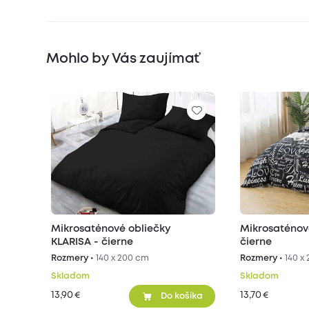
Mohlo by Vás zaujímať
Mikrosaténové obliečky
Mikrosaténov
KLARISA - čierne
čierne
Rozmery •
140 x 200 cm
Rozmery •
140 x
Skladom
Skladom
13,90
13,70
€
€
Do košíka