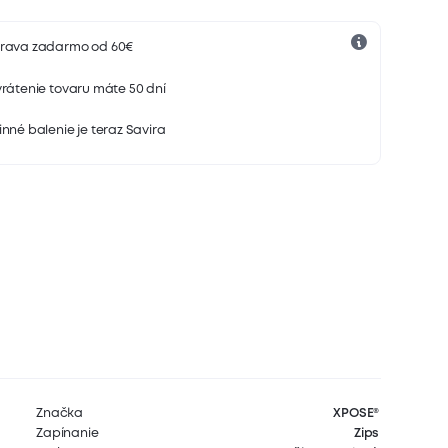
rava zadarmo od 60€
rátenie tovaru máte 50 dní
nné balenie je teraz Savira
Značka
XPOSE®
Zapínanie
Zips