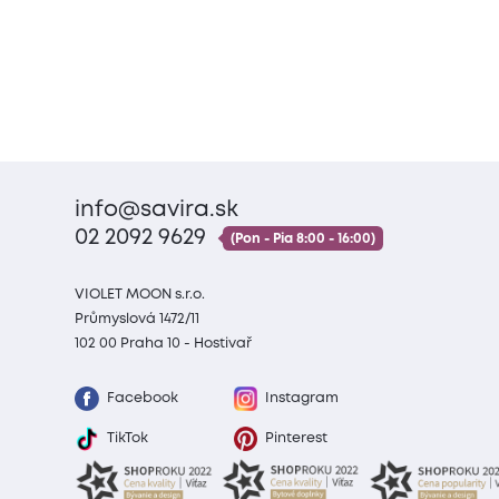
info@savira.sk
02 2092 9629
(Pon - Pia 8:00 - 16:00)
VIOLET MOON s.r.o.
Průmyslová 1472/11
102 00 Praha 10 - Hostivař
Facebook
Instagram
TikTok
Pinterest