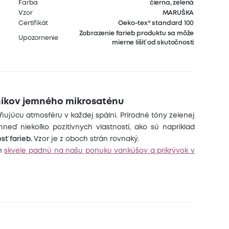
Farba
čierna, zelená
Vzor
MARUŠKA
Certifikát
Oeko-tex® standard 100
Zobrazenie farieb produktu sa môže
Upozornenie
mierne líšiť od skutočnosti
vníkov jemného mikrosaténu
ujúcu atmosféru v každej spálni. Prírodné tóny zelenej
hneď niekoľko pozitívnych vlastností, ako sú napríklad
sť farieb.
Vzor je z oboch strán rovnaký.
cm
skvele padnú na našu ponuku vankúšov a prikrývok v