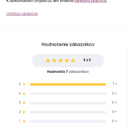
K dokonalosti chýba už len krásna
farebná plachta
.
Údržba obliečok
Hodnotenie zákazníkov
5 z 5
Hodnotilo 7
zákazníkov
5
7 ×
4
0 ×
3
0 ×
2
0 ×
1
0 ×