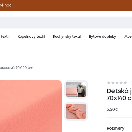
né noci.
textil
Kúpeľňový textil
Kuchynský textil
Bytové doplnky
Muše
 lososová 70x140 cm
riál a starostlivosť
Hodnotenie
Detská j
70x140 
5,50
€
Rozmery