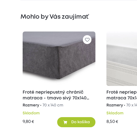
Mohlo by Vás zaujímať
Froté nepriepustný chránič
Froté nepriep
matraca - tmavo sivý 70x140
matraca 70x
cm
Rozmery •
70 x 140 cm
Rozmery •
70 x 
Skladom
Skladom
9,80
8,50
€
€
Do košíka