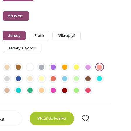
do 15 cm
Jersey
Froté
Mikroplyš
Jersey s lycrou
Vložiť do košíka