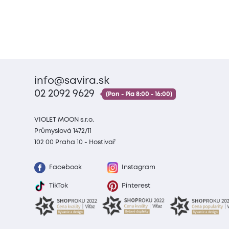
info@savira.sk
02 2092 9629
(Pon - Pia 8:00 - 16:00)
VIOLET MOON s.r.o.
Průmyslová 1472/11
102 00 Praha 10 - Hostivař
Facebook
Instagram
TikTok
Pinterest