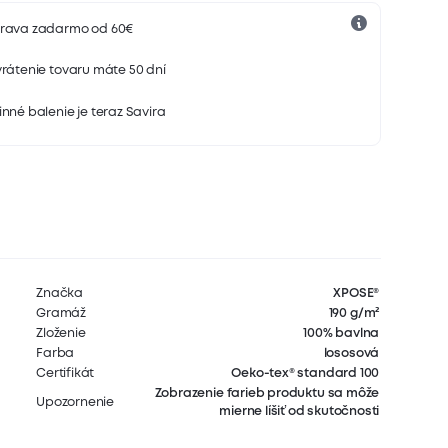
rava zadarmo od 60€
rátenie tovaru máte 50 dní
nné balenie je teraz Savira
Značka
XPOSE®
Gramáž
190 g/m²
Zloženie
100% bavlna
Farba
lososová
Certifikát
Oeko-tex® standard 100
Zobrazenie farieb produktu sa môže
Upozornenie
mierne líšiť od skutočnosti