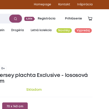
Homepage
Kontakt
Inšpirácia
Registrácia
Prihlásenie
4,00€
lín
Drogéria
Letná kolekcia
Novinky
Výpredaj
5,50
€
0×
ersey plachta Exclusive - lososová
cm
Skladom
70 x 140 cm