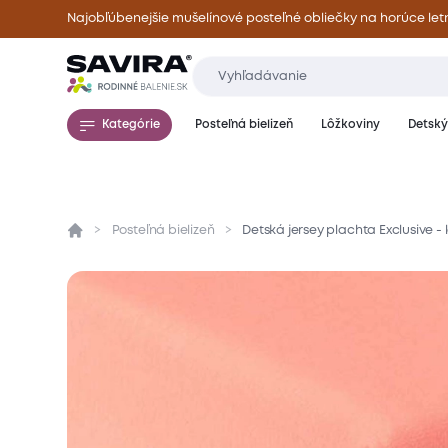
Najobľúbenejšie mušelínové posteľné obliečky na horúce let
Kategórie
Posteľná bielizeň
Lôžkoviny
Detský 
Posteľná bielizeň
Detská jersey plachta Exclusive -
Prehľad
Parametre
Popis produktu
Mate