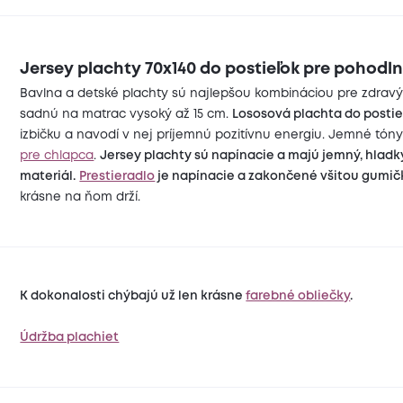
Jersey plachty 70x140 do postieľok pre pohodl
Bavlna a detské plachty sú najlepšou kombináciou pre zdravý
sadnú na matrac vysoký až 15 cm.
Lososová plachta do postie
izbičku a navodí v nej príjemnú pozitívnu energiu. Jemné tón
pre chlapca
.
Jersey plachty sú napínacie a majú jemný, hladk
materiál.
Prestieradlo
je napínacie a zakončené všitou gumi
krásne na ňom drží.
K dokonalosti chýbajú už len krásne
farebné obliečky
.
Údržba plachiet