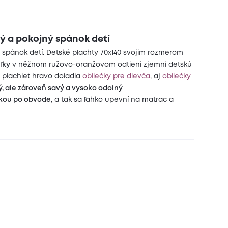
ný a pokojný spánok detí
 spánok detí. Detské plachty 70x140 svojim rozmerom
ľky
v něžnom ružovo-oranžovom odtieni zjemní detskú
y plachiet hravo doladia
obliečky pre dievča
, aj
obliečky
ý, ale zároveň savý a vysoko odolný
čkou po obvode
, a tak sa ľahko upevní na matrac a