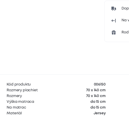
Dop
Na v
Rodi
Kód produktu
006150
Rozmery plachiet
70 x 140 cm
Rozmery
70 x 140 cm
Výška matraca
do 15 cm
Na matrac
do 15 cm
Materiál
Jersey