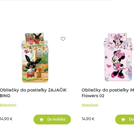
Obliečky do postieľky ZAJAČIK
Obliečky do postieľky M
BING
Flowers 02
Skladom
Skladom
14,90
14,90
€
€
Do košíka
Do