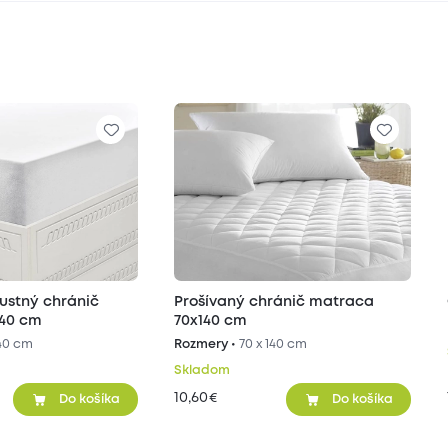
ustný chránič
Prošívaný chránič matraca
140 cm
70x140 cm
140 cm
Rozmery •
70 x 140 cm
Skladom
10,60
€
Do košíka
Do košíka