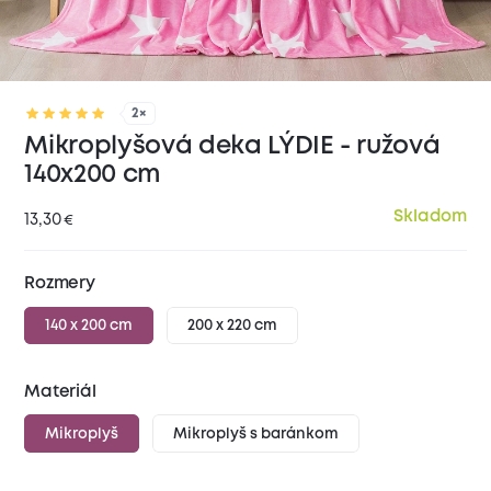
2×
Mikroplyšová deka LÝDIE - ružová
140x200 cm
Skladom
13,30
€
Rozmery
140 x 200 cm
200 x 220 cm
Materiál
Mikroplyš
Mikroplyš s baránkom