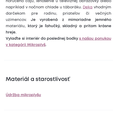
horúceho čaju, leňošenie u televíznej obrazovky alebo
napríklad v nočnom chlade u táboráku.
Deka
vhodným
darčekom pre rodinu, priateľov či večných
uzimencov.
Je vyrobená z mimoriadne jemného
materiálu
, ktorý je ľahučký, skladný a pritom krásne
hreje.
Vylaďte si interiér do poslednej bodky
s našou ponukou
v kategórii Mikroplyš
.
Materiál a starostlivosť
Údržba mikroplyšu