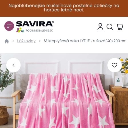
Najobľúbenejšie mušelínové posteľné obliečky na
horúce letné noci.
Zavrieť
Lôžkoviny
Mikroplyšová deka LÝDIE - ružová 140x200 cm
Prehľad
Parametre
Popis produktu
Materiál