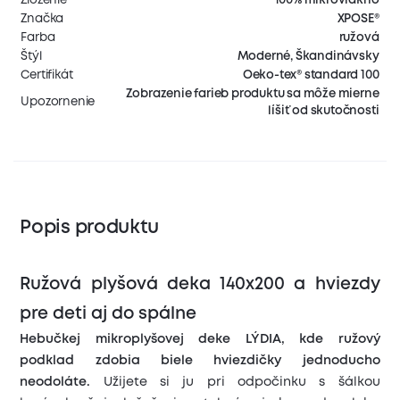
Značka
XPOSE®
Farba
ružová
Štýl
Moderné, Škandinávsky
Certifikát
Oeko-tex® standard 100
Zobrazenie farieb produktu sa môže mierne
Upozornenie
líšiť od skutočnosti
Popis produktu
Ružová plyšová deka 140x200 a hviezdy
pre deti aj do spálne
Hebučkej mikroplyšovej deke LÝDIA, kde ružový
podklad zdobia biele hviezdičky jednoducho
neodoláte.
Užijete si ju pri odpočinku s šálkou