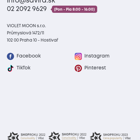
info@savira.sk
02 2092 9629
(Pon - Pia 8:00 - 16:00)
VIOLET MOON s.r.o.
Průmyslová 1472/11
102 00 Praha 10 - Hostivař
Facebook
Instagram
TikTok
Pinterest