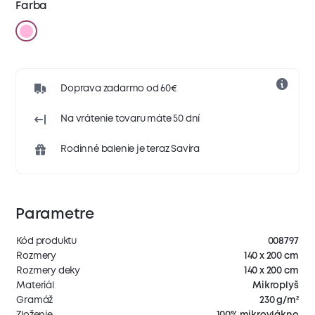
Farba
Doprava zadarmo od 60€
Na vrátenie tovaru máte 50 dní
Rodinné balenie je teraz Savira
Parametre
Kód produktu
008797
Rozmery
140 x 200 cm
Rozmery deky
140 x 200 cm
Materiál
Mikroplyš
Gramáž
230 g/m²
Zloženie
100% mikrovlákno